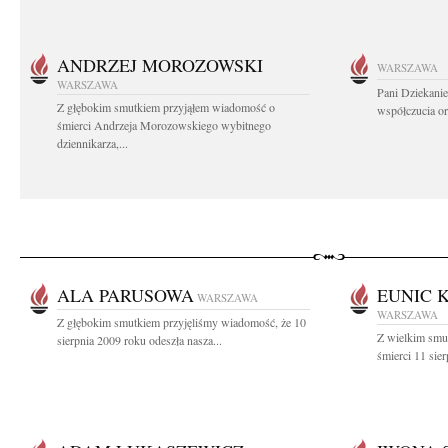
ANDRZEJ MOROZOWSKI
WARSZAWA
WARSZAWA
Pani Dziekanie
Z głębokim smutkiem przyjąłem wiadomość o
współczucia or
śmierci Andrzeja Morozowskiego wybitnego
dziennikarza,...
ALA PARUSOWA
EUNIC 
WARSZAWA
WARSZAWA
Z głębokim smutkiem przyjęliśmy wiadomość, że 10
Z wielkim smu
sierpnia 2009 roku odeszła nasza...
śmierci 11 sier