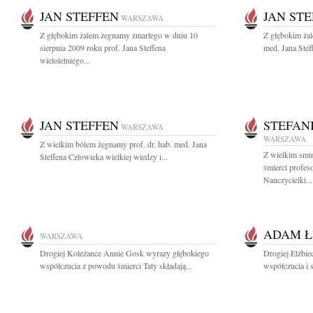
JAN STEFFEN
JAN ST
WARSZAWA
Z głębokim żalem żegnamy zmarłego w dniu 10
Z głębokim żal
sierpnia 2009 roku prof. Jana Steffena
med. Jana Stef
wieloletniego...
JAN STEFFEN
STEFAN
WARSZAWA
WARSZAWA
Z wielkim bólem żegnamy prof. dr. hab. med. Jana
Z wielkim smu
Steffena Człowieka wielkiej wiedzy i...
śmierci profes
Nauczycielki...
ADAM Ł
WARSZAWA
Drogiej Koleżance Annie Gosk wyrazy głębokiego
Drogiej Elżbie
współczucia z powodu śmierci Taty składają...
współczucia i 