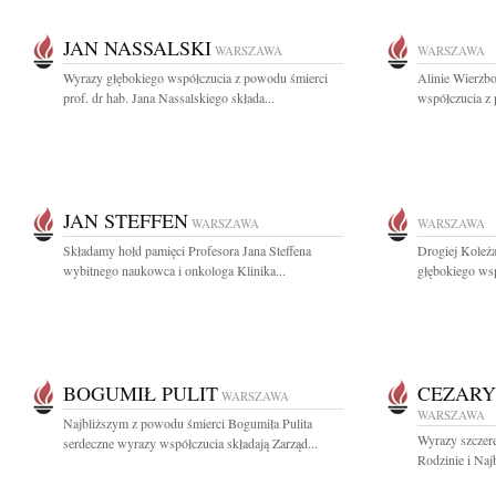
JAN NASSALSKI
WARSZAWA
WARSZAWA
Wyrazy głębokiego współczucia z powodu śmierci
Alinie Wierzb
prof. dr hab. Jana Nassalskiego składa...
współczucia z
JAN STEFFEN
WARSZAWA
WARSZAWA
Składamy hołd pamięci Profesora Jana Steffena
Drogiej Koleż
wybitnego naukowca i onkologa Klinika...
głębokiego wsp
BOGUMIŁ PULIT
CEZARY
WARSZAWA
WARSZAWA
Najbliższym z powodu śmierci Bogumiła Pulita
Wyrazy szczere
serdeczne wyrazy współczucia składają Zarząd...
Rodzinie i Naj