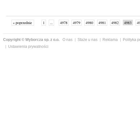
« poprzednie
1
...
4978
4979
4980
4981
4982
4983
4
...
4999
następne »
Copyright © Wyborcza sp. z o.o.
O nas
Staże u nas
Reklama
Polityka 
Ustawienia prywatności