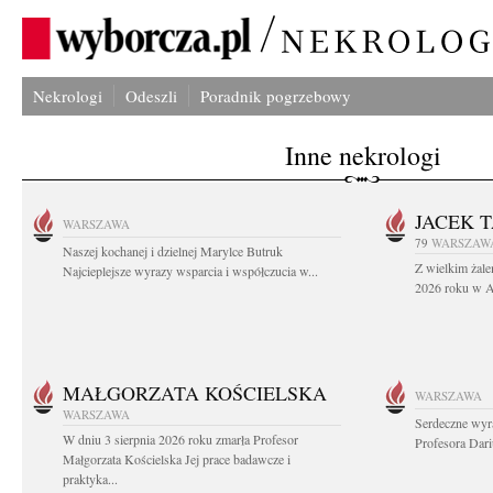
Nekrologi
Odeszli
Poradnik pogrzebowy
Inne nekrologi
JACEK 
WARSZAWA
79
WARSZAW
Naszej kochanej i dzielnej Marylce Butruk
Z wielkim żale
Najcieplejsze wyrazy wsparcia i współczucia w...
2026 roku w Au
MAŁGORZATA KOŚCIELSKA
WARSZAWA
WARSZAWA
Serdeczne wyr
W dniu 3 sierpnia 2026 roku zmarła Profesor
Profesora Dar
Małgorzata Kościelska Jej prace badawcze i
praktyka...