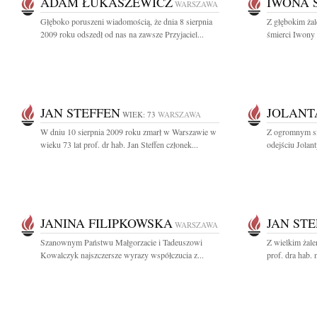
ADAM ŁUKASZEWICZ
IWONA 
WARSZAWA
Głęboko poruszeni wiadomością, że dnia 8 sierpnia
Z głębokim ża
2009 roku odszedł od nas na zawsze Przyjaciel...
śmierci Iwony S
JAN STEFFEN
JOLANT
WIEK: 73
WARSZAWA
W dniu 10 sierpnia 2009 roku zmarł w Warszawie w
Z ogromnym s
wieku 73 lat prof. dr hab. Jan Steffen członek...
odejściu Jolan
JANINA FILIPKOWSKA
JAN ST
WARSZAWA
Szanownym Państwu Małgorzacie i Tadeuszowi
Z wielkim żal
Kowalczyk najszczersze wyrazy współczucia z...
prof. dra hab. 