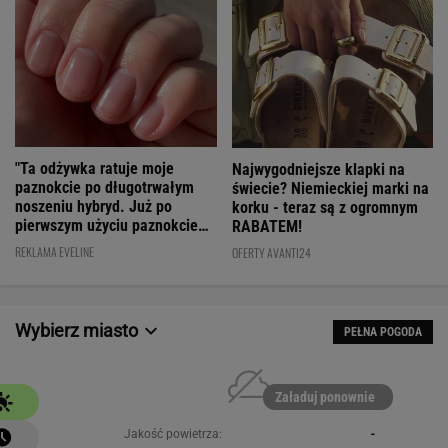
"Ta odżywka ratuje moje
Najwygodniejsze klapki na
paznokcie po długotrwałym
świecie? Niemieckiej marki na
noszeniu hybryd. Już po
korku - teraz są z ogromnym
pierwszym użyciu paznokcie
RABATEM!
są utwardzone"
REKLAMA EVELINE
OFERTY AVANTI24
Wybierz miasto
PEŁNA POGODA
Załaduj ponownie
Jakość powietrza:
-