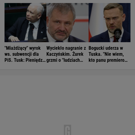
"Miażdżący" wyrok
Wyciekło nagranie z
Bogucki uderza w
ws. subwencji dla
Kaczyńskim. Żurek
Tuska. "Nie wiem,
PiS. Tusk: Pieniędzy
grzmi o "ludziach
kto panu premierowi
nie będzie
Ziobry"
podpowiada"