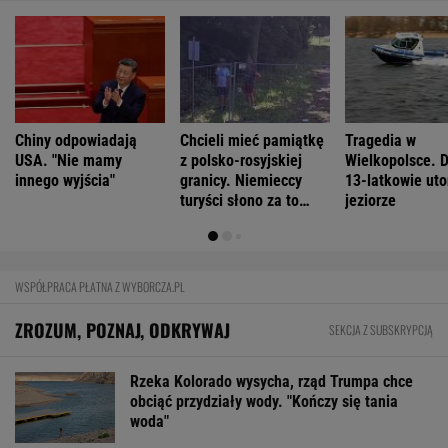
Chiny odpowiadają
Chcieli mieć pamiątkę
Tragedia w
USA. "Nie mamy
z polsko-rosyjskiej
Wielkopolsce. 
innego wyjścia"
granicy. Niemieccy
13-latkowie uto
turyści słono za to
jeziorze
zapłacili
WSPÓŁPRACA PŁATNA Z WYBORCZA.PL
ZROZUM, POZNAJ, ODKRYWAJ
SEKCJA Z SUBSKRYPCJĄ
Rzeka Kolorado wysycha, rząd Trumpa chce
obciąć przydziały wody. "Kończy się tania
woda"