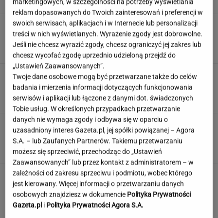
marketingowych, w szczególności na potrzeby wyświetlania
SUBSKRYPCJA
reklam dopasowanych do Twoich zainteresowań i preferencji w
swoich serwisach, aplikacjach i w Internecie lub personalizacji
Śmierć Marii Zięby w "Na Wspólnej" to
treści w nich wyświetlanych. Wyrażenie zgody jest dobrowolne.
ponury żart. Scenarzysta popłynął
Jeśli nie chcesz wyrazić zgody, chcesz ograniczyć jej zakres lub
ZUZANNA KWASEK
chcesz wycofać zgodę uprzednio udzieloną przejdź do
„Ustawień Zaawansowanych”.
Sensacyjne odkrycie w Gdańsku. Pod "Misiem"
Twoje dane osobowe mogą być przetwarzane także do celów
czekał historyczny skarb
badania i mierzenia informacji dotyczących funkcjonowania
serwisów i aplikacji lub łączone z danymi dot. świadczonych
Tobie usług. W określonych przypadkach przetwarzanie
danych nie wymaga zgody i odbywa się w oparciu o
Angelina Jolie pod presją. Brad Pitt domaga
uzasadniony interes Gazeta.pl, jej spółki powiązanej – Agora
się ujawnienia dokumentów
S.A. – lub Zaufanych Partnerów. Takiemu przetwarzaniu
możesz się sprzeciwić, przechodząc do „Ustawień
Zaawansowanych” lub przez kontakt z administratorem – w
zależności od zakresu sprzeciwu i podmiotu, wobec którego
jest kierowany. Więcej informacji o przetwarzaniu danych
osobowych znajdziesz w dokumencie
Polityka Prywatności
Gazeta.pl
i
Polityka Prywatności Agora S.A.