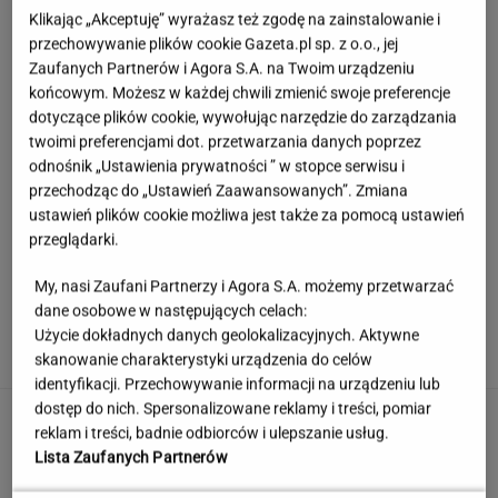
Klikając „Akceptuję” wyrażasz też zgodę na zainstalowanie i
przechowywanie plików cookie Gazeta.pl sp. z o.o., jej
Zaufanych Partnerów i Agora S.A. na Twoim urządzeniu
końcowym. Możesz w każdej chwili zmienić swoje preferencje
dotyczące plików cookie, wywołując narzędzie do zarządzania
twoimi preferencjami dot. przetwarzania danych poprzez
odnośnik „Ustawienia prywatności ” w stopce serwisu i
przechodząc do „Ustawień Zaawansowanych”. Zmiana
ustawień plików cookie możliwa jest także za pomocą ustawień
przeglądarki.
My, nasi Zaufani Partnerzy i Agora S.A. możemy przetwarzać
Sprawdzili biżuterię. Normy bezpieczeństwa
dane osobowe w następujących celach:
przekroczono setki razy
Użycie dokładnych danych geolokalizacyjnych. Aktywne
skanowanie charakterystyki urządzenia do celów
identyfikacji. Przechowywanie informacji na urządzeniu lub
dostęp do nich. Spersonalizowane reklamy i treści, pomiar
Jerzy Zięba w Kancelarii Prezydenta.
reklam i treści, badnie odbiorców i ulepszanie usług.
"Fantastyczne spotkanie"
Lista Zaufanych Partnerów