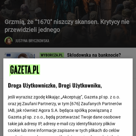
Grzmią, że "1670" niszczy skansen. Krytycy nie
przewidzieli jednego
JUSTYNA BRYCZKOWSKA
Skłodowska na banknocie?
Zadecydowała interwencja polskiego ministra
SUBSKRYPCJA
Droga Użytkowniczko, Drogi Użytkowniku,
W USA szykują przepis, który może zmienić
zasady zakupów w sklepach
jeśli wyrazisz zgodę klikając „Akceptuję”, Gazeta.pl sp. z o.o.
oraz jej Zaufani Partnerzy, w tym [
676
] Zaufanych Partnerów
IAB, jak również Agora S.A. będąca spółką powiązaną z
Huczne świętowanie, a potem
Gazeta.pl sp. z o.o., będą przetwarzać Twoje dane osobowe
perturbacje. Polacy zapamiętają ten wyjazd na
takie jak adresy IP, adresy e-mail czy identyfikatory plików
długo
cookie lub inne informacje zapisane w tych plikach do celów