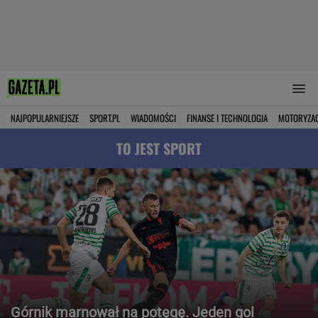
NAJPOPULARNIEJSZE
SPORT.PL
WIADOMOŚCI
FINANSE I TECHNOLOGIA
MOTORYZA
TO JEST SPORT
Górnik marnował na potęgę. Jeden gol