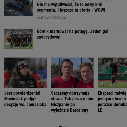
Nie ma wątpliwości, że to nowy król
segmentu. I jeszcze ta oferta - WOW!
MATERIAŁ PROMOCYJNY
Górnik marnował na potęgę. Jeden gol
zadecydował
Jest potwierdzenie!
Szczęsny dotrzymuje
Eksperci mówią
Maciusiak podjął
słowa. Tak piszą o nim
jednym głosem
decyzję ws. Tomasiaka
Hiszpanie po
porażce Górnika
wyjeździe Barcelony
LE