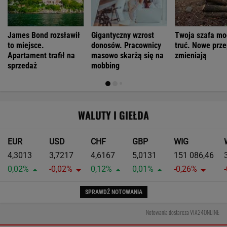
James Bond rozsławił
Gigantyczny wzrost
Twoja szafa mo
to miejsce.
donosów. Pracownicy
truć. Nowe prze
Apartament trafił na
masowo skarżą się na
zmieniają
sprzedaż
mobbing
WALUTY I GIEŁDA
EUR
USD
CHF
GBP
WIG
4,3013
3,7217
4,6167
5,0131
151 086,46
0,02%
-0,02%
0,12%
0,01%
-0,26%
SPRAWDŹ NOTOWANIA
Notowania dostarcza VIA24ONLINE