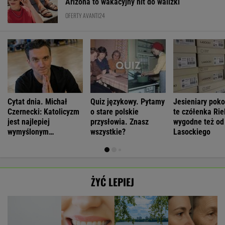
Arizona to wakacyjny hit do walizki
OFERTY AVANTI24
Cytat dnia. Michał
Quiz językowy. Pytamy
Jesieniary pok
Czernecki: Katolicyzm
o stare polskie
te czółenka Rie
jest najlepiej
przysłowia. Znasz
wygodne też od
wymyślonym
wszystkie?
Lasockiego
interesem...
ŻYĆ LEPIEJ