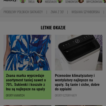
TRELA
NIEDZIAŁEK
SENKOWSKI
BRYCZKOWSKA
PROBLEMY POLSKICH SIATKARZY
ZNAK Z '30'
WISŁAWA SZYMBORSKA
LETNIE OKAZJE
Znana marka wyprzedaje
Przenośne klimatyzatory i
asortyment taniej nawet o
wentylatory najlepsze na
70%. Sukienki i koszule z
upały. Są tanie i ciche, dobre
lnu są najlepsze na upały
do sypialni
OFERTY AVANTI24
OFERTY CZTERY KĄTY