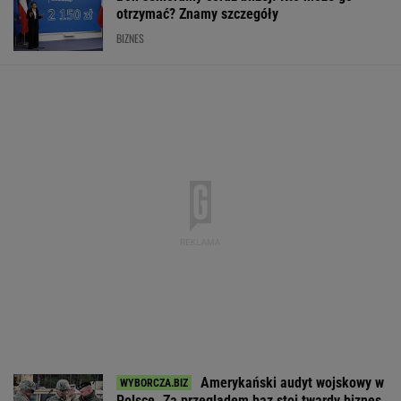
otrzymać? Znamy szczegóły
BIZNES
Amerykański audyt wojskowy w
Polsce. Za przeglądem baz stoi twardy biznes