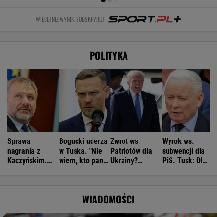
WIĘCEJ NIŻ WYNIK. SUBSKRYBUJ
POLITYKA
Sprawa
Bogucki uderza
Zwrot ws.
Wyrok ws.
nagrania z
w Tuska. "Nie
Patriotów dla
subwencji dla
Kaczyńskim.
wiem, kto panu
Ukrainy?
PiS. Tusk: Dla
Żurek poruszył
premierowi
Reuters:
przekręciarzy
temat ludzi
podpowiada"
Rozważane są
pieniędzy nie
Ziobry
trzy możliwości
będzie
WIADOMOŚCI