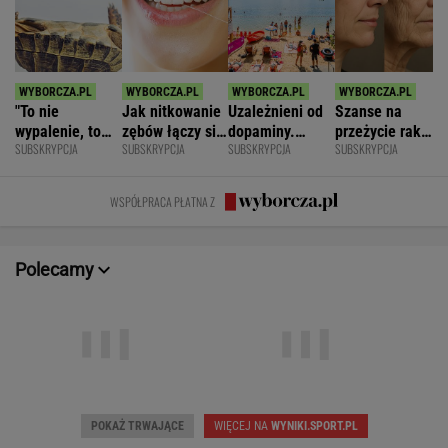
"To nie
Jak nitkowanie
Uzależnieni od
Szanse na
wypalenie, to
zębów łączy się
dopaminy.
przeżycie raka
SUBSKRYPCJA
SUBSKRYPCJA
SUBSKRYPCJA
SUBSKRYPCJA
nie depresja".
ze zdrowiem
Psychiatra o
widać na
Światowe
mózgu
pułapkach zbyt
twarzy?
zjawisko
łatwego życia
Zaskakujące
WSPÓŁPRACA PŁATNA Z
dotarło do
badania
Polski
Polecamy
Wczoraj • Tenis (K)
Wczoraj • Tenis (M)
Jessica Pegula
2
Hubert Hurkacz
2
Magdalena Fręch
1
Alejandro Tabilo
0
POKAŻ TRWAJĄCE
WIĘCEJ NA
WYNIKI.SPORT.PL