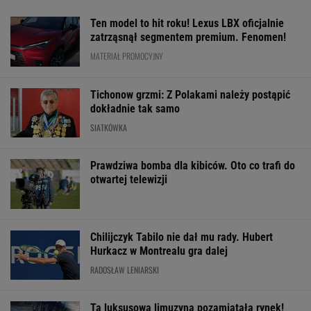
Ten model to hit roku! Lexus LBX oficjalnie
zatrząsnął segmentem premium. Fenomen!
MATERIAŁ PROMOCYJNY
Tichonow grzmi: Z Polakami należy postąpić
dokładnie tak samo
SIATKÓWKA
Prawdziwa bomba dla kibiców. Oto co trafi do
otwartej telewizji
Chilijczyk Tabilo nie dał mu rady. Hubert
Hurkacz w Montrealu gra dalej
RADOSŁAW LENIARSKI
Ta luksusowa limuzyna pozamiatała rynek!