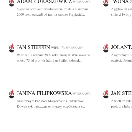
ADAM ŁUKASZEWICZ
IWONA 
WARSZAWA
Głęboko poruszeni wiadomością, że dnia 8 sierpnia
Z głębokim ża
2009 roku odszedł od nas na zawsze Przyjaciel...
śmierci Iwony S
JAN STEFFEN
JOLANT
WIEK: 73
WARSZAWA
W dniu 10 sierpnia 2009 roku zmarł w Warszawie w
Z ogromnym s
wieku 73 lat prof. dr hab. Jan Steffen członek...
odejściu Jolan
JANINA FILIPKOWSKA
JAN ST
WARSZAWA
Szanownym Państwu Małgorzacie i Tadeuszowi
Z wielkim żal
Kowalczyk najszczersze wyrazy współczucia z...
prof. dra hab. 