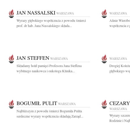
JAN NASSALSKI
WARSZAWA
WARSZAWA
Wyrazy głębokiego współczucia z powodu śmierci
Alinie Wierzb
prof. dr hab. Jana Nassalskiego składa...
współczucia z
JAN STEFFEN
WARSZAWA
WARSZAWA
Składamy hołd pamięci Profesora Jana Steffena
Drogiej Koleż
wybitnego naukowca i onkologa Klinika...
głębokiego wsp
BOGUMIŁ PULIT
CEZARY
WARSZAWA
WARSZAWA
Najbliższym z powodu śmierci Bogumiła Pulita
Wyrazy szczere
serdeczne wyrazy współczucia składają Zarząd...
Rodzinie i Naj