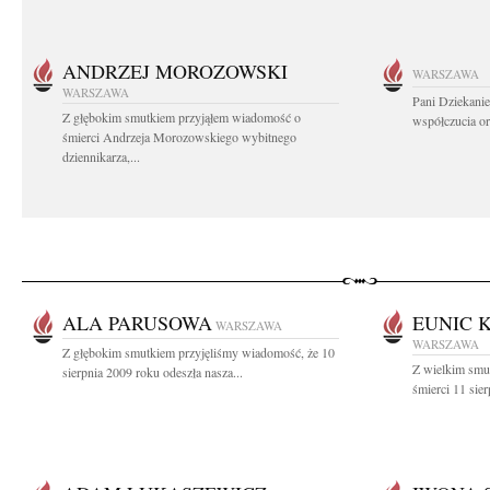
ANDRZEJ MOROZOWSKI
WARSZAWA
WARSZAWA
Pani Dziekanie
Z głębokim smutkiem przyjąłem wiadomość o
współczucia or
śmierci Andrzeja Morozowskiego wybitnego
dziennikarza,...
ALA PARUSOWA
EUNIC 
WARSZAWA
WARSZAWA
Z głębokim smutkiem przyjęliśmy wiadomość, że 10
Z wielkim smu
sierpnia 2009 roku odeszła nasza...
śmierci 11 sier