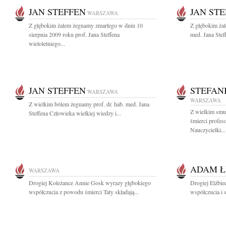
JAN STEFFEN
JAN ST
WARSZAWA
Z głębokim żalem żegnamy zmarłego w dniu 10
Z głębokim żal
sierpnia 2009 roku prof. Jana Steffena
med. Jana Stef
wieloletniego...
JAN STEFFEN
STEFAN
WARSZAWA
WARSZAWA
Z wielkim bólem żegnamy prof. dr. hab. med. Jana
Z wielkim smu
Steffena Człowieka wielkiej wiedzy i...
śmierci profes
Nauczycielki...
ADAM Ł
WARSZAWA
Drogiej Koleżance Annie Gosk wyrazy głębokiego
Drogiej Elżbie
współczucia z powodu śmierci Taty składają...
współczucia i 