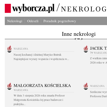
Nekrologi
Odeszli
Poradnik pogrzebowy
Inne nekrologi
JACEK 
WARSZAWA
79
WARSZAW
Naszej kochanej i dzielnej Marylce Butruk
Z wielkim żale
Najcieplejsze wyrazy wsparcia i współczucia w...
2026 roku w Au
MAŁGORZATA KOŚCIELSKA
WARSZAWA
WARSZAWA
Serdeczne wyr
W dniu 3 sierpnia 2026 roku zmarła Profesor
Profesora Dar
Małgorzata Kościelska Jej prace badawcze i
praktyka...