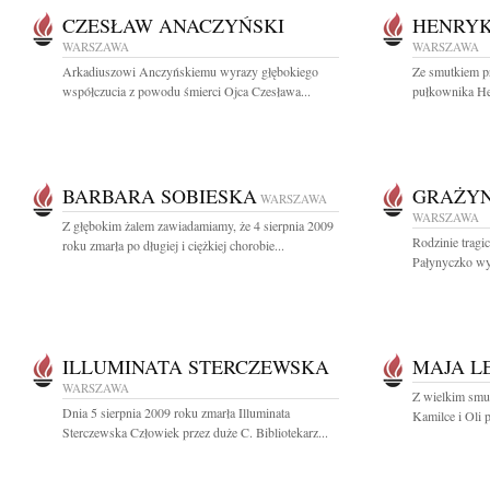
CZESŁAW ANACZYŃSKI
HENRYK
WARSZAWA
WARSZAWA
Arkadiuszowi Anczyńskiemu wyrazy głębokiego
Ze smutkiem p
współczucia z powodu śmierci Ojca Czesława...
pułkownika He
BARBARA SOBIESKA
GRAŻYN
WARSZAWA
WARSZAWA
Z głębokim żalem zawiadamiamy, że 4 sierpnia 2009
Rodzinie tragi
roku zmarła po długiej i ciężkiej chorobie...
Pałynyczko wyr
ILLUMINATA STERCZEWSKA
MAJA L
WARSZAWA
Z wielkim smu
Dnia 5 sierpnia 2009 roku zmarła Illuminata
Kamilce i Oli 
Sterczewska Człowiek przez duże C. Bibliotekarz...