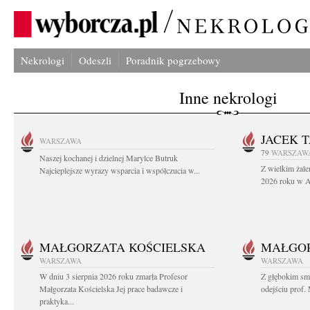
Nekrologi
Odeszli
Poradnik pogrzebowy
Inne nekrologi
JACEK 
WARSZAWA
79
WARSZAW
Naszej kochanej i dzielnej Marylce Butruk
Z wielkim żale
Najcieplejsze wyrazy wsparcia i współczucia w...
2026 roku w Au
MAŁGORZATA KOŚCIELSKA
MAŁGOR
WARSZAWA
WARSZAWA
W dniu 3 sierpnia 2026 roku zmarła Profesor
Z głębokim sm
Małgorzata Kościelska Jej prace badawcze i
odejściu prof. 
praktyka...