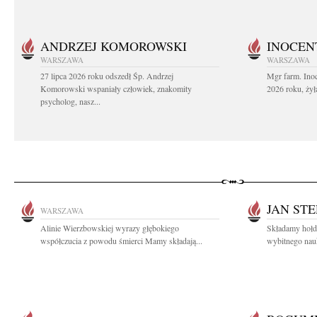
ANDRZEJ KOMOROWSKI
INOCEN
WARSZAWA
WARSZAWA
27 lipca 2026 roku odszedł Śp. Andrzej
Mgr farm. Inoc
Komorowski wspaniały człowiek, znakomity
2026 roku, żył
psycholog, nasz...
JAN ST
WARSZAWA
Alinie Wierzbowskiej wyrazy głębokiego
Składamy hołd 
współczucia z powodu śmierci Mamy składają...
wybitnego nauk