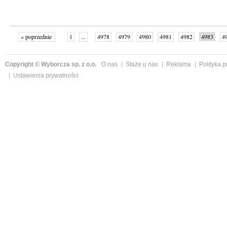
« poprzednie
1
...
4978
4979
4980
4981
4982
4983
4
...
4998
następne »
Copyright © Wyborcza sp. z o.o.
O nas
Staże u nas
Reklama
Polityka 
Ustawienia prywatności