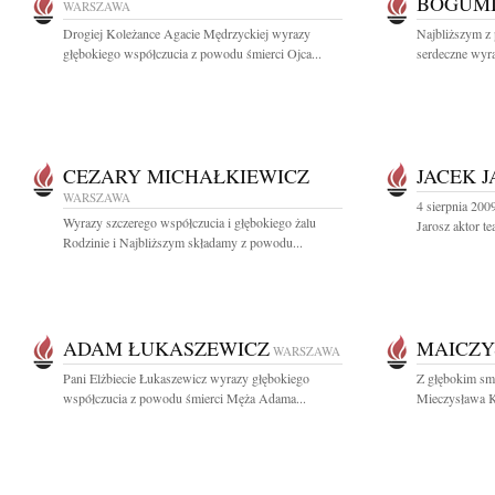
BOGUMI
WARSZAWA
Drogiej Koleżance Agacie Mędrzyckiej wyrazy
Najbliższym z
głębokiego współczucia z powodu śmierci Ojca...
serdeczne wyra
CEZARY MICHAŁKIEWICZ
JACEK 
WARSZAWA
4 sierpnia 200
Wyrazy szczerego współczucia i głębokiego żalu
Jarosz aktor t
Rodzinie i Najbliższym składamy z powodu...
ADAM ŁUKASZEWICZ
MAICZY
WARSZAWA
Pani Elżbiecie Łukaszewicz wyrazy głębokiego
Z głębokim smu
współczucia z powodu śmierci Męża Adama...
Mieczysława K