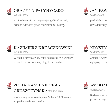
GRAŻYNA PAŁYNYCZKO
JAN PA
WARSZAWA
WARSZAWA
Elu i Zdzisiu nie ma większej tragedii jak ta, gdy
prof. dr hab. 
dziecko odchodzi przed rodzicami. Składamy...
zawiadamiamy, 
KAZIMIERZ KRZACZKOWSKI
KRYSTY
WARSZAWA
WARSZAWA
W dniu 4 sierpnia 2009 roku odszedł mgr Kazimierz
Zmarła Krysty
Krzaczkowski Prawnik, długoletni sekretarz...
najlepszych tra
ZOFIA KAMIENIECKA -
WŁODZI
GRUSZCZYNSKA
WARSZAWA
WARSZAWA
Bartkowi Jórcz
Z żalem żegnamy zmarłą dnia 22 lipca 2009 roku w
przekazać wyra
Kopenhadze dr med. Zofię...