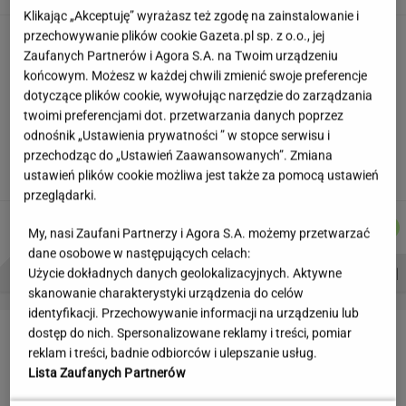
Klikając „Akceptuję” wyrażasz też zgodę na zainstalowanie i
przechowywanie plików cookie Gazeta.pl sp. z o.o., jej
Partnerka Litewki po jego
śmierci: Niektórzy zlecieli się jak sępy
Zaufanych Partnerów i Agora S.A. na Twoim urządzeniu
końcowym. Możesz w każdej chwili zmienić swoje preferencje
SUBSKRYPCJA
dotyczące plików cookie, wywołując narzędzie do zarządzania
twoimi preferencjami dot. przetwarzania danych poprzez
20 lat temu pokazali, że w Polsce też można
odnośnik „Ustawienia prywatności ” w stopce serwisu i
zrobić "Amerykę"
przechodząc do „Ustawień Zaawansowanych”. Zmiana
MARTA KORYCKA
ustawień plików cookie możliwa jest także za pomocą ustawień
przeglądarki.
DANIEL
MICHAŁ
MICHAŁ
WIKTORIA
Autorzy:
MAIKOWSKI
TRELA
KIEDROWSKI
BECZEK
My, nasi Zaufani Partnerzy i Agora S.A. możemy przetwarzać
dane osobowe w następujących celach:
PROBLEMY POLSKICH SIATKARZY
ZNAK Z '30'
WISŁAWA SZYMBORSKA
Użycie dokładnych danych geolokalizacyjnych. Aktywne
skanowanie charakterystyki urządzenia do celów
identyfikacji. Przechowywanie informacji na urządzeniu lub
LETNIE OKAZJE
dostęp do nich. Spersonalizowane reklamy i treści, pomiar
reklam i treści, badnie odbiorców i ulepszanie usług.
Lista Zaufanych Partnerów