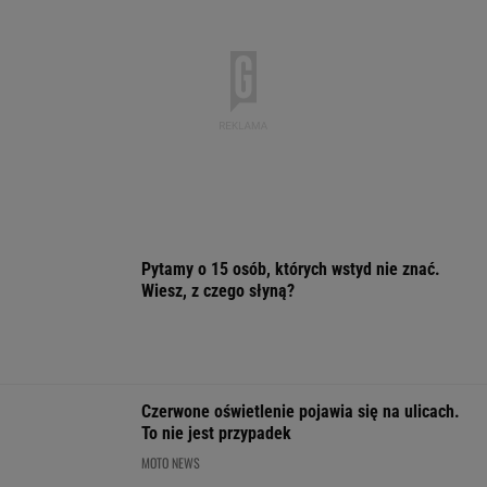
Pytamy o 15 osób, których wstyd nie znać.
Wiesz, z czego słyną?
Czerwone oświetlenie pojawia się na ulicach.
To nie jest przypadek
MOTO NEWS
To Morawiecki robił na uroczystości
Nawrockiego. Jest nagranie. "Skandal"
Trudno uwierzyć w to, co zrobił Hurkacz w
Montrealu. Miał już piłki meczowe
TENIS
Wachowicz wraz z Kurzopkami