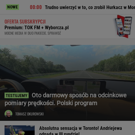
Trudno uwierzyć w to, co zrobił Hurkacz w Montrealu. Miał już
NOWE
OFERTA SUBSKRYPCJI
Premium: TOK FM + Wyborcza.pl
MOCNE MEDIA W DUO PAKIECIE. SPRAWDŹ
Oto darmowy sposób na odcinkowe
pomiary prędkości. Polski program
TOMASZ OKUROWSKI
Absolutna sensacja w Toronto! Andriejewa
odpada w III rundzie!