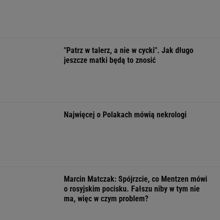
Były szef PIP szuka pracy. Prosi
o radę. "Jakiej domagać się pensji?".
Podpowiadamy
SUBSKRYPCJA
Chrupiące skrzydełka w kilka minut i bez