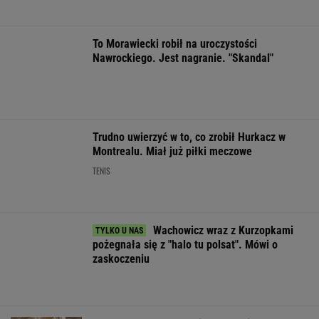
pożegnała się z "halo tu polsat". Mówi o
zaskoczeniu
Sandały Keen to synonim wakacyjnego
komfortu - teraz tańsze o niemal 100 zł
OFERTY AVANTI24
Włóż liść laurowy do
Zwodniczy quiz dla
Manifestacja p
lodówki na godzinę.
oczytanych. Wskażesz
Kancelarią Prem
Efekt może cię
prawdziwy tytuł
Organizatorzy z
zaskoczyć
książki?
petycję