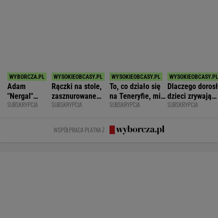
POKAŻ TRWAJĄCE
WIĘCEJ NA
WYNIKI.SPORT.PL
SPORT.PL