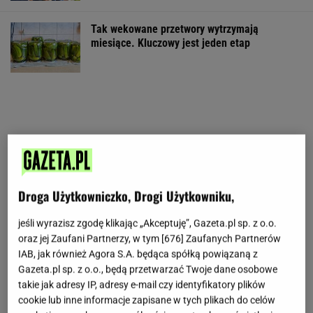
Tak wekowane przetwory wytrzymają
miesiące. Kluczowy jest jeden etap
Droga Użytkowniczko, Drogi Użytkowniku,
jeśli wyrazisz zgodę klikając „Akceptuję”, Gazeta.pl sp. z o.o.
oraz jej Zaufani Partnerzy, w tym [
676
] Zaufanych Partnerów
IAB, jak również Agora S.A. będąca spółką powiązaną z
Gazeta.pl sp. z o.o., będą przetwarzać Twoje dane osobowe
takie jak adresy IP, adresy e-mail czy identyfikatory plików
cookie lub inne informacje zapisane w tych plikach do celów