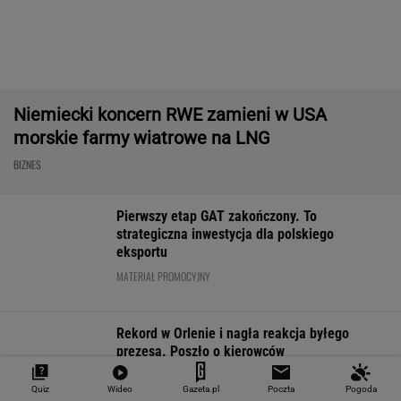
ropy do USA spadł do
ruszyły pełną parą.
bezrobocia w gó
zera. Sprytni
Dużo samochodów w
Gdzie najtrudnie
Amerykanie mają
dobrej cenie
etat?
nowe źródło
WALUTY I GIEŁDA
EUR
USD
CHF
GBP
WIG
4,2983
3,7187
4,6027
5,0166
151 782,92
-0,09%
-0,41%
0,15%
-0,13%
-0,24%
SPRAWDŹ NOTOWANIA
Notowania dostarcza VIA24ONLINE
MOTORYZACJA
Quiz
Wideo
Gazeta.pl
Poczta
Pogoda