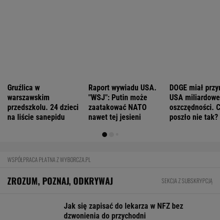
Niemiecki koncern RWE zamieni w USA
morskie farmy wiatrowe na LNG
BIZNES
Pierwszy etap GAT zakończony. To
strategiczna inwestycja dla polskiego
eksportu
MATERIAŁ PROMOCYJNY
Rekord w Orlenie i nagła reakcja byłego
prezesa. Poszło o kierowców
BIZNES