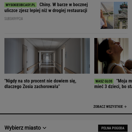
Chiny. W barze w bocznej
uliczce zjesz lepiej niż w drogiej restauracji
SUBSKRYPCJA
"Nigdy na sto procent nie dowiem się,
"Moja ma
dlaczego Zosia zachorowała"
mieć 3 dzieci, bo st
ZOBACZ WSZYSTKIE
Wybierz miasto
PEŁNA POGODA