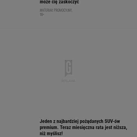
BOKS
Absolutna sensacja w Toronto! Andriejewa
odpada w III rundzie!
TENIS
Nowa Toyota bZ4X jest dostępna w specjalnej
cenie. Pobierz cennik i sprawdź korzyść!
MATERIAŁ PROMOCYJNY
Tak Donald Tusk zareagował na wygraną
Niewiadomej-Phinney
KOLARSTWO