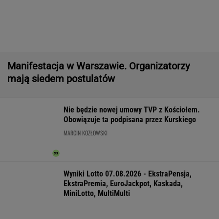
Północna brama gazowa. Jak Polska buduje
nową architekturę energetyczną regionu
MATERIAŁ PROMOCYJNY
Gruźlica w
Raport wywiadu USA.
DOGE miał przy
warszawskim
"WSJ": Putin może
USA miliardowe
przedszkolu. 24 dzieci
zaatakować NATO
oszczędności. 
na liście sanepidu
nawet tej jesieni
poszło nie tak?
WSPÓŁPRACA PŁATNA Z WYBORCZA.PL