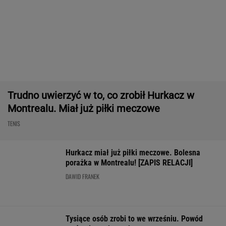
Jeden z najbardziej pożądanych SUV-ów
premium. Teraz miesięczna rata jest niższa,
niż myślisz!
MATERIAŁ PROMOCYJNY
Pilne wieści z Toronto! Znamy godzinę meczu
Iga Świątek - Marta Kostiuk
TENIS
Usyk wprost wskazał, kto wygra wojnę w
Ukrainie