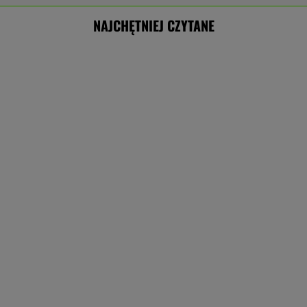
NAJCHĘTNIEJ CZYTANE
Sensacyjne wyniki sondażu w Ukrainie.
Wyraźny faworyt wyborów
Nowe informacje o mężczyźnie spod Śnieżki.