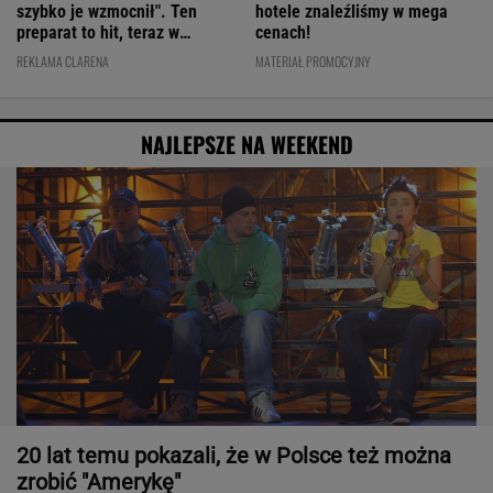
szybko je wzmocnił". Ten
hotele znaleźliśmy w mega
preparat to hit, teraz w
cenach!
świetnej cenie
REKLAMA CLARENA
MATERIAŁ PROMOCYJNY
NAJLEPSZE NA WEEKEND
20 lat temu pokazali, że w Polsce też można
zrobić "Amerykę"