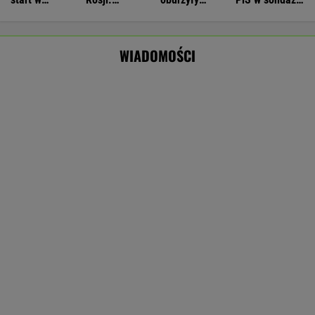
Dwa pytony na szyi kobiety. Świadkowie
wezwali policję
Nowe informacje o mężczyźnie spod Śnieżki.
To Polak
Brutalny atak przed Złotymi Tarasami.
Policjanci szukają napastnika
Zerwana linia energetyczna na Podlasiu.
Żandarmeria sprawdza śmigłowiec