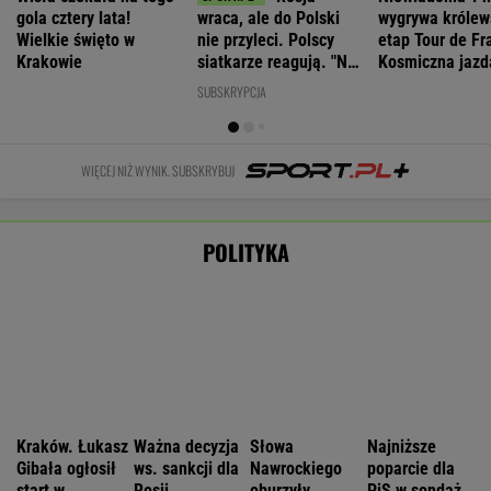
mają siedem postulatów
Nie będzie nowej umowy TVP z Kościołem.
Obowiązuje ta podpisana przez Kurskiego
MARCIN KOZŁOWSKI
Wyniki Lotto 07.08.2026 - EkstraPensja,
EkstraPremia, EuroJackpot, Kaskada,
MiniLotto, MultiMulti