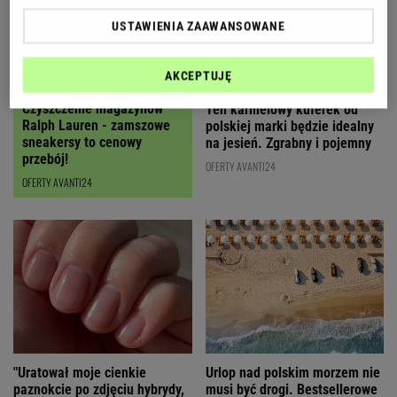
USTAWIENIA ZAAWANSOWANE
AKCEPTUJĘ
Czyszczenie magazynów
Ten karmelowy kuferek od
Ralph Lauren - zamszowe
polskiej marki będzie idealny
sneakersy to cenowy
na jesień. Zgrabny i pojemny
przebój!
OFERTY AVANTI24
OFERTY AVANTI24
"Uratował moje cienkie
Urlop nad polskim morzem nie
paznokcie po zdjęciu hybrydy,
musi być drogi. Bestsellerowe