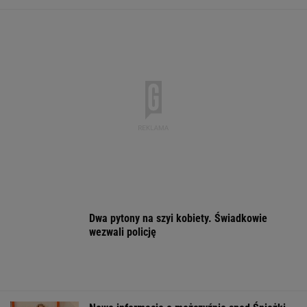
ZROZUM, POZNAJ, ODKRYWAJ
SEKCJA Z SUBSKRYPCJĄ
Jak się zapisać do lekarza w NFZ bez
dzwonienia do przychodni
"Patrz w talerz, a nie w cycki". Jak długo
jeszcze matki będą to znosić
Najwięcej o Polakach mówią nekrologi
Marcin Matczak: Spójrzcie, co Mentzen mówi
o rosyjskim pocisku. Fałszu niby w tym nie
ma, więc w czym problem?