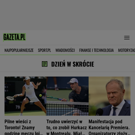
NAJPOPULARNIEJSZE
SPORT.PL
WIADOMOŚCI
FINANSE I TECHNOLOGIA
MOTORYZA
DZIEŃ W SKRÓCIE
Pilne wieści z
Trudno uwierzyć w
Manifestacja pod
Toronto! Znamy
to, co zrobił Hurkacz
Kancelarią Premiera.
godzinę meczu Igi
w Montrealu. Miał
Organizatorzy złożyli