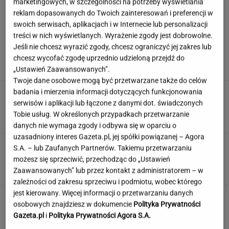
marketingowych, w szczególności na potrzeby wyświetlania
reklam dopasowanych do Twoich zainteresowań i preferencji w
swoich serwisach, aplikacjach i w Internecie lub personalizacji
Wachowicz wraz z Kurzopkami
treści w nich wyświetlanych. Wyrażenie zgody jest dobrowolne.
pożegnała się z "halo tu polsat". Mówi o
Jeśli nie chcesz wyrazić zgody, chcesz ograniczyć jej zakres lub
zaskoczeniu
chcesz wycofać zgodę uprzednio udzieloną przejdź do
MARCIN WOLNIAK
„Ustawień Zaawansowanych”.
Twoje dane osobowe mogą być przetwarzane także do celów
badania i mierzenia informacji dotyczących funkcjonowania
Nowe informacje o mężczyźnie spod Śnieżki.
To Polak
serwisów i aplikacji lub łączone z danymi dot. świadczonych
Tobie usług. W określonych przypadkach przetwarzanie
danych nie wymaga zgody i odbywa się w oparciu o
uzasadniony interes Gazeta.pl, jej spółki powiązanej – Agora
Quiz tylko dla orłów? 90% z was nie zgarnie
S.A. – lub Zaufanych Partnerów. Takiemu przetwarzaniu
maksa w Szybkiej Piątce
możesz się sprzeciwić, przechodząc do „Ustawień
Zaawansowanych” lub przez kontakt z administratorem – w
zależności od zakresu sprzeciwu i podmiotu, wobec którego
jest kierowany. Więcej informacji o przetwarzaniu danych
Jeden wakacyjny nawyk może mieć
osobowych znajdziesz w dokumencie
Polityka Prywatności
nieprzyjemne konsekwencje. Też tak robisz?
Gazeta.pl
i
Polityka Prywatności Agora S.A.
MATERIAŁ PROMOCYJNY