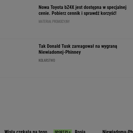
Gibała ogłosił
ws. sankcji dla
Nawrockiego
poparcie dla
start w
Rosji.
oburzyły
PiS w sondażu
wyborach na
Amerykański
Zacharową.
od lat. Doda i
prezydenta
Senat
"Kliniczna
jej były mąż
miasta
zagłosował
rusofobia"
oskarżeni
WIADOMOŚCI
Manifestacja w Warszawie. Organizatorzy