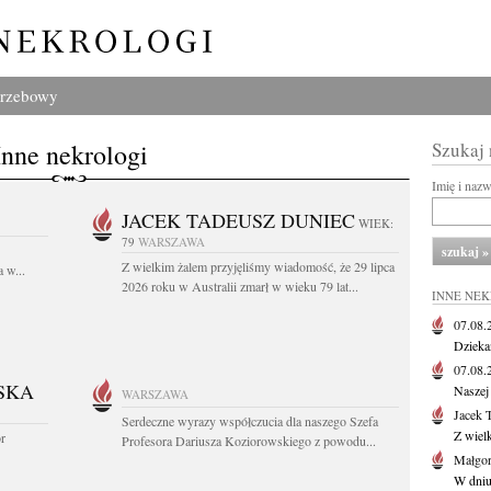
grzebowy
Inne nekrologi
Szukaj
Imię i naz
JACEK TADEUSZ DUNIEC
WIEK:
79
WARSZAWA
Z wielkim żalem przyjęliśmy wiadomość, że 29 lipca
 w...
2026 roku w Australii zmarł w wieku 79 lat...
INNE NE
07.08
Dziekan
07.08
SKA
Naszej 
WARSZAWA
Jacek 
Serdeczne wyrazy współczucia dla naszego Szefa
Z wiel
or
Profesora Dariusza Koziorowskiego z powodu...
Małgor
W dniu 