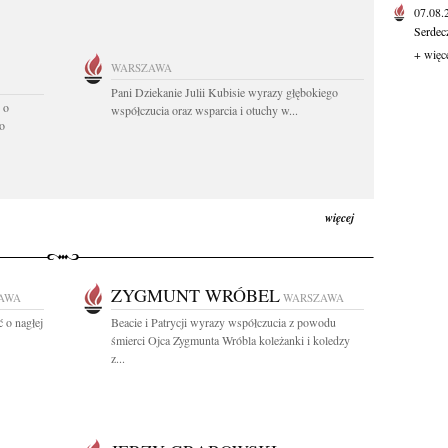
07.08
Serdec
+ więc
WARSZAWA
Pani Dziekanie Julii Kubisie wyrazy głębokiego
 o
współczucia oraz wsparcia i otuchy w...
o
więcej
ZYGMUNT WRÓBEL
AWA
WARSZAWA
 o nagłej
Beacie i Patrycji wyrazy współczucia z powodu
śmierci Ojca Zygmunta Wróbla koleżanki i koledzy
z...