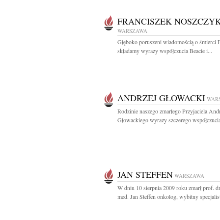
FRANCISZEK NOSZCZY
WARSZAWA
Głęboko poruszeni wiadomością o śmierci 
składamy wyrazy współczucia Beacie i...
ANDRZEJ GŁOWACKI
WAR
Rodzinie naszego zmarłego Przyjaciela And
Głowackiego wyrazy szczerego współczucia
JAN STEFFEN
WARSZAWA
W dniu 10 sierpnia 2009 roku zmarł prof. dr
med. Jan Steffen onkolog, wybitny specjalist