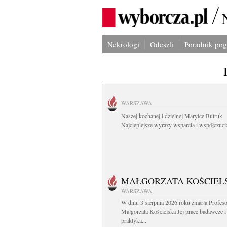
Nekrologi
Odeszli
Poradnik po
WARSZAWA
Naszej kochanej i dzielnej Marylce Butruk
Najcieplejsze wyrazy wsparcia i współczucia
MAŁGORZATA KOŚCIEL
WARSZAWA
W dniu 3 sierpnia 2026 roku zmarła Profes
Małgorzata Kościelska Jej prace badawcze i
praktyka...