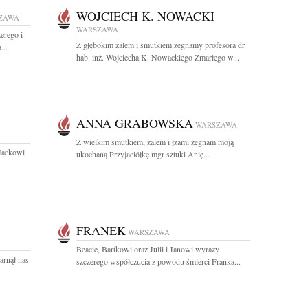
WOJCIECH K. NOWACKI
ZAWA
WARSZAWA
erego i
Z głębokim żalem i smutkiem żegnamy profesora dr.
...
hab. inż. Wojciecha K. Nowackiego Zmarłego w...
ANNA GRABOWSKA
WARSZAWA
Z wielkim smutkiem, żalem i łzami żegnam moją
 Jackowi
ukochaną Przyjaciółkę mgr sztuki Anię...
FRANEK
WARSZAWA
Beacie, Bartkowi oraz Julii i Janowi wyrazy
arnął nas
szczerego współczucia z powodu śmierci Franka...