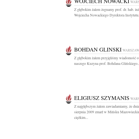
WOJCIECH NOWACKI
WAR
Z głębokim żalem żegnamy prof. dr. hab. inż
Wojciecha Nowackiego Dyrektora Instytutu.
BOHDAN GLINSKI
WARSZA
Z głębokim żalem przyjęliśmy wiadomość o
naszego Kuzyna prof. Bohdana Glińskiego..
ELIGIUSZ SZYMANIS
WAR
Z najgłębszym żalem zawiadamiamy, że dni
sierpnia 2009 zmarł w Mińsku Mazowiecki
ciężkim...