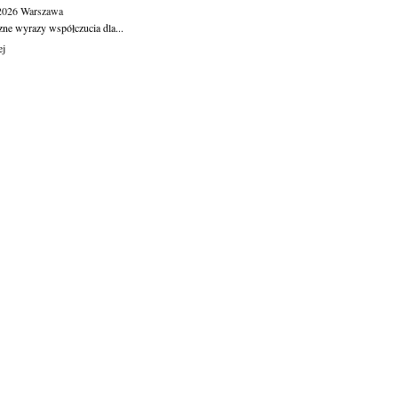
.2026
Warszawa
zne wyrazy współczucia dla...
ej