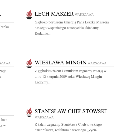
K
LECH MASZER
WARSZAWA
Głęboko poruszeni śmiercią Pana Leszka Maszera
Franka
naszego wspaniałego nauczyciela składamy
Rodzinie...
WIESŁAWA MINGIN
SZAWA
WARSZAWA
rzeja
Z głębokim żalem i smutkiem żegnamy zmarłą w
...
dniu 12 sierpnia 2009 roku Wiesławę Mingin
Łączymy...
STANISŁAW CHEŁSTOWSKI
WARSZAWA
 hab.
Z żalem żegnamy Stanisława Chełstowskiego
a w...
dziennikarza, redaktora naczelnego ,,Życia...