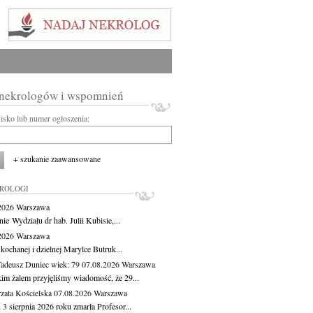
 nekrologów i wspomnień
wisko lub numer ogłoszenia:
+ szukanie zaawansowane
KROLOGI
.2026
Warszawa
ie Wydziału dr hab. Julii Kubisie,...
.2026
Warszawa
kochanej i dzielnej Marylce Butruk...
Tadeusz Duniec
wiek: 79
07.08.2026
Warszawa
kim żalem przyjęliśmy wiadomość, że 29...
zata Kościelska
07.08.2026
Warszawa
3 sierpnia 2026 roku zmarła Profesor...