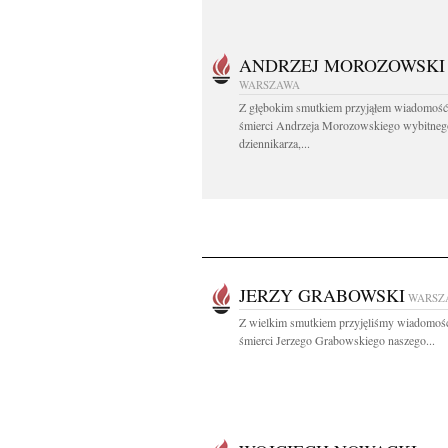
ANDRZEJ MOROZOWSKI
WARSZAWA
Z głębokim smutkiem przyjąłem wiadomość
śmierci Andrzeja Morozowskiego wybitneg
dziennikarza,...
JERZY GRABOWSKI
WARSZ
Z wielkim smutkiem przyjęliśmy wiadomość
śmierci Jerzego Grabowskiego naszego...