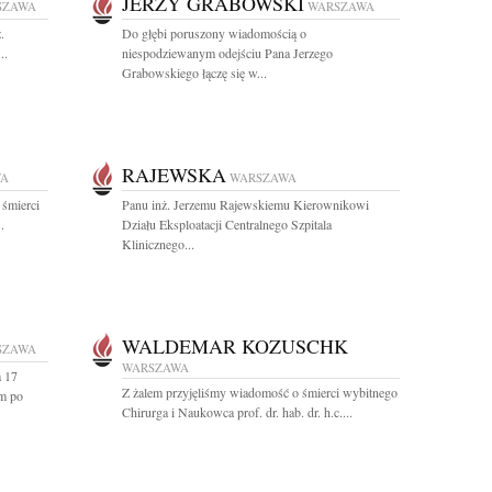
JERZY GRABOWSKI
SZAWA
WARSZAWA
.
Do głębi poruszony wiadomością o
..
niespodziewanym odejściu Pana Jerzego
Grabowskiego łączę się w...
RAJEWSKA
WA
WARSZAWA
 śmierci
Panu inż. Jerzemu Rajewskiemu Kierownikowi
.
Działu Eksploatacji Centralnego Szpitala
Klinicznego...
WALDEMAR KOZUSCHK
SZAWA
WARSZAWA
a 17
Z żalem przyjęliśmy wiadomość o śmierci wybitnego
m po
Chirurga i Naukowca prof. dr. hab. dr. h.c....