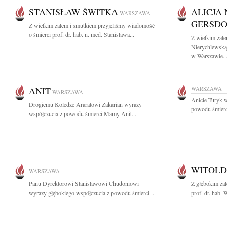
STANISŁAW ŚWITKA
ALICJA
WARSZAWA
GERSDO
Z wielkim żalem i smutkiem przyjęliśmy wiadomość
o śmierci prof. dr. hab. n. med. Stanisława...
Z wielkim żal
Nierychlewską
w Warszawie..
ANIT
WARSZAWA
WARSZAWA
Anicie Turyk 
Drogiemu Koledze Araratowi Zakarian wyrazy
powodu śmierci
współczucia z powodu śmierci Mamy Anit...
WITOLD
WARSZAWA
Panu Dyrektorowi Stanisławowi Chudoniowi
Z głębokim ża
wyrazy głębokiego współczucia z powodu śmierci...
prof. dr. hab. 