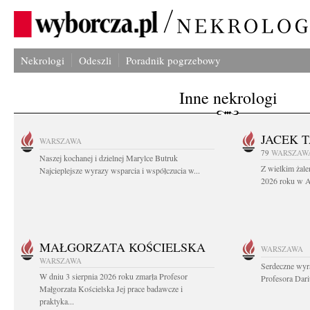
Nekrologi
Odeszli
Poradnik pogrzebowy
Inne nekrologi
JACEK 
WARSZAWA
79
WARSZAW
Naszej kochanej i dzielnej Marylce Butruk
Z wielkim żale
Najcieplejsze wyrazy wsparcia i współczucia w...
2026 roku w Au
MAŁGORZATA KOŚCIELSKA
WARSZAWA
WARSZAWA
Serdeczne wyr
W dniu 3 sierpnia 2026 roku zmarła Profesor
Profesora Dar
Małgorzata Kościelska Jej prace badawcze i
praktyka...