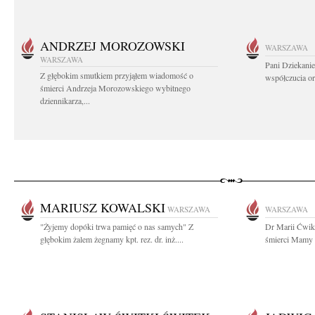
ANDRZEJ MOROZOWSKI
WARSZAWA
WARSZAWA
Pani Dziekanie
Z głębokim smutkiem przyjąłem wiadomość o
współczucia or
śmierci Andrzeja Morozowskiego wybitnego
dziennikarza,...
MARIUSZ KOWALSKI
WARSZAWA
WARSZAWA
"Żyjemy dopóki trwa pamięć o nas samych" Z
Dr Marii Ćwik
głębokim żalem żegnamy kpt. rez. dr. inż....
śmierci Mamy s