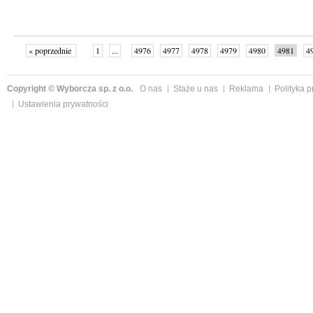
« poprzednie
1
...
4976
4977
4978
4979
4980
4981
4
...
4999
następne »
Copyright © Wyborcza sp. z o.o.
O nas
Staże u nas
Reklama
Polityka 
Ustawienia prywatności