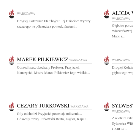
ALICJA
WARSZAWA
WARSZAWA
Drogiej Koleżance Eli Chojce i Jej Dzieciom wyrazy
Głęboko porusz
szczerego współczucia z powodu śmierci...
Wieczorkowej m
Matki i...
MAREK PILKIEWICZ
WARSZAWA
WARSZAWA
Odszedł nasz ukochany Profesor, Przyjaciel,
Drogiej Koleż
Nauczyciel, Mistrz Marek Pilkiewicz Jego wielkie...
głębokiego wsp
CEZARY JURKOWSKI
SYLWES
WARSZAWA
WARSZAWA
Gdy odchodzi Przyjaciel pozostaje milczenie...
Z wielkim żal
Odszedł Cezary Jurkowski Beato, Kajtku, Kaju ?...
Sylwestra Wit
CARGO...