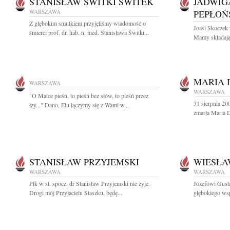
STANISŁAW ŚWITKI ŚWITEK
JADWIG
WARSZAWA
PEPŁOŃ
Z głębokim smutkiem przyjęliśmy wiadomość o
Joasi Skoczek
śmierci prof. dr. hab. n. med. Stanisława Świtki...
Mamy składają 
MARIA 
WARSZAWA
WARSZAWA
"O Matce pieśń, to pieśń bez słów, to pieśń przez
31 sierpnia 200
łzy..." Dano, Elu łączymy się z Wami w...
zmarła Maria 
STANISŁAW PRZYJEMSKI
WIESŁA
WARSZAWA
WARSZAWA
Płk w st. spocz. dr Stanisław Przyjemski nie żyje.
Józefowi Gus
Drogi mój Przyjacielu Staszku, będę...
głębokiego wsp