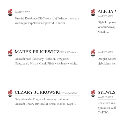
ALICJA
WARSZAWA
WARSZAWA
Drogiej Koleżance Eli Chojce i Jej Dzieciom wyrazy
Głęboko porusz
szczerego współczucia z powodu śmierci...
Wieczorkowej m
Matki i...
MAREK PILKIEWICZ
WARSZAWA
WARSZAWA
Odszedł nasz ukochany Profesor, Przyjaciel,
Drogiej Koleż
Nauczyciel, Mistrz Marek Pilkiewicz Jego wielkie...
głębokiego wsp
CEZARY JURKOWSKI
SYLWES
WARSZAWA
WARSZAWA
Gdy odchodzi Przyjaciel pozostaje milczenie...
Z wielkim żal
Odszedł Cezary Jurkowski Beato, Kajtku, Kaju ?...
Sylwestra Wit
CARGO...