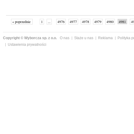
« poprzednie
1
...
4976
4977
4978
4979
4980
4981
4
...
4999
następne »
Copyright © Wyborcza sp. z o.o.
O nas
Staże u nas
Reklama
Polityka 
Ustawienia prywatności