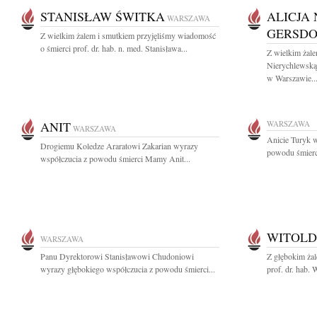
STANISŁAW ŚWITKA
ALICJA
WARSZAWA
GERSDO
Z wielkim żalem i smutkiem przyjęliśmy wiadomość
o śmierci prof. dr. hab. n. med. Stanisława...
Z wielkim żal
Nierychlewską
w Warszawie..
ANIT
WARSZAWA
WARSZAWA
Anicie Turyk 
Drogiemu Koledze Araratowi Zakarian wyrazy
powodu śmierci
współczucia z powodu śmierci Mamy Anit...
WITOLD
WARSZAWA
Panu Dyrektorowi Stanisławowi Chudoniowi
Z głębokim ża
wyrazy głębokiego współczucia z powodu śmierci...
prof. dr. hab. 