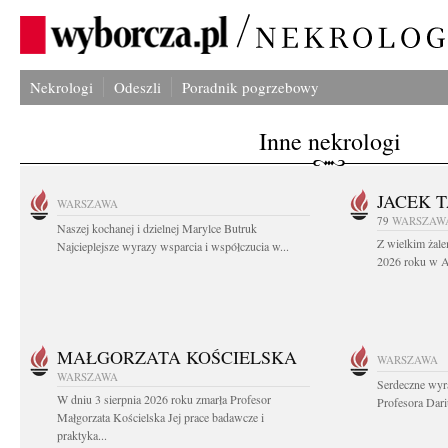
Nekrologi
Odeszli
Poradnik pogrzebowy
Inne nekrologi
JACEK 
WARSZAWA
79
WARSZAW
Naszej kochanej i dzielnej Marylce Butruk
Z wielkim żale
Najcieplejsze wyrazy wsparcia i współczucia w...
2026 roku w Au
MAŁGORZATA KOŚCIELSKA
WARSZAWA
WARSZAWA
Serdeczne wyr
W dniu 3 sierpnia 2026 roku zmarła Profesor
Profesora Dar
Małgorzata Kościelska Jej prace badawcze i
praktyka...