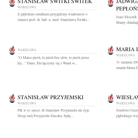
STANISŁAW ŚWITKI ŚWITEK
JADWIG
WARSZAWA
PEPŁOŃ
Z głębokim smutkiem przyjęliśmy wiadomość o
Joasi Skoczek
śmierci prof. dr. hab. n. med. Stanisława Świtki...
Mamy składają 
MARIA 
WARSZAWA
WARSZAWA
"O Matce pieśń, to pieśń bez słów, to pieśń przez
31 sierpnia 200
łzy..." Dano, Elu łączymy się z Wami w...
zmarła Maria 
STANISŁAW PRZYJEMSKI
WIESŁA
WARSZAWA
WARSZAWA
Płk w st. spocz. dr Stanisław Przyjemski nie żyje.
Józefowi Gus
Drogi mój Przyjacielu Staszku, będę...
głębokiego wsp