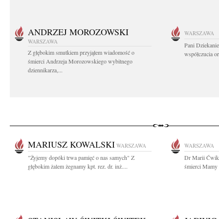
ANDRZEJ MOROZOWSKI
WARSZAWA
WARSZAWA
Pani Dziekanie
Z głębokim smutkiem przyjąłem wiadomość o
współczucia or
śmierci Andrzeja Morozowskiego wybitnego
dziennikarza,...
MARIUSZ KOWALSKI
WARSZAWA
WARSZAWA
"Żyjemy dopóki trwa pamięć o nas samych" Z
Dr Marii Ćwik
głębokim żalem żegnamy kpt. rez. dr. inż....
śmierci Mamy s