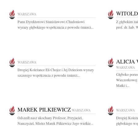
WITOLD
WARSZAWA
Panu Dyrektorowi Stanisławowi Chudoniowi
Z głębokim ża
wyrazy głębokiego współczucia z powodu śmierci...
prof. dr. hab. 
ALICJA
WARSZAWA
WARSZAWA
Drogiej Koleżance Eli Chojce i Jej Dzieciom wyrazy
Głęboko porusz
szczerego współczucia z powodu śmierci...
Wieczorkowej m
Matki i...
MAREK PILKIEWICZ
WARSZAWA
WARSZAWA
Odszedł nasz ukochany Profesor, Przyjaciel,
Drogiej Koleż
Nauczyciel, Mistrz Marek Pilkiewicz Jego wielkie...
głębokiego wsp