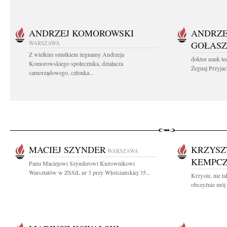
ANDRZEJ KOMOROWSKI
ANDRZE
WARSZAWA
GOŁASZ
Z wielkim smutkiem żegnamy Andrzeja
doktor nauk te
Komorowskiego społecznika, działacza
Żegnaj Przyjaci
samorządowego, członka...
MACIEJ SZYNDER
KRZYSZ
WARSZAWA
KEMPCZ
Panu Maciejowi Szynderowi Kierownikowi
Warsztatów w ZSSiL nr 3 przy Włościańskiej 35...
Krzysiu, nie ta
obczyźnie mój 