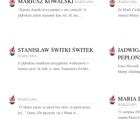
MARIUSZ KOWALSKI
WARSZAWA
WARSZAWA
"Żyjemy dopóki trwa pamięć o nas samych" Z
Dr Marii Ćwik
głębokim żalem żegnamy kpt. rez. dr. inż....
śmierci Mamy s
STANISŁAW ŚWITKI ŚWITEK
JADWIG
WARSZAWA
PEPŁOŃ
Z głębokim smutkiem przyjęliśmy wiadomość o
Joasi Skoczek
śmierci prof. dr. hab. n. med. Stanisława Świtki...
Mamy składają 
MARIA 
WARSZAWA
WARSZAWA
"O Matce pieśń, to pieśń bez słów, to pieśń przez
31 sierpnia 200
łzy..." Dano, Elu łączymy się z Wami w...
zmarła Maria 