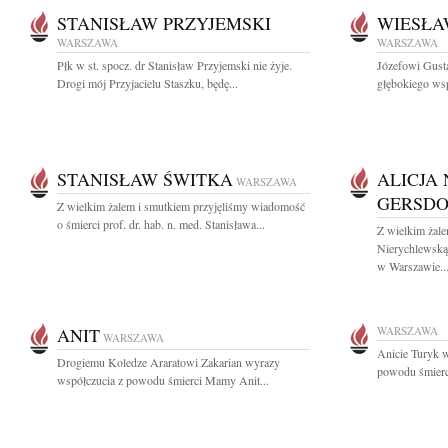
STANISŁAW PRZYJEMSKI
WIESŁA
WARSZAWA
WARSZAWA
Płk w st. spocz. dr Stanisław Przyjemski nie żyje.
Józefowi Gus
Drogi mój Przyjacielu Staszku, będę...
głębokiego wsp
STANISŁAW ŚWITKA
ALICJA
WARSZAWA
GERSDO
Z wielkim żalem i smutkiem przyjęliśmy wiadomość
o śmierci prof. dr. hab. n. med. Stanisława...
Z wielkim żal
Nierychlewską
w Warszawie..
ANIT
WARSZAWA
WARSZAWA
Anicie Turyk 
Drogiemu Koledze Araratowi Zakarian wyrazy
powodu śmierci
współczucia z powodu śmierci Mamy Anit...