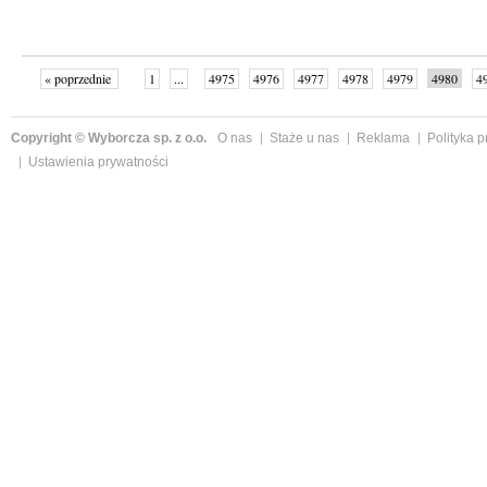
« poprzednie
1
...
4975
4976
4977
4978
4979
4980
4
...
4998
następne »
Copyright © Wyborcza sp. z o.o.
O nas
Staże u nas
Reklama
Polityka 
Ustawienia prywatności