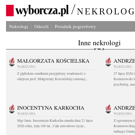
Nekrologi
Odeszli
Poradnik pogrzebowy
Inne nekrologi
MAŁGORZATA KOŚCIELSKA
ANDRZE
WARSZAWA
WARSZAWA
Z głębokim smutkiem przyjęliśmy wiadomość o
27 lipca 2026 
odejściu prof. Małgorzaty Kościelskiej cenionej...
Komorowski ws
psycholog, nasz
INOCENTYNA KARKOCHA
ANDRZE
WARSZAWA
WARSZAWA
Mgr farm. Inocentyna Karkocha zmarła dnia 21 lipca
Z ogromnym ż
2026 roku, żyła 100 lat.. Całe zawodowe życie...
Komorowskiego
radnego Gminy