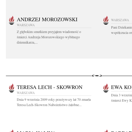
ANDRZEJ MOROZOWSKI
WARSZAWA
WARSZAWA
Pani Dziekanie
Z głębokim smutkiem przyjąłem wiadomość o
współczucia or
śmierci Andrzeja Morozowskiego wybitnego
dziennikarza,...
TERESA LECH - SKOWRON
EWA K
WARSZAWA
Dnia 3 wrześni
Dnia 9 września 2009 roky przeżywszy lat 70 zmarła
śmierci Ewy K
Teresa Lech-Skowron Nabożeństwo żałobne...