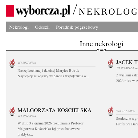
Nekrologi
Odeszli
Poradnik pogrzebowy
Inne nekrologi
JACEK 
WARSZAWA
79
WARSZAW
Naszej kochanej i dzielnej Marylce Butruk
Z wielkim żale
Najcieplejsze wyrazy wsparcia i współczucia w...
2026 roku w Au
MAŁGORZATA KOŚCIELSKA
WARSZAWA
WARSZAWA
Serdeczne wyr
W dniu 3 sierpnia 2026 roku zmarła Profesor
Profesora Dar
Małgorzata Kościelska Jej prace badawcze i
praktyka...