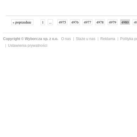
« poprzednie
1
...
4975
4976
4977
4978
4979
4980
4
...
4999
następne »
Copyright © Wyborcza sp. z o.o.
O nas
Staże u nas
Reklama
Polityka 
Ustawienia prywatności