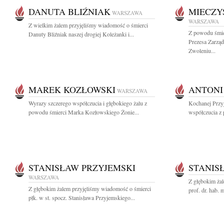
DANUTA BLIŹNIAK
MIECZY
WARSZAWA
WARSZAWA
Z wielkim żalem przyjęliśmy wiadomość o śmierci
Z powodu śmie
Danuty Bliźniak naszej drogiej Koleżanki i...
Prezesa Zarzą
Zwoleniu...
MAREK KOZŁOWSKI
ANTONI
WARSZAWA
Wyrazy szczerego współczucia i głębokiego żalu z
Kochanej Przyj
powodu śmierci Marka Kozłowskiego Żonie...
współczucia z 
STANISŁAW PRZYJEMSKI
STANIS
WARSZAWA
Z głębokim ża
Z głębokim żalem przyjęliśmy wiadomość o śmierci
prof. dr. hab. 
płk. w st. spocz. Stanisława Przyjemskiego...