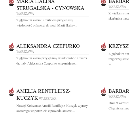
MARIA HALINA
BARBAR
STRUGALSKA - CYNOWSKA
WARSZAWA
Z wielkim smu
WARSZAWA
skarbnika nasz
Z głębokim żalem i smutkiem przyjęliśmy
wiadomość o śmierci dr med. Marii Haliny...
ALEKSANDRA CZEPURKO
KRZYSZ
WARSZAWA
Z głębokim sm
Z głębokim żalem przyjęliśmy wiadomość o śmierci
tragicznej śmi
dr. hab. Aleksandra Czepurko wspaniałego...
w...
AMELIA RENTFLEJSZ-
BARBAR
KUCZYK
WARSZAWA
WARSZAWA
Dnia 9 wrześni
Naszej Koleżance Amelii Rentflejsz-Kuczyk wyrazy
Chęcińska nasz
szczerego współczucia z powodu śmierci...