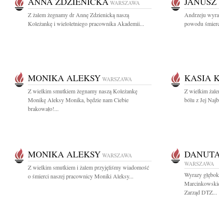
ANNA ZDZIENICKA
JANUSZ
WARSZAWA
Z żalem żegnamy dr Annę Zdzienicką naszą
Andrzeju wyra
Koleżankę i wieloletniego pracownika Akademii...
powodu śmierci 
MONIKA ALEKSY
KASIA 
WARSZAWA
Z wielkim smutkiem żegnamy naszą Koleżankę
Z wielkim żal
Monikę Aleksy Monika, będzie nam Ciebie
bólu z Jej Najb
brakowało!...
MONIKA ALEKSY
DANUT
WARSZAWA
WARSZAWA
Z wielkim smutkiem i żalem przyjęliśmy wiadomość
Wyrazy głęboki
o śmierci naszej pracownicy Moniki Aleksy...
Marcinkowskie
Zarząd DTZ...