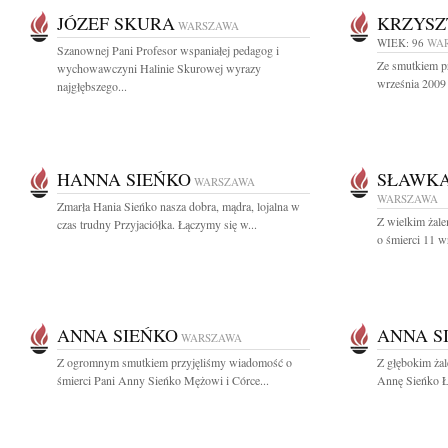
JÓZEF SKURA
KRZYSZ
WARSZAWA
WIEK: 96
WA
Szanownej Pani Profesor wspaniałej pedagog i
Ze smutkiem p
wychowawczyni Halinie Skurowej wyrazy
września 2009 
najgłębszego...
HANNA SIEŃKO
SŁAWKA
WARSZAWA
WARSZAWA
Zmarła Hania Sieńko nasza dobra, mądra, lojalna w
Z wielkim żal
czas trudny Przyjaciółka. Łączymy się w...
o śmierci 11 w
ANNA SIEŃKO
ANNA S
WARSZAWA
Z ogromnym smutkiem przyjęliśmy wiadomość o
Z głębokim ża
śmierci Pani Anny Sieńko Mężowi i Córce...
Annę Sieńko Łą