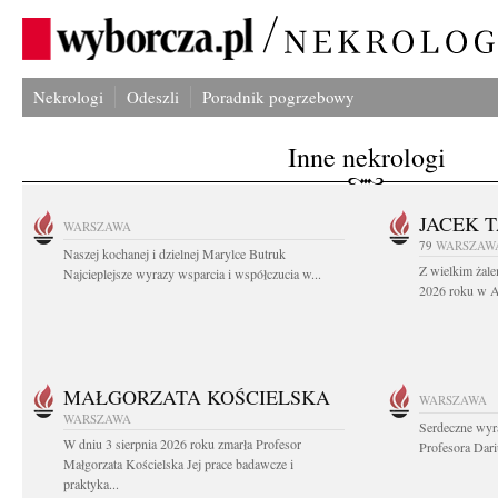
Nekrologi
Odeszli
Poradnik pogrzebowy
Inne nekrologi
JACEK 
WARSZAWA
79
WARSZAW
Naszej kochanej i dzielnej Marylce Butruk
Z wielkim żale
Najcieplejsze wyrazy wsparcia i współczucia w...
2026 roku w Au
MAŁGORZATA KOŚCIELSKA
WARSZAWA
WARSZAWA
Serdeczne wyr
W dniu 3 sierpnia 2026 roku zmarła Profesor
Profesora Dar
Małgorzata Kościelska Jej prace badawcze i
praktyka...