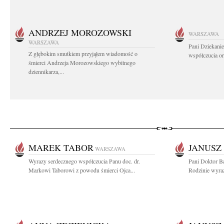
ANDRZEJ MOROZOWSKI
WARSZAWA
WARSZAWA
Pani Dziekanie
Z głębokim smutkiem przyjąłem wiadomość o
współczucia or
śmierci Andrzeja Morozowskiego wybitnego
dziennikarza,...
MAREK TABOR
JANUSZ
WARSZAWA
Wyrazy serdecznego współczucia Panu doc. dr.
Pani Doktor Ba
Markowi Taborowi z powodu śmierci Ojca...
Rodzinie wyraz