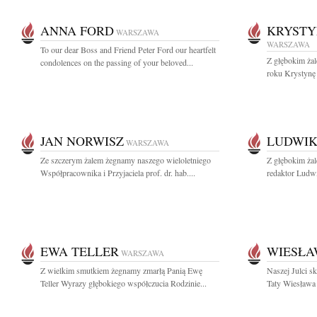
ANNA FORD
KRYSTY
WARSZAWA
WARSZAWA
To our dear Boss and Friend Peter Ford our heartfelt
Z głębokim ża
condolences on the passing of your beloved...
roku Krystynę
JAN NORWISZ
LUDWIK
WARSZAWA
Ze szczerym żalem żegnamy naszego wieloletniego
Z głębokim ża
Współpracownika i Przyjaciela prof. dr. hab....
redaktor Ludwi
EWA TELLER
WIESŁA
WARSZAWA
Z wielkim smutkiem żegnamy zmarłą Panią Ewę
Naszej Julci s
Teller Wyrazy głębokiego współczucia Rodzinie...
Taty Wiesława 