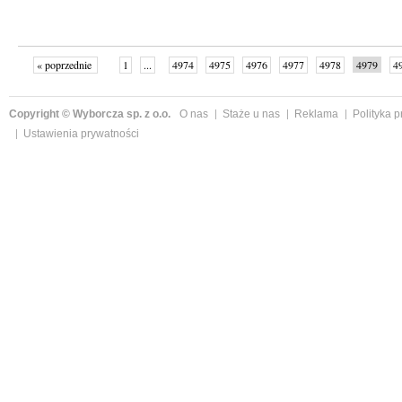
« poprzednie
1
...
4974
4975
4976
4977
4978
4979
4
...
4999
następne »
Copyright © Wyborcza sp. z o.o.
O nas
Staże u nas
Reklama
Polityka 
Ustawienia prywatności