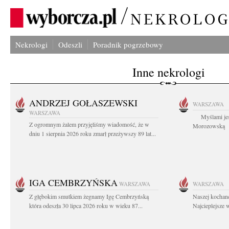
Nekrologi
Odeszli
Poradnik pogrzebowy
Inne nekrologi
ANDRZEJ GOŁASZEWSKI
WARSZAWA
WARSZAWA
Myślami jes
Z ogromnym żalem przyjęliśmy wiadomość, że w
Morozowską Ag
dniu 1 sierpnia 2026 roku zmarł przeżywszy 89 lat...
IGA CEMBRZYŃSKA
WARSZAWA
WARSZAWA
Z głębokim smutkiem żegnamy Igę Cembrzyńską
Naszej kochane
która odeszła 30 lipca 2026 roku w wieku 87...
Najcieplejsze 