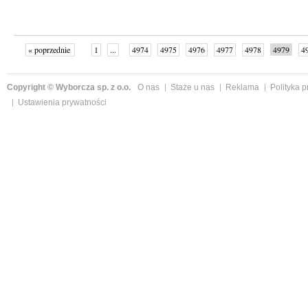
« poprzednie
1
...
4974
4975
4976
4977
4978
4979
4
...
4999
następne »
Copyright © Wyborcza sp. z o.o.
O nas
Staże u nas
Reklama
Polityka 
Ustawienia prywatności