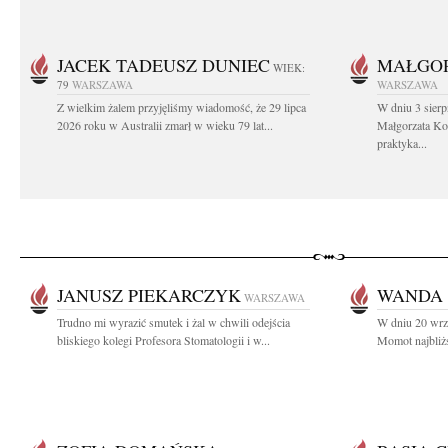
JACEK TADEUSZ DUNIEC
MAŁGOR
WIEK:
79
WARSZAWA
WARSZAWA
Z wielkim żalem przyjęliśmy wiadomość, że 29 lipca
W dniu 3 sierp
2026 roku w Australii zmarł w wieku 79 lat...
Małgorzata Koś
praktyka...
JANUSZ PIEKARCZYK
WANDA
WARSZAWA
Trudno mi wyrazić smutek i żal w chwili odejścia
W dniu 20 wrz
bliskiego kolegi Profesora Stomatologii i w...
Momot najbliżs