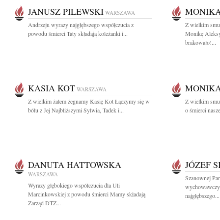
JANUSZ PILEWSKI
MONIKA
WARSZAWA
Andrzeju wyrazy najgłębszego współczucia z
Z wielkim smu
powodu śmierci Taty składają koleżanki i...
Monikę Aleksy
brakowało!...
KASIA KOT
MONIKA
WARSZAWA
Z wielkim żalem żegnamy Kasię Kot Łączymy się w
Z wielkim smu
bólu z Jej Najbliższymi Sylwia, Tadek i...
o śmierci nasz
DANUTA HATTOWSKA
JÓZEF 
WARSZAWA
Szanownej Pani
Wyrazy głębokiego współczucia dla Uli
wychowawczyn
Marcinkowskiej z powodu śmierci Mamy składają
najgłębszego...
Zarząd DTZ...