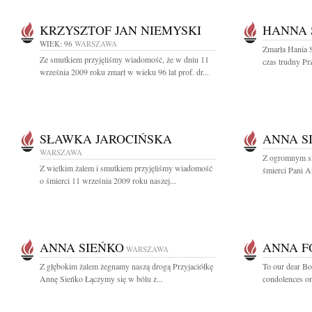
KRZYSZTOF JAN NIEMYSKI
HANNA 
WIEK: 96
WARSZAWA
Zmarła Hania S
Ze smutkiem przyjęliśmy wiadomość, że w dniu 11
czas trudny Pr
września 2009 roku zmarł w wieku 96 lat prof. dr...
SŁAWKA JAROCIŃSKA
ANNA S
WARSZAWA
Z ogromnym s
Z wielkim żalem i smutkiem przyjęliśmy wiadomość
śmierci Pani A
o śmierci 11 września 2009 roku naszej...
ANNA SIEŃKO
ANNA F
WARSZAWA
Z głębokim żalem żegnamy naszą drogą Przyjaciółkę
To our dear Bo
Annę Sieńko Łączymy się w bólu z...
condolences on