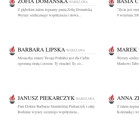
ZOFIA DOMAŃSKA
BASIA 
WARSZAWA
Z głębokim żalem żegnamy panią Zofię Domańską
"Życie jest sn
Wyrazy serdecznego współczucia i słowa...
9 września 200
BARBARA LIPSKA
MAREK 
WARSZAWA
Misiaczku śmierć Twojej Prababci jest dla Ciebie
Wyrazy serdecz
ogromną stratą i ciosem. Ty straciłeś To, co...
Markowi Tabor
JANUSZ PIEKARCZYK
ANNA Z
WARSZAWA
Pani Doktor Barbarze Siemińskiej-Piekarczyk i całej
Z żalem żegna
Rodzinie wyrazy szczerego współczucia...
Koleżankę i wi