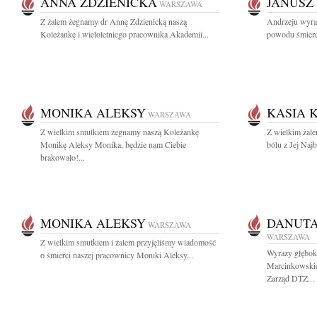
ANNA ZDZIENICKA
JANUSZ
WARSZAWA
Z żalem żegnamy dr Annę Zdzienicką naszą
Andrzeju wyra
Koleżankę i wieloletniego pracownika Akademii...
powodu śmierci 
MONIKA ALEKSY
KASIA 
WARSZAWA
Z wielkim smutkiem żegnamy naszą Koleżankę
Z wielkim żal
Monikę Aleksy Monika, będzie nam Ciebie
bólu z Jej Najb
brakowało!...
MONIKA ALEKSY
DANUT
WARSZAWA
WARSZAWA
Z wielkim smutkiem i żalem przyjęliśmy wiadomość
Wyrazy głęboki
o śmierci naszej pracownicy Moniki Aleksy...
Marcinkowskie
Zarząd DTZ...