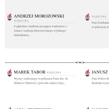
ANDRZEJ MOROZOWSKI
WARSZAWA
WARSZAWA
Pani Dziekanie
Z głębokim smutkiem przyjąłem wiadomość o
współczucia or
śmierci Andrzeja Morozowskiego wybitnego
dziennikarza,...
MAREK TABOR
JANUSZ
WARSZAWA
Wyrazy serdecznego współczucia Panu doc. dr.
Pani Doktor Ba
Markowi Taborowi z powodu śmierci Ojca...
Rodzinie wyraz