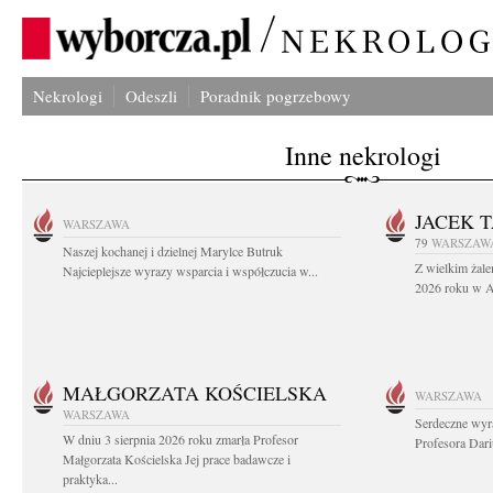
Nekrologi
Odeszli
Poradnik pogrzebowy
Inne nekrologi
JACEK 
WARSZAWA
79
WARSZAW
Naszej kochanej i dzielnej Marylce Butruk
Z wielkim żale
Najcieplejsze wyrazy wsparcia i współczucia w...
2026 roku w Au
MAŁGORZATA KOŚCIELSKA
WARSZAWA
WARSZAWA
Serdeczne wyr
W dniu 3 sierpnia 2026 roku zmarła Profesor
Profesora Dar
Małgorzata Kościelska Jej prace badawcze i
praktyka...