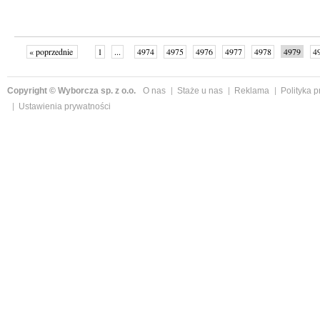
« poprzednie
1
...
4974
4975
4976
4977
4978
4979
4
...
4999
następne »
Copyright © Wyborcza sp. z o.o.
O nas
Staże u nas
Reklama
Polityka 
Ustawienia prywatności