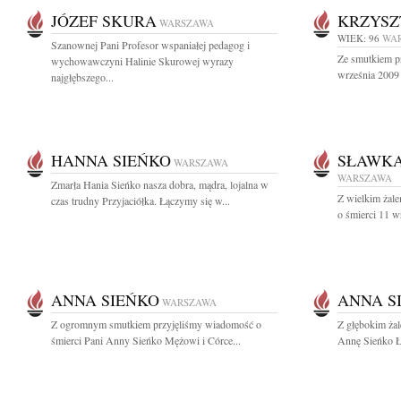
JÓZEF SKURA
KRZYSZ
WARSZAWA
WIEK: 96
WA
Szanownej Pani Profesor wspaniałej pedagog i
Ze smutkiem p
wychowawczyni Halinie Skurowej wyrazy
września 2009 
najgłębszego...
HANNA SIEŃKO
SŁAWKA
WARSZAWA
WARSZAWA
Zmarła Hania Sieńko nasza dobra, mądra, lojalna w
Z wielkim żal
czas trudny Przyjaciółka. Łączymy się w...
o śmierci 11 w
ANNA SIEŃKO
ANNA S
WARSZAWA
Z ogromnym smutkiem przyjęliśmy wiadomość o
Z głębokim ża
śmierci Pani Anny Sieńko Mężowi i Córce...
Annę Sieńko Łą