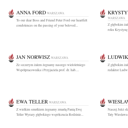
ANNA FORD
KRYSTY
WARSZAWA
WARSZAWA
To our dear Boss and Friend Peter Ford our heartfelt
Z głębokim ża
condolences on the passing of your beloved...
roku Krystynę
JAN NORWISZ
LUDWIK
WARSZAWA
Ze szczerym żalem żegnamy naszego wieloletniego
Z głębokim ża
Współpracownika i Przyjaciela prof. dr. hab....
redaktor Ludwi
EWA TELLER
WIESŁA
WARSZAWA
Z wielkim smutkiem żegnamy zmarłą Panią Ewę
Naszej Julci s
Teller Wyrazy głębokiego współczucia Rodzinie...
Taty Wiesława 