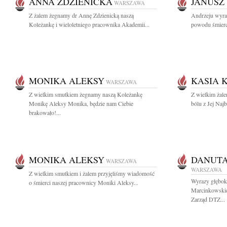
ANNA ZDZIENICKA
JANUSZ
WARSZAWA
Z żalem żegnamy dr Annę Zdzienicką naszą
Andrzeju wyra
Koleżankę i wieloletniego pracownika Akademii...
powodu śmierci 
MONIKA ALEKSY
KASIA 
WARSZAWA
Z wielkim smutkiem żegnamy naszą Koleżankę
Z wielkim żal
Monikę Aleksy Monika, będzie nam Ciebie
bólu z Jej Najb
brakowało!...
MONIKA ALEKSY
DANUT
WARSZAWA
WARSZAWA
Z wielkim smutkiem i żalem przyjęliśmy wiadomość
Wyrazy głęboki
o śmierci naszej pracownicy Moniki Aleksy...
Marcinkowskie
Zarząd DTZ...