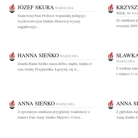
JÓZEF SKURA
KRZYSZ
WARSZAWA
WIEK: 96
WA
Szanownej Pani Profesor wspaniałej pedagog i
Ze smutkiem p
wychowawczyni Halinie Skurowej wyrazy
września 2009 
najgłębszego...
HANNA SIEŃKO
SŁAWKA
WARSZAWA
WARSZAWA
Zmarła Hania Sieńko nasza dobra, mądra, lojalna w
Z wielkim żal
czas trudny Przyjaciółka. Łączymy się w...
o śmierci 11 w
ANNA SIEŃKO
ANNA S
WARSZAWA
Z ogromnym smutkiem przyjęliśmy wiadomość o
Z głębokim ża
śmierci Pani Anny Sieńko Mężowi i Córce...
Annę Sieńko Łą