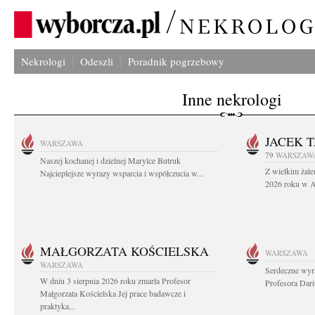
Nekrologi
Odeszli
Poradnik pogrzebowy
Inne nekrologi
JACEK 
WARSZAWA
79
WARSZAW
Naszej kochanej i dzielnej Marylce Butruk
Z wielkim żale
Najcieplejsze wyrazy wsparcia i współczucia w...
2026 roku w Au
MAŁGORZATA KOŚCIELSKA
WARSZAWA
WARSZAWA
Serdeczne wyr
W dniu 3 sierpnia 2026 roku zmarła Profesor
Profesora Dar
Małgorzata Kościelska Jej prace badawcze i
praktyka...