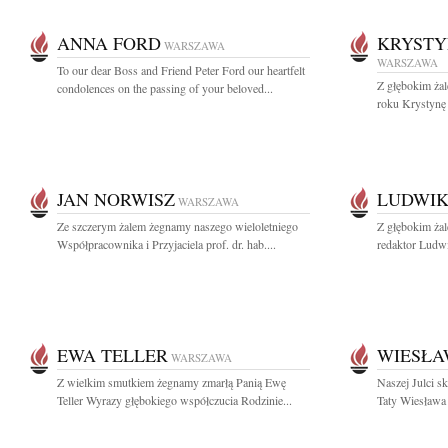
ANNA FORD
KRYSTY
WARSZAWA
WARSZAWA
To our dear Boss and Friend Peter Ford our heartfelt
Z głębokim ża
condolences on the passing of your beloved...
roku Krystynę
JAN NORWISZ
LUDWIK
WARSZAWA
Ze szczerym żalem żegnamy naszego wieloletniego
Z głębokim ża
Współpracownika i Przyjaciela prof. dr. hab....
redaktor Ludwi
EWA TELLER
WIESŁA
WARSZAWA
Z wielkim smutkiem żegnamy zmarłą Panią Ewę
Naszej Julci s
Teller Wyrazy głębokiego współczucia Rodzinie...
Taty Wiesława 