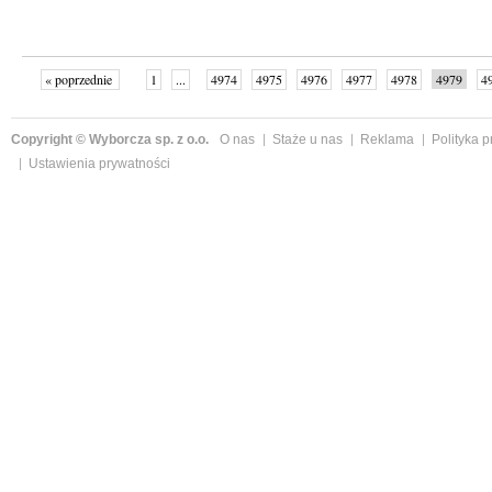
« poprzednie
1
...
4974
4975
4976
4977
4978
4979
4
...
4999
następne »
Copyright © Wyborcza sp. z o.o.
O nas
Staże u nas
Reklama
Polityka 
Ustawienia prywatności