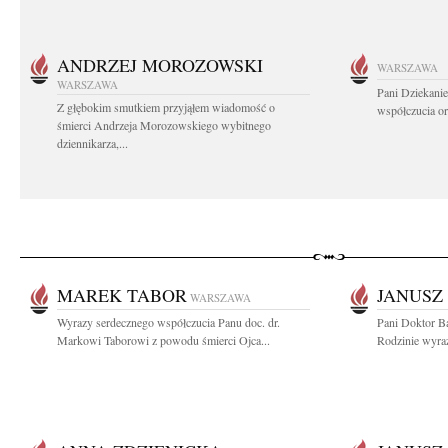
ANDRZEJ MOROZOWSKI
WARSZAWA
WARSZAWA
Pani Dziekanie
Z głębokim smutkiem przyjąłem wiadomość o
współczucia or
śmierci Andrzeja Morozowskiego wybitnego
dziennikarza,...
MAREK TABOR
JANUSZ
WARSZAWA
Wyrazy serdecznego współczucia Panu doc. dr.
Pani Doktor Ba
Markowi Taborowi z powodu śmierci Ojca...
Rodzinie wyraz