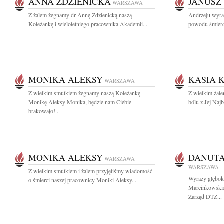
ANNA ZDZIENICKA
JANUSZ
WARSZAWA
Z żalem żegnamy dr Annę Zdzienicką naszą
Andrzeju wyra
Koleżankę i wieloletniego pracownika Akademii...
powodu śmierci 
MONIKA ALEKSY
KASIA 
WARSZAWA
Z wielkim smutkiem żegnamy naszą Koleżankę
Z wielkim żal
Monikę Aleksy Monika, będzie nam Ciebie
bólu z Jej Najb
brakowało!...
MONIKA ALEKSY
DANUT
WARSZAWA
WARSZAWA
Z wielkim smutkiem i żalem przyjęliśmy wiadomość
Wyrazy głęboki
o śmierci naszej pracownicy Moniki Aleksy...
Marcinkowskie
Zarząd DTZ...