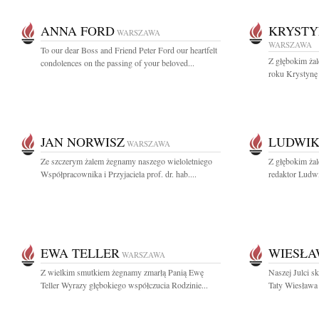
ANNA FORD
KRYSTY
WARSZAWA
WARSZAWA
To our dear Boss and Friend Peter Ford our heartfelt
Z głębokim ża
condolences on the passing of your beloved...
roku Krystynę
JAN NORWISZ
LUDWIK
WARSZAWA
Ze szczerym żalem żegnamy naszego wieloletniego
Z głębokim ża
Współpracownika i Przyjaciela prof. dr. hab....
redaktor Ludwi
EWA TELLER
WIESŁA
WARSZAWA
Z wielkim smutkiem żegnamy zmarłą Panią Ewę
Naszej Julci s
Teller Wyrazy głębokiego współczucia Rodzinie...
Taty Wiesława 