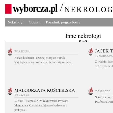
Nekrologi
Odeszli
Poradnik pogrzebowy
Inne nekrologi
JACEK 
WARSZAWA
79
WARSZAW
Naszej kochanej i dzielnej Marylce Butruk
Z wielkim żale
Najcieplejsze wyrazy wsparcia i współczucia w...
2026 roku w Au
MAŁGORZATA KOŚCIELSKA
WARSZAWA
WARSZAWA
Serdeczne wyr
W dniu 3 sierpnia 2026 roku zmarła Profesor
Profesora Dar
Małgorzata Kościelska Jej prace badawcze i
praktyka...