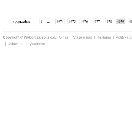
« poprzednie
1
...
4974
4975
4976
4977
4978
4979
4
...
4999
następne »
Copyright © Wyborcza sp. z o.o.
O nas
Staże u nas
Reklama
Polityka 
Ustawienia prywatności