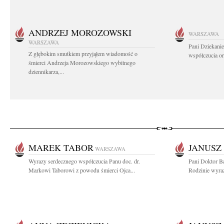
ANDRZEJ MOROZOWSKI
WARSZAWA
WARSZAWA
Pani Dziekanie
Z głębokim smutkiem przyjąłem wiadomość o
współczucia or
śmierci Andrzeja Morozowskiego wybitnego
dziennikarza,...
MAREK TABOR
JANUSZ
WARSZAWA
Wyrazy serdecznego współczucia Panu doc. dr.
Pani Doktor Ba
Markowi Taborowi z powodu śmierci Ojca...
Rodzinie wyraz