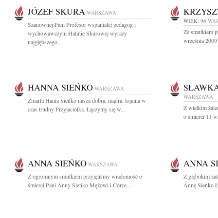
JÓZEF SKURA
KRZYSZ
WARSZAWA
WIEK: 96
WA
Szanownej Pani Profesor wspaniałej pedagog i
Ze smutkiem p
wychowawczyni Halinie Skurowej wyrazy
września 2009 
najgłębszego...
HANNA SIEŃKO
SŁAWKA
WARSZAWA
WARSZAWA
Zmarła Hania Sieńko nasza dobra, mądra, lojalna w
Z wielkim żal
czas trudny Przyjaciółka. Łączymy się w...
o śmierci 11 w
ANNA SIEŃKO
ANNA S
WARSZAWA
Z ogromnym smutkiem przyjęliśmy wiadomość o
Z głębokim ża
śmierci Pani Anny Sieńko Mężowi i Córce...
Annę Sieńko Łą