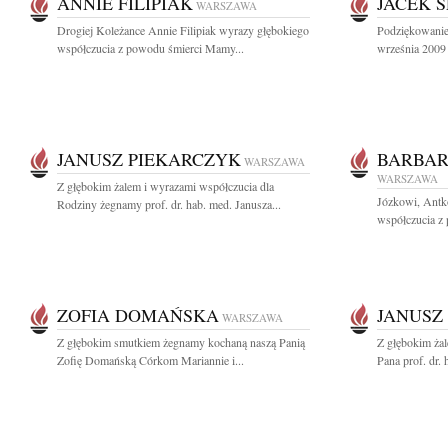
ANNIE FILIPIAK
JACEK 
WARSZAWA
Drogiej Koleżance Annie Filipiak wyrazy głębokiego
Podziękowanie
współczucia z powodu śmierci Mamy...
września 2009 
JANUSZ PIEKARCZYK
BARBAR
WARSZAWA
WARSZAWA
Z głębokim żalem i wyrazami współczucia dla
Józkowi, Antk
Rodziny żegnamy prof. dr. hab. med. Janusza...
współczucia z 
ZOFIA DOMAŃSKA
JANUSZ
WARSZAWA
Z głębokim smutkiem żegnamy kochaną naszą Panią
Z głębokim ża
Zofię Domańską Córkom Mariannie i...
Pana prof. dr. 