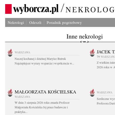
Nekrologi
Odeszli
Poradnik pogrzebowy
Inne nekrologi
JACEK 
WARSZAWA
79
WARSZAW
Naszej kochanej i dzielnej Marylce Butruk
Z wielkim żale
Najcieplejsze wyrazy wsparcia i współczucia w...
2026 roku w Au
MAŁGORZATA KOŚCIELSKA
WARSZAWA
WARSZAWA
Serdeczne wyr
W dniu 3 sierpnia 2026 roku zmarła Profesor
Profesora Dar
Małgorzata Kościelska Jej prace badawcze i
praktyka...