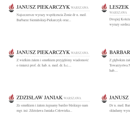
JANUSZ PIEKARCZYK
LESZEK
WARSZAWA
WARSZAWA
Najszczersze wyrazy współczucia Żonie dr n. med.
Drogiej Koleż
Barbarze Siemińskiej-Piekarczyk oraz...
wyrazy serdec
JANUSZ PIEKARCZYK
BARBAR
WARSZAWA
Z wielkim żalem i smutkiem przyjęliśmy wiadomość
Z głębokim ża
o śmierci prof. dr. hab. n. med. dr. h.c....
Towarzystwa N
hab....
ZDZISŁAW JANIAK
JANUSZ
WARSZAWA
Ze smutkiem i żalem żegnamy bardzo bliskiego nam
Dr n. med. Bar
mgr. inż. Zdzisława Janiaka Człowieka...
składamy wyra