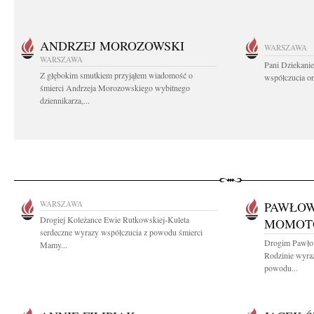
ANDRZEJ MOROZOWSKI
WARSZAWA
WARSZAWA
Pani Dziekanie
Z głębokim smutkiem przyjąłem wiadomość o
współczucia or
śmierci Andrzeja Morozowskiego wybitnego
dziennikarza,...
WARSZAWA
PAWŁOW
Drogiej Koleżance Ewie Rutkowskiej-Kuleta
MOMOT
serdeczne wyrazy współczucia z powodu śmierci
Drogim Pawło
Mamy...
Rodzinie wyra
powodu...