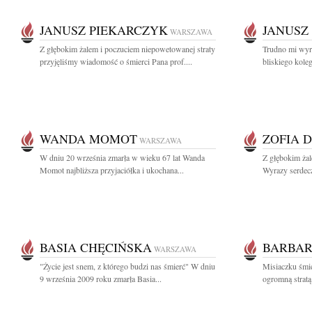
JANUSZ PIEKARCZYK
JANUSZ
WARSZAWA
Z głębokim żalem i poczuciem niepowetowanej straty
Trudno mi wyra
przyjęliśmy wiadomość o śmierci Pana prof....
bliskiego koleg
WANDA MOMOT
ZOFIA 
WARSZAWA
W dniu 20 września zmarła w wieku 67 lat Wanda
Z głębokim ża
Momot najbliższa przyjaciółka i ukochana...
Wyrazy serdecz
BASIA CHĘCIŃSKA
BARBAR
WARSZAWA
"Życie jest snem, z którego budzi nas śmierć" W dniu
Misiaczku śmie
9 września 2009 roku zmarła Basia...
ogromną stratą 