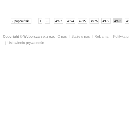
« poprzednie
1
...
4973
4974
4975
4976
4977
4978
4
...
4999
następne »
Copyright © Wyborcza sp. z o.o.
O nas
Staże u nas
Reklama
Polityka 
Ustawienia prywatności