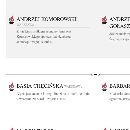
ANDRZEJ KOMOROWSKI
ANDRZE
WARSZAWA
GOŁASZ
Z wielkim smutkiem żegnamy Andrzeja
doktor nauk te
Komorowskiego społecznika, działacza
Żegnaj Przyjaci
samorządowego, członka...
BASIA CHĘCIŃSKA
BARBAR
WARSZAWA
"Życie jest snem, z którego budzi nas śmierć" W dniu
Misiaczku śmie
9 września 2009 roku zmarła Basia...
ogromną stratą 