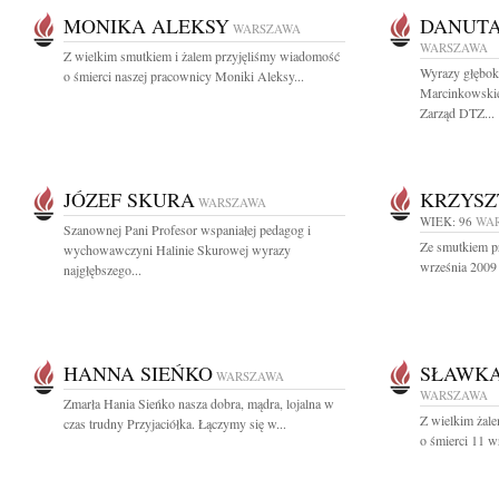
MONIKA ALEKSY
DANUT
WARSZAWA
WARSZAWA
Z wielkim smutkiem i żalem przyjęliśmy wiadomość
Wyrazy głęboki
o śmierci naszej pracownicy Moniki Aleksy...
Marcinkowskie
Zarząd DTZ...
JÓZEF SKURA
KRZYSZ
WARSZAWA
WIEK: 96
WA
Szanownej Pani Profesor wspaniałej pedagog i
Ze smutkiem p
wychowawczyni Halinie Skurowej wyrazy
września 2009 
najgłębszego...
HANNA SIEŃKO
SŁAWKA
WARSZAWA
WARSZAWA
Zmarła Hania Sieńko nasza dobra, mądra, lojalna w
Z wielkim żal
czas trudny Przyjaciółka. Łączymy się w...
o śmierci 11 w