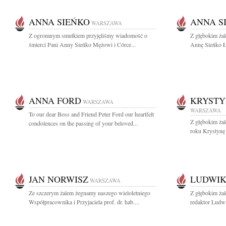
ANNA SIEŃKO
ANNA S
WARSZAWA
Z ogromnym smutkiem przyjęliśmy wiadomość o
Z głębokim ża
śmierci Pani Anny Sieńko Mężowi i Córce...
Annę Sieńko Łą
ANNA FORD
KRYSTY
WARSZAWA
WARSZAWA
To our dear Boss and Friend Peter Ford our heartfelt
Z głębokim ża
condolences on the passing of your beloved...
roku Krystynę
JAN NORWISZ
LUDWIK
WARSZAWA
Ze szczerym żalem żegnamy naszego wieloletniego
Z głębokim ża
Współpracownika i Przyjaciela prof. dr. hab....
redaktor Ludwi