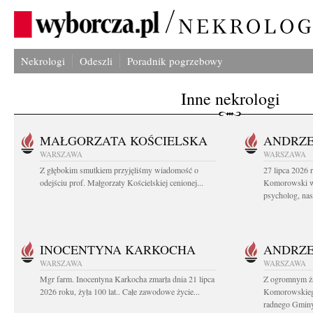
Nekrologi
Odeszli
Poradnik pogrzebowy
Inne nekrologi
MAŁGORZATA KOŚCIELSKA
ANDRZE
WARSZAWA
WARSZAWA
Z głębokim smutkiem przyjęliśmy wiadomość o
27 lipca 2026 
odejściu prof. Małgorzaty Kościelskiej cenionej...
Komorowski ws
psycholog, nasz
INOCENTYNA KARKOCHA
ANDRZE
WARSZAWA
WARSZAWA
Mgr farm. Inocentyna Karkocha zmarła dnia 21 lipca
Z ogromnym ż
2026 roku, żyła 100 lat.. Całe zawodowe życie...
Komorowskiego
radnego Gminy