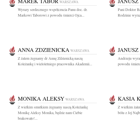
MAREK TABOR
JANUSZ
WARSZAWA
Wyrazy serdecznego współczucia Panu doc. dr.
Pani Doktor Ba
Markowi Taborowi z powodu śmierci Ojca...
Rodzinie wyraz
ANNA ZDZIENICKA
JANUSZ
WARSZAWA
Z żalem żegnamy dr Annę Zdzienicką naszą
Andrzeju wyra
Koleżankę i wieloletniego pracownika Akademii...
powodu śmierci 
MONIKA ALEKSY
KASIA 
WARSZAWA
Z wielkim smutkiem żegnamy naszą Koleżankę
Z wielkim żal
Monikę Aleksy Monika, będzie nam Ciebie
bólu z Jej Najb
brakowało!...