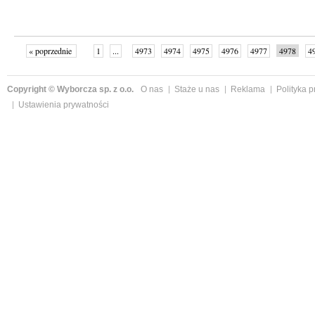
« poprzednie
1
...
4973
4974
4975
4976
4977
4978
4
...
4998
następne »
Copyright © Wyborcza sp. z o.o.
O nas
Staże u nas
Reklama
Polityka 
Ustawienia prywatności