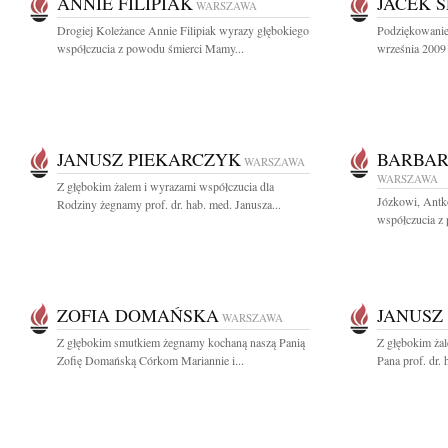
ANNIE FILIPIAK
JACEK 
WARSZAWA
Drogiej Koleżance Annie Filipiak wyrazy głębokiego
Podziękowanie
współczucia z powodu śmierci Mamy...
września 2009 
JANUSZ PIEKARCZYK
BARBAR
WARSZAWA
WARSZAWA
Z głębokim żalem i wyrazami współczucia dla
Józkowi, Antk
Rodziny żegnamy prof. dr. hab. med. Janusza...
współczucia z 
ZOFIA DOMAŃSKA
JANUSZ
WARSZAWA
Z głębokim smutkiem żegnamy kochaną naszą Panią
Z głębokim ża
Zofię Domańską Córkom Mariannie i...
Pana prof. dr. 