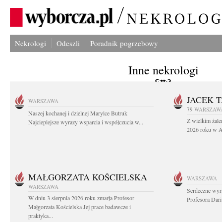
Nekrologi
Odeszli
Poradnik pogrzebowy
Inne nekrologi
JACEK 
WARSZAWA
79
WARSZAW
Naszej kochanej i dzielnej Marylce Butruk
Z wielkim żale
Najcieplejsze wyrazy wsparcia i współczucia w...
2026 roku w Au
MAŁGORZATA KOŚCIELSKA
WARSZAWA
WARSZAWA
Serdeczne wyr
W dniu 3 sierpnia 2026 roku zmarła Profesor
Profesora Dar
Małgorzata Kościelska Jej prace badawcze i
praktyka...