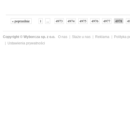
« poprzednie
1
...
4973
4974
4975
4976
4977
4978
4
...
4999
następne »
Copyright © Wyborcza sp. z o.o.
O nas
Staże u nas
Reklama
Polityka 
Ustawienia prywatności