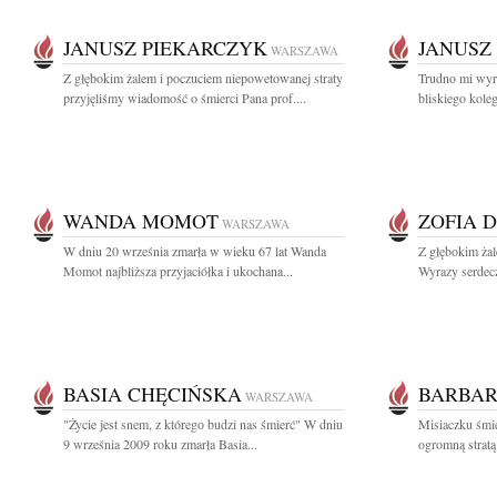
JANUSZ PIEKARCZYK
JANUSZ
WARSZAWA
Z głębokim żalem i poczuciem niepowetowanej straty
Trudno mi wyra
przyjęliśmy wiadomość o śmierci Pana prof....
bliskiego koleg
WANDA MOMOT
ZOFIA 
WARSZAWA
W dniu 20 września zmarła w wieku 67 lat Wanda
Z głębokim ża
Momot najbliższa przyjaciółka i ukochana...
Wyrazy serdecz
BASIA CHĘCIŃSKA
BARBAR
WARSZAWA
"Życie jest snem, z którego budzi nas śmierć" W dniu
Misiaczku śmie
9 września 2009 roku zmarła Basia...
ogromną stratą 