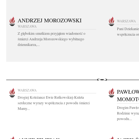
ANDRZEJ MOROZOWSKI
WARSZAWA
WARSZAWA
Pani Dziekanie
Z głębokim smutkiem przyjąłem wiadomość o
współczucia or
śmierci Andrzeja Morozowskiego wybitnego
dziennikarza,...
WARSZAWA
PAWŁOW
Drogiej Koleżance Ewie Rutkowskiej-Kuleta
MOMOT
serdeczne wyrazy współczucia z powodu śmierci
Drogim Pawło
Mamy...
Rodzinie wyra
powodu...