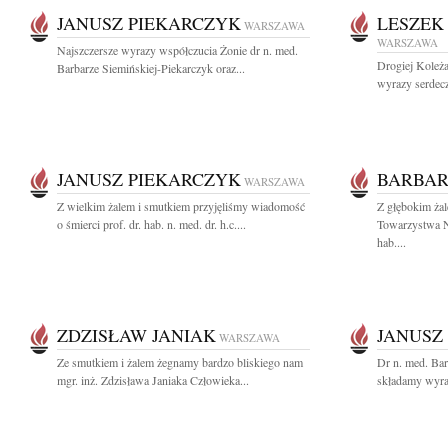
JANUSZ PIEKARCZYK
LESZEK
WARSZAWA
WARSZAWA
Najszczersze wyrazy współczucia Żonie dr n. med.
Drogiej Koleż
Barbarze Siemińskiej-Piekarczyk oraz...
wyrazy serdec
JANUSZ PIEKARCZYK
BARBAR
WARSZAWA
Z wielkim żalem i smutkiem przyjęliśmy wiadomość
Z głębokim ża
o śmierci prof. dr. hab. n. med. dr. h.c....
Towarzystwa N
hab....
ZDZISŁAW JANIAK
JANUSZ
WARSZAWA
Ze smutkiem i żalem żegnamy bardzo bliskiego nam
Dr n. med. Bar
mgr. inż. Zdzisława Janiaka Człowieka...
składamy wyra