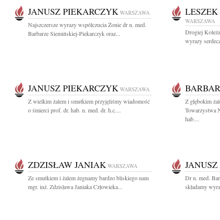
JANUSZ PIEKARCZYK
LESZEK
WARSZAWA
WARSZAWA
Najszczersze wyrazy współczucia Żonie dr n. med.
Drogiej Koleż
Barbarze Siemińskiej-Piekarczyk oraz...
wyrazy serdec
JANUSZ PIEKARCZYK
BARBAR
WARSZAWA
Z wielkim żalem i smutkiem przyjęliśmy wiadomość
Z głębokim ża
o śmierci prof. dr. hab. n. med. dr. h.c....
Towarzystwa N
hab....
ZDZISŁAW JANIAK
JANUSZ
WARSZAWA
Ze smutkiem i żalem żegnamy bardzo bliskiego nam
Dr n. med. Bar
mgr. inż. Zdzisława Janiaka Człowieka...
składamy wyra