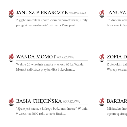
JANUSZ PIEKARCZYK
JANUSZ
WARSZAWA
Z głębokim żalem i poczuciem niepowetowanej straty
Trudno mi wyra
przyjęliśmy wiadomość o śmierci Pana prof....
bliskiego koleg
WANDA MOMOT
ZOFIA 
WARSZAWA
W dniu 20 września zmarła w wieku 67 lat Wanda
Z głębokim ża
Momot najbliższa przyjaciółka i ukochana...
Wyrazy serdecz
BASIA CHĘCIŃSKA
BARBAR
WARSZAWA
"Życie jest snem, z którego budzi nas śmierć" W dniu
Misiaczku śmie
9 września 2009 roku zmarła Basia...
ogromną stratą 