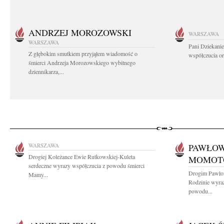
ANDRZEJ MOROZOWSKI
WARSZAWA
WARSZAWA
Pani Dziekanie
Z głębokim smutkiem przyjąłem wiadomość o
współczucia or
śmierci Andrzeja Morozowskiego wybitnego
dziennikarza,...
WARSZAWA
PAWŁOW
Drogiej Koleżance Ewie Rutkowskiej-Kuleta
MOMOT
serdeczne wyrazy współczucia z powodu śmierci
Drogim Pawło
Mamy...
Rodzinie wyra
powodu...