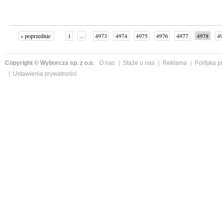
« poprzednie
1
...
4973
4974
4975
4976
4977
4978
4
...
4999
następne »
Copyright © Wyborcza sp. z o.o.
O nas
Staże u nas
Reklama
Polityka 
Ustawienia prywatności