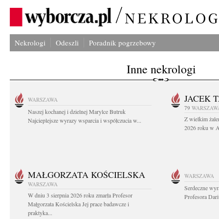
Nekrologi
Odeszli
Poradnik pogrzebowy
Inne nekrologi
JACEK 
WARSZAWA
79
WARSZAW
Naszej kochanej i dzielnej Marylce Butruk
Z wielkim żale
Najcieplejsze wyrazy wsparcia i współczucia w...
2026 roku w Au
MAŁGORZATA KOŚCIELSKA
WARSZAWA
WARSZAWA
Serdeczne wyr
W dniu 3 sierpnia 2026 roku zmarła Profesor
Profesora Dar
Małgorzata Kościelska Jej prace badawcze i
praktyka...