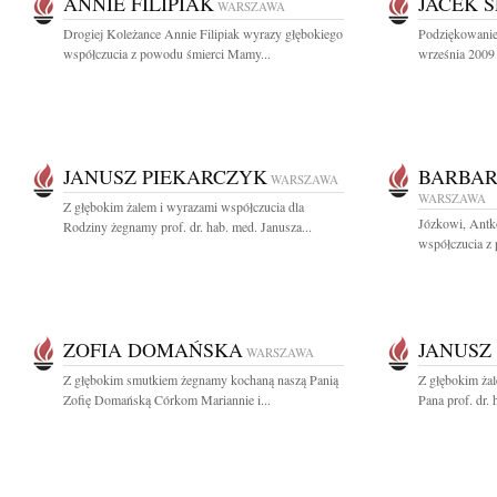
ANNIE FILIPIAK
JACEK 
WARSZAWA
Drogiej Koleżance Annie Filipiak wyrazy głębokiego
Podziękowanie
współczucia z powodu śmierci Mamy...
września 2009 
JANUSZ PIEKARCZYK
BARBAR
WARSZAWA
WARSZAWA
Z głębokim żalem i wyrazami współczucia dla
Józkowi, Antk
Rodziny żegnamy prof. dr. hab. med. Janusza...
współczucia z 
ZOFIA DOMAŃSKA
JANUSZ
WARSZAWA
Z głębokim smutkiem żegnamy kochaną naszą Panią
Z głębokim ża
Zofię Domańską Córkom Mariannie i...
Pana prof. dr. 