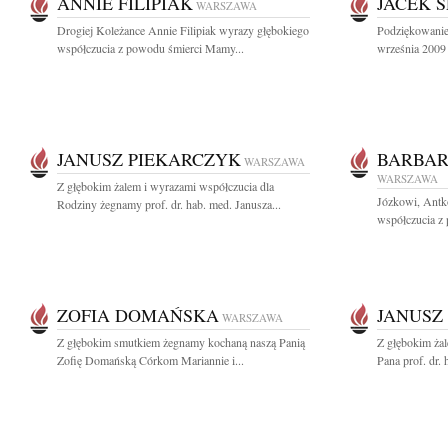
ANNIE FILIPIAK
JACEK 
WARSZAWA
Drogiej Koleżance Annie Filipiak wyrazy głębokiego
Podziękowanie
współczucia z powodu śmierci Mamy...
września 2009 
JANUSZ PIEKARCZYK
BARBAR
WARSZAWA
WARSZAWA
Z głębokim żalem i wyrazami współczucia dla
Józkowi, Antk
Rodziny żegnamy prof. dr. hab. med. Janusza...
współczucia z 
ZOFIA DOMAŃSKA
JANUSZ
WARSZAWA
Z głębokim smutkiem żegnamy kochaną naszą Panią
Z głębokim ża
Zofię Domańską Córkom Mariannie i...
Pana prof. dr. 