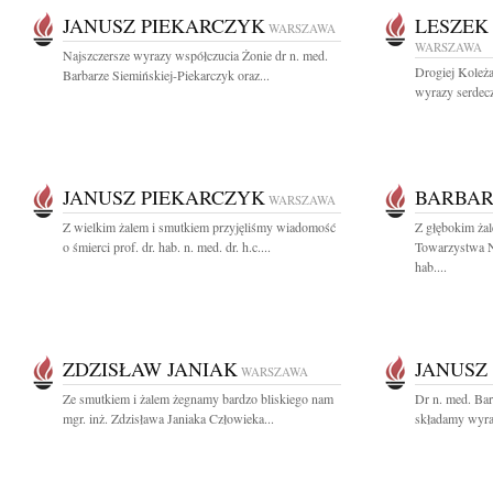
JANUSZ PIEKARCZYK
LESZEK
WARSZAWA
WARSZAWA
Najszczersze wyrazy współczucia Żonie dr n. med.
Drogiej Koleż
Barbarze Siemińskiej-Piekarczyk oraz...
wyrazy serdec
JANUSZ PIEKARCZYK
BARBAR
WARSZAWA
Z wielkim żalem i smutkiem przyjęliśmy wiadomość
Z głębokim ża
o śmierci prof. dr. hab. n. med. dr. h.c....
Towarzystwa N
hab....
ZDZISŁAW JANIAK
JANUSZ
WARSZAWA
Ze smutkiem i żalem żegnamy bardzo bliskiego nam
Dr n. med. Bar
mgr. inż. Zdzisława Janiaka Człowieka...
składamy wyra