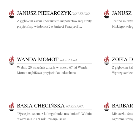
JANUSZ PIEKARCZYK
JANUSZ
WARSZAWA
Z głębokim żalem i poczuciem niepowetowanej straty
Trudno mi wyra
przyjęliśmy wiadomość o śmierci Pana prof....
bliskiego koleg
WANDA MOMOT
ZOFIA 
WARSZAWA
W dniu 20 września zmarła w wieku 67 lat Wanda
Z głębokim ża
Momot najbliższa przyjaciółka i ukochana...
Wyrazy serdecz
BASIA CHĘCIŃSKA
BARBAR
WARSZAWA
"Życie jest snem, z którego budzi nas śmierć" W dniu
Misiaczku śmie
9 września 2009 roku zmarła Basia...
ogromną stratą 