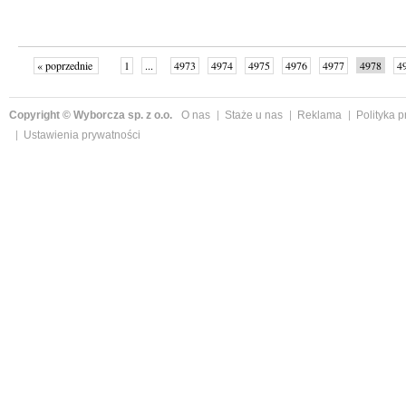
« poprzednie
1
...
4973
4974
4975
4976
4977
4978
4
...
4999
następne »
Copyright © Wyborcza sp. z o.o.
O nas
Staże u nas
Reklama
Polityka 
Ustawienia prywatności