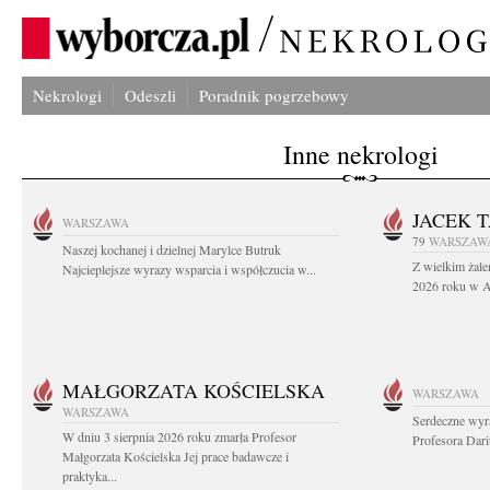
Nekrologi
Odeszli
Poradnik pogrzebowy
Inne nekrologi
JACEK 
WARSZAWA
79
WARSZAW
Naszej kochanej i dzielnej Marylce Butruk
Z wielkim żale
Najcieplejsze wyrazy wsparcia i współczucia w...
2026 roku w Au
MAŁGORZATA KOŚCIELSKA
WARSZAWA
WARSZAWA
Serdeczne wyr
W dniu 3 sierpnia 2026 roku zmarła Profesor
Profesora Dar
Małgorzata Kościelska Jej prace badawcze i
praktyka...