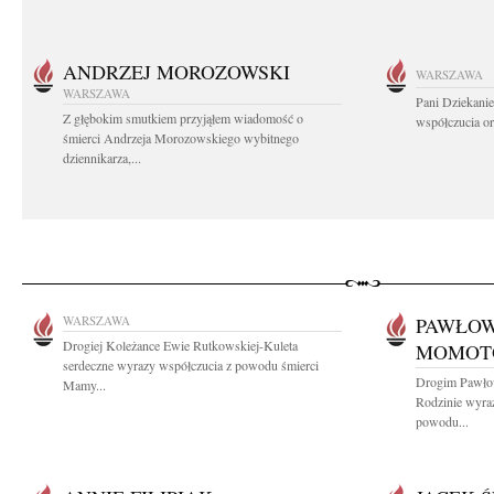
ANDRZEJ MOROZOWSKI
WARSZAWA
WARSZAWA
Pani Dziekanie
Z głębokim smutkiem przyjąłem wiadomość o
współczucia or
śmierci Andrzeja Morozowskiego wybitnego
dziennikarza,...
WARSZAWA
PAWŁOW
Drogiej Koleżance Ewie Rutkowskiej-Kuleta
MOMOT
serdeczne wyrazy współczucia z powodu śmierci
Drogim Pawło
Mamy...
Rodzinie wyra
powodu...