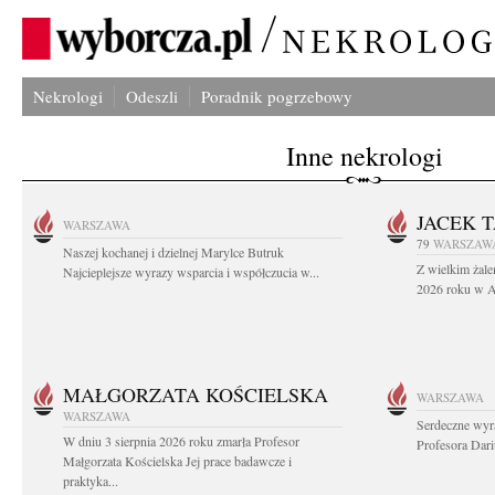
Nekrologi
Odeszli
Poradnik pogrzebowy
Inne nekrologi
JACEK 
WARSZAWA
79
WARSZAW
Naszej kochanej i dzielnej Marylce Butruk
Z wielkim żale
Najcieplejsze wyrazy wsparcia i współczucia w...
2026 roku w Au
MAŁGORZATA KOŚCIELSKA
WARSZAWA
WARSZAWA
Serdeczne wyr
W dniu 3 sierpnia 2026 roku zmarła Profesor
Profesora Dar
Małgorzata Kościelska Jej prace badawcze i
praktyka...