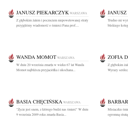
JANUSZ PIEKARCZYK
JANUSZ
WARSZAWA
Z głębokim żalem i poczuciem niepowetowanej straty
Trudno mi wyra
przyjęliśmy wiadomość o śmierci Pana prof....
bliskiego koleg
WANDA MOMOT
ZOFIA 
WARSZAWA
W dniu 20 września zmarła w wieku 67 lat Wanda
Z głębokim ża
Momot najbliższa przyjaciółka i ukochana...
Wyrazy serdecz
BASIA CHĘCIŃSKA
BARBAR
WARSZAWA
"Życie jest snem, z którego budzi nas śmierć" W dniu
Misiaczku śmie
9 września 2009 roku zmarła Basia...
ogromną stratą 