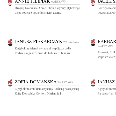
ANNIE FILIPIAK
JACEK 
WARSZAWA
Drogiej Koleżance Annie Filipiak wyrazy głębokiego
Podziękowanie
współczucia z powodu śmierci Mamy...
września 2009 
JANUSZ PIEKARCZYK
BARBAR
WARSZAWA
WARSZAWA
Z głębokim żalem i wyrazami współczucia dla
Józkowi, Antk
Rodziny żegnamy prof. dr. hab. med. Janusza...
współczucia z 
ZOFIA DOMAŃSKA
JANUSZ
WARSZAWA
Z głębokim smutkiem żegnamy kochaną naszą Panią
Z głębokim ża
Zofię Domańską Córkom Mariannie i...
Pana prof. dr. 