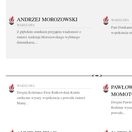
ANDRZEJ MOROZOWSKI
WARSZAWA
WARSZAWA
Pani Dziekanie
Z głębokim smutkiem przyjąłem wiadomość o
współczucia or
śmierci Andrzeja Morozowskiego wybitnego
dziennikarza,...
WARSZAWA
PAWŁOW
Drogiej Koleżance Ewie Rutkowskiej-Kuleta
MOMOT
serdeczne wyrazy współczucia z powodu śmierci
Drogim Pawło
Mamy...
Rodzinie wyra
powodu...