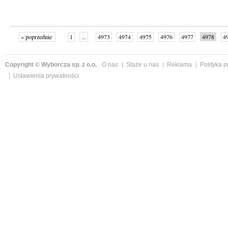
« poprzednie
1
...
4973
4974
4975
4976
4977
4978
4
...
4999
następne »
Copyright © Wyborcza sp. z o.o.
O nas
Staże u nas
Reklama
Polityka 
Ustawienia prywatności