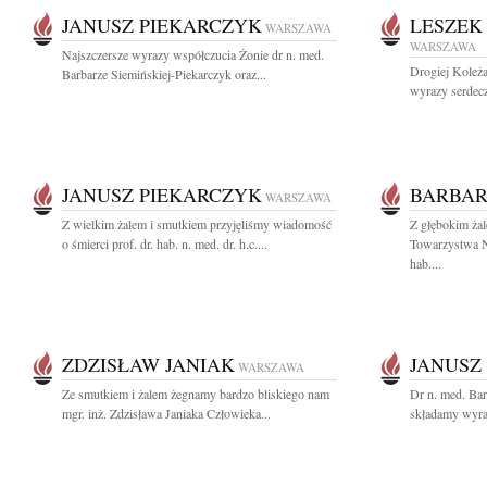
JANUSZ PIEKARCZYK
LESZEK
WARSZAWA
WARSZAWA
Najszczersze wyrazy współczucia Żonie dr n. med.
Drogiej Koleż
Barbarze Siemińskiej-Piekarczyk oraz...
wyrazy serdec
JANUSZ PIEKARCZYK
BARBAR
WARSZAWA
Z wielkim żalem i smutkiem przyjęliśmy wiadomość
Z głębokim ża
o śmierci prof. dr. hab. n. med. dr. h.c....
Towarzystwa N
hab....
ZDZISŁAW JANIAK
JANUSZ
WARSZAWA
Ze smutkiem i żalem żegnamy bardzo bliskiego nam
Dr n. med. Bar
mgr. inż. Zdzisława Janiaka Człowieka...
składamy wyra