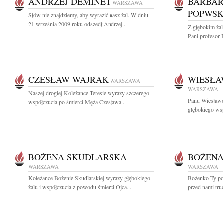
ANDRZEJ DEMINET
BARBAR
WARSZAWA
POPWS
Słów nie znajdziemy, aby wyrazić nasz żal. W dniu
21 września 2009 roku odszedł Andrzej...
Z głębokim ża
Pani profesor 
CZESŁAW WAJRAK
WIESŁA
WARSZAWA
WARSZAWA
Naszej drogiej Koleżance Teresie wyrazy szczerego
Panu Wiesław
współczucia po śmierci Męża Czesława...
głębokiego wsp
BOŻENA SKUDLARSKA
BOŻENA
WARSZAWA
WARSZAWA
Koleżance Bożenie Skudlarskiej wyrazy głębokiego
Bożenko Ty pok
żalu i współczucia z powodu śmierci Ojca...
przed nami trud