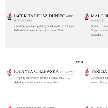
JACEK TADEUSZ DUNIEC
MAŁGOR
WIEK:
79
WARSZAWA
WARSZAWA
Z wielkim żalem przyjęliśmy wiadomość, że 29 lipca
W dniu 3 sierp
2026 roku w Australii zmarł w wieku 79 lat...
Małgorzata Koś
praktyka...
JOLANTA CISZEWSKA
TERESA
WARSZAWA
" Ujął Cię sen żelazny, twardy, nieprzespany..." Z
Z głębokim ża
głębokim żalem i smutkiem przyjęliśmy...
sercom Teresę 