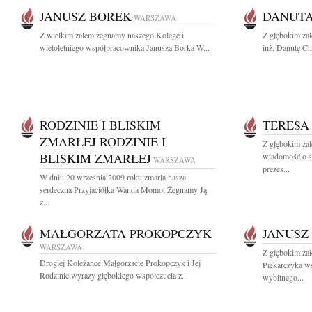
JANUSZ BOREK
DANUTA
WARSZAWA
Z wielkim żalem żegnamy naszego Kolegę i
Z głębokim ża
wieloletniego współpracownika Janusza Borka W...
inż. Danutę Ch
RODZINIE I BLISKIM
TERESA
ZMARŁEJ RODZINIE I
Z głębokim żal
BLISKIM ZMARŁEJ
wiadomość o śm
WARSZAWA
prezes...
W dniu 20 września 2009 roku zmarła nasza
serdeczna Przyjaciółka Wanda Momot Żegnamy Ją
z...
MAŁGORZATA PROKOPCZYK
JANUSZ
WARSZAWA
Z głębokim ża
Drogiej Koleżance Małgorzacie Prokopczyk i Jej
Piekarczyka ws
Rodzinie wyrazy głębokiego współczucia z...
wybitnego...