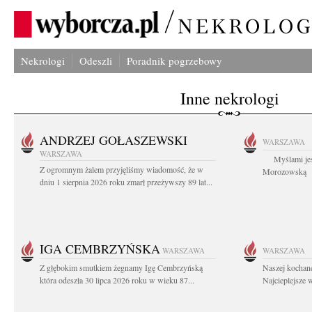
Nekrologi
Odeszli
Poradnik pogrzebowy
Inne nekrologi
ANDRZEJ GOŁASZEWSKI
WARSZAWA
WARSZAWA
Myślami jes
Z ogromnym żalem przyjęliśmy wiadomość, że w
Morozowską Ag
dniu 1 sierpnia 2026 roku zmarł przeżywszy 89 lat...
IGA CEMBRZYŃSKA
WARSZAWA
WARSZAWA
Z głębokim smutkiem żegnamy Igę Cembrzyńską
Naszej kochane
która odeszła 30 lipca 2026 roku w wieku 87...
Najcieplejsze 