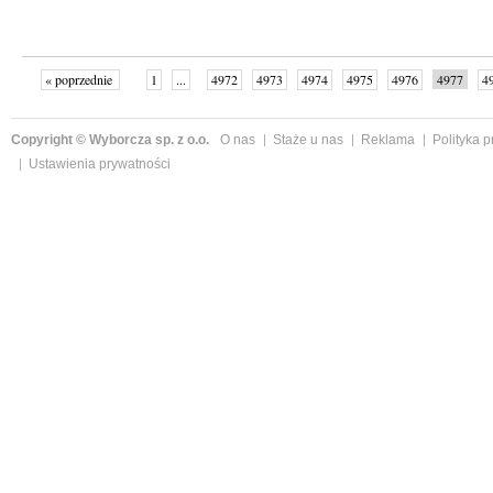
« poprzednie
1
...
4972
4973
4974
4975
4976
4977
4
...
4999
następne »
Copyright © Wyborcza sp. z o.o.
O nas
Staże u nas
Reklama
Polityka 
Ustawienia prywatności