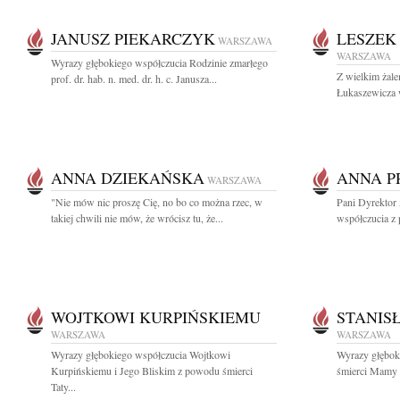
JANUSZ PIEKARCZYK
LESZEK
WARSZAWA
WARSZAWA
Wyrazy głębokiego współczucia Rodzinie zmarłego
Z wielkim żal
prof. dr. hab. n. med. dr. h. c. Janusza...
Łukaszewicza w
ANNA DZIEKAŃSKA
ANNA P
WARSZAWA
"Nie mów nic proszę Cię, no bo co można rzec, w
Pani Dyrektor
takiej chwili nie mów, że wrócisz tu, że...
współczucia z
WOJTKOWI KURPIŃSKIEMU
STANIS
WARSZAWA
WARSZAWA
Wyrazy głębokiego współczucia Wojtkowi
Wyrazy głębok
Kurpińskiemu i Jego Bliskim z powodu śmierci
śmierci Mamy 
Taty...