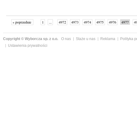
« poprzednie
1
...
4972
4973
4974
4975
4976
4977
4
...
4998
następne »
Copyright © Wyborcza sp. z o.o.
O nas
Staże u nas
Reklama
Polityka 
Ustawienia prywatności