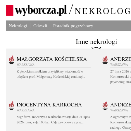
Nekrologi
Odeszli
Poradnik pogrzebowy
Inne nekrologi
MAŁGORZATA KOŚCIELSKA
ANDRZE
WARSZAWA
WARSZAWA
Z głębokim smutkiem przyjęliśmy wiadomość o
27 lipca 2026 
odejściu prof. Małgorzaty Kościelskiej cenionej...
Komorowski ws
psycholog, nasz
INOCENTYNA KARKOCHA
ANDRZE
WARSZAWA
WARSZAWA
Mgr farm. Inocentyna Karkocha zmarła dnia 21 lipca
Z ogromnym ż
2026 roku, żyła 100 lat.. Całe zawodowe życie...
Komorowskiego
radnego Gminy