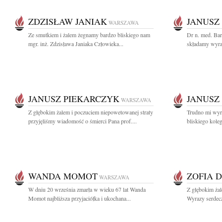
ZDZISŁAW JANIAK
JANUSZ
WARSZAWA
Ze smutkiem i żalem żegnamy bardzo bliskiego nam
Dr n. med. Bar
mgr. inż. Zdzisława Janiaka Człowieka...
składamy wyra
JANUSZ PIEKARCZYK
JANUSZ
WARSZAWA
Z głębokim żalem i poczuciem niepowetowanej straty
Trudno mi wyra
przyjęliśmy wiadomość o śmierci Pana prof....
bliskiego koleg
WANDA MOMOT
ZOFIA 
WARSZAWA
W dniu 20 września zmarła w wieku 67 lat Wanda
Z głębokim ża
Momot najbliższa przyjaciółka i ukochana...
Wyrazy serdecz