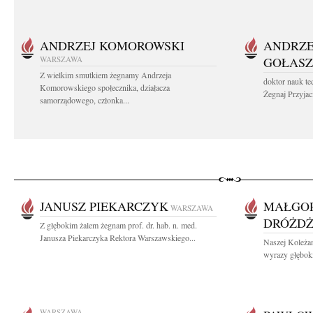
ANDRZEJ KOMOROWSKI
ANDRZE
WARSZAWA
GOŁASZ
Z wielkim smutkiem żegnamy Andrzeja
doktor nauk te
Komorowskiego społecznika, działacza
Żegnaj Przyjaci
samorządowego, członka...
JANUSZ PIEKARCZYK
MAŁGOR
WARSZAWA
DRÓŻD
Z głębokim żalem żegnam prof. dr. hab. n. med.
Janusza Piekarczyka Rektora Warszawskiego...
Naszej Koleża
wyrazy głęboki
WARSZAWA