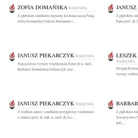
ZOFIA DOMAŃSKA
JANUSZ
WARSZAWA
Z głębokim smutkiem żegnamy kochaną naszą Panią
Z głębokim ża
Zofię Domańską Córkom Mariannie i...
Pana prof. dr. 
JANUSZ PIEKARCZYK
LESZEK
WARSZAWA
WARSZAWA
Najszczersze wyrazy współczucia Żonie dr n. med.
Drogiej Koleż
Barbarze Siemińskiej-Piekarczyk oraz...
wyrazy serdec
JANUSZ PIEKARCZYK
BARBAR
WARSZAWA
Z wielkim żalem i smutkiem przyjęliśmy wiadomość
Z głębokim ża
o śmierci prof. dr. hab. n. med. dr. h.c....
Towarzystwa N
hab....