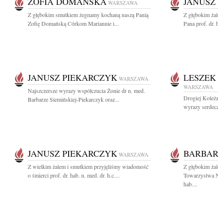
ZOFIA DOMAŃSKA
JANUSZ
WARSZAWA
Z głębokim smutkiem żegnamy kochaną naszą Panią
Z głębokim ża
Zofię Domańską Córkom Mariannie i...
Pana prof. dr. 
JANUSZ PIEKARCZYK
LESZEK
WARSZAWA
WARSZAWA
Najszczersze wyrazy współczucia Żonie dr n. med.
Drogiej Koleż
Barbarze Siemińskiej-Piekarczyk oraz...
wyrazy serdec
JANUSZ PIEKARCZYK
BARBAR
WARSZAWA
Z wielkim żalem i smutkiem przyjęliśmy wiadomość
Z głębokim ża
o śmierci prof. dr. hab. n. med. dr. h.c....
Towarzystwa N
hab....