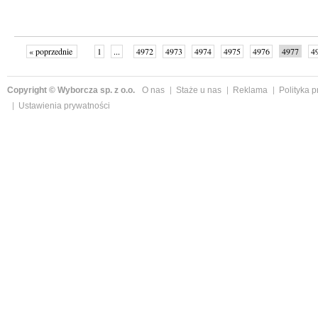
« poprzednie
1
...
4972
4973
4974
4975
4976
4977
4
...
4998
następne »
Copyright © Wyborcza sp. z o.o.
O nas
Staże u nas
Reklama
Polityka 
Ustawienia prywatności