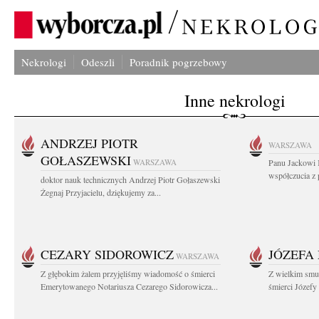
Nekrologi
Odeszli
Poradnik pogrzebowy
Inne nekrologi
ANDRZEJ PIOTR
WARSZAWA
GOŁASZEWSKI
WARSZAWA
Panu Jackowi 
współczucia z 
doktor nauk technicznych Andrzej Piotr Gołaszewski
Żegnaj Przyjacielu, dziękujemy za...
CEZARY SIDOROWICZ
JÓZEFA
WARSZAWA
Z głębokim żalem przyjęliśmy wiadomość o śmierci
Z wielkim smu
Emerytowanego Notariusza Cezarego Sidorowicza...
śmierci Józefy