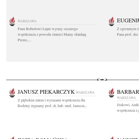
EUGENI
WARSZAWA
Panu Robertowi Lupie wyrazy szczerego
Z ogromnym ża
współczucia z powodu śmierci Mamy składają
Pana prof. dra
Prezes,...
JANUSZ PIEKARCZYK
BARBAR
WARSZAWA
WARSZAWA
Z głębokim żalem i wyrazami współczucia dla
Józkowi, Antk
Rodziny żegnamy prof. dr. hab. med. Janusza...
współczucia z 