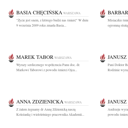
BASIA CHĘCIŃSKA
BARBAR
WARSZAWA
"Życie jest snem, z którego budzi nas śmierć" W dniu
Misiaczku śmie
9 września 2009 roku zmarła Basia...
ogromną stratą 
MAREK TABOR
JANUSZ
WARSZAWA
Wyrazy serdecznego współczucia Panu doc. dr.
Pani Doktor Ba
Markowi Taborowi z powodu śmierci Ojca...
Rodzinie wyraz
ANNA ZDZIENICKA
JANUSZ
WARSZAWA
Z żalem żegnamy dr Annę Zdzienicką naszą
Andrzeju wyra
Koleżankę i wieloletniego pracownika Akademii...
powodu śmierci 