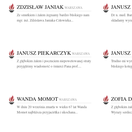
ZDZISŁAW JANIAK
JANUSZ
WARSZAWA
Ze smutkiem i żalem żegnamy bardzo bliskiego nam
Dr n. med. Bar
mgr. inż. Zdzisława Janiaka Człowieka...
składamy wyra
JANUSZ PIEKARCZYK
JANUSZ
WARSZAWA
Z głębokim żalem i poczuciem niepowetowanej straty
Trudno mi wyra
przyjęliśmy wiadomość o śmierci Pana prof....
bliskiego koleg
WANDA MOMOT
ZOFIA 
WARSZAWA
W dniu 20 września zmarła w wieku 67 lat Wanda
Z głębokim ża
Momot najbliższa przyjaciółka i ukochana...
Wyrazy serdecz