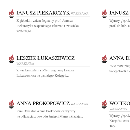
JANUSZ PIEKARCZYK
JANUSZ
WARSZAWA
Z głębokim żalem żegnamy prof. Janusza
Wyrazy głębok
Piekarczyka wspaniałego lekarza i Człowieka,
prof. dr. hab. n
wybitnego...
LESZEK ŁUKASZEWICZ
ANNA D
WARSZAWA
"Nie mów nic p
Z wielkim żalem i bólem żegnamy Leszka
takiej chwili n
Łukaszewicza wspaniałego Kolegę i...
ANNA PROKOPOWICZ
WOJTKO
WARSZAWA
WARSZAWA
Pani Dyrektor Annie Prokopowicz wyrazy
Wyrazy głębok
współczucia z powodu śmierci Mamy składają...
Kurpińskiemu 
Taty...