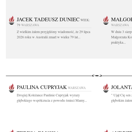
JACEK TADEUSZ DUNIEC
MAŁGOR
WIEK:
79
WARSZAWA
WARSZAWA
Z wielkim żalem przyjęliśmy wiadomość, że 29 lipca
W dniu 3 sierp
2026 roku w Australii zmarł w wieku 79 lat...
Małgorzata Koś
praktyka...
PAULINA CUPRYJAK
JOLANT
WARSZAWA
Drogiej Koleżance Paulinie Cupryjak wyrazy
" Ujął Cię sen 
głębokiego współczucia z powodu śmieci Mamy...
głębokim żalem