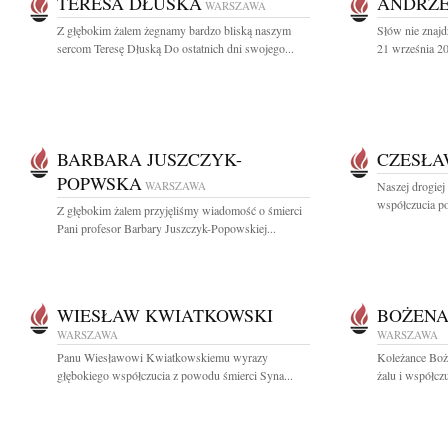
TERESA DŁUSKA
ANDRZE
WARSZAWA
Z głębokim żalem żegnamy bardzo bliską naszym
Słów nie znajd
sercom Teresę Dłuską Do ostatnich dni swojego...
21 września 20
BARBARA JUSZCZYK-
CZESŁA
POPWSKA
WARSZAWA
Naszej drogiej
współczucia po
Z głębokim żalem przyjęliśmy wiadomość o śmierci
Pani profesor Barbary Juszczyk-Popowskiej...
WIESŁAW KWIATKOWSKI
BOŻENA
WARSZAWA
WARSZAWA
Panu Wiesławowi Kwiatkowskiemu wyrazy
Koleżance Boż
głębokiego współczucia z powodu śmierci Syna...
żalu i współcz