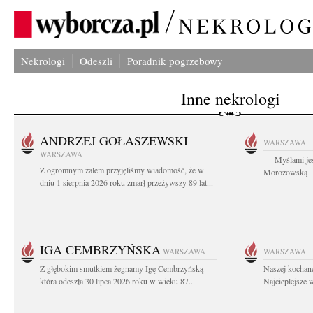
Nekrologi
Odeszli
Poradnik pogrzebowy
Inne nekrologi
ANDRZEJ GOŁASZEWSKI
WARSZAWA
WARSZAWA
Myślami jes
Z ogromnym żalem przyjęliśmy wiadomość, że w
Morozowską Ag
dniu 1 sierpnia 2026 roku zmarł przeżywszy 89 lat...
IGA CEMBRZYŃSKA
WARSZAWA
WARSZAWA
Z głębokim smutkiem żegnamy Igę Cembrzyńską
Naszej kochane
która odeszła 30 lipca 2026 roku w wieku 87...
Najcieplejsze 