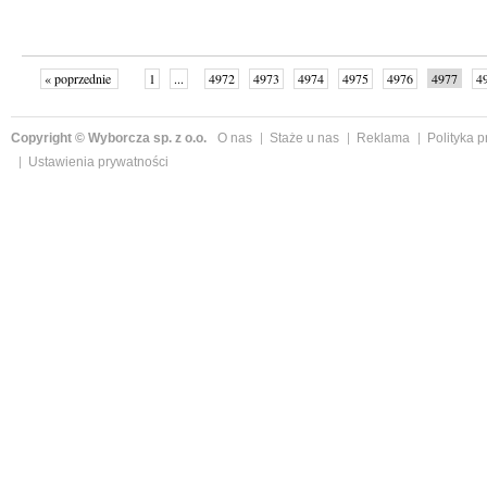
« poprzednie
1
...
4972
4973
4974
4975
4976
4977
4
...
4999
następne »
Copyright © Wyborcza sp. z o.o.
O nas
Staże u nas
Reklama
Polityka 
Ustawienia prywatności