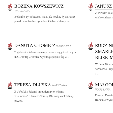
BOŻENA KOWSZEWICZ
JANUSZ
WARSZAWA
Z wielkim żal
Bożenko Ty pokazałaś nam, jak kochać życie, teraz
wieloletniego
przed nami trudne życie bez Ciebie Katarzyna i...
DANUTA CHOMICZ
RODZINI
WARSZAWA
ZMARŁEJ
Z głębokim żalem żegnamy naszą drogą Szefową dr
BLISKI
inż. Danutę Chomicz wybitną specjalistkę w...
W dniu 20 wrz
serdeczna Prz
z...
TERESA DŁUSKA
MAŁGOR
WARSZAWA
WARSZAWA
Z głębokim żalem i smutkiem przyjęliśmy
Drogiej Koleża
wiadomość o śmierci Teresy Dłuskiej wieloletniej
Rodzinie wyraz
prezes...