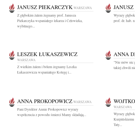
JANUSZ PIEKARCZYK
JANUSZ
WARSZAWA
Z głębokim żalem żegnamy prof. Janusza
Wyrazy głębok
Piekarczyka wspaniałego lekarza i Człowieka,
prof. dr. hab. n
wybitnego...
LESZEK ŁUKASZEWICZ
ANNA D
WARSZAWA
"Nie mów nic p
Z wielkim żalem i bólem żegnamy Leszka
takiej chwili n
Łukaszewicza wspaniałego Kolegę i...
ANNA PROKOPOWICZ
WOJTKO
WARSZAWA
WARSZAWA
Pani Dyrektor Annie Prokopowicz wyrazy
Wyrazy głębok
współczucia z powodu śmierci Mamy składają...
Kurpińskiemu 
Taty...