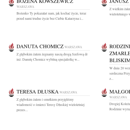
BOŻENA KOWSZEWICZ
JANUSZ
WARSZAWA
Z wielkim żal
Bożenko Ty pokazałaś nam, jak kochać życie, teraz
wieloletniego
przed nami trudne życie bez Ciebie Katarzyna i...
DANUTA CHOMICZ
RODZINI
WARSZAWA
ZMARŁEJ
Z głębokim żalem żegnamy naszą drogą Szefową dr
BLISKI
inż. Danutę Chomicz wybitną specjalistkę w...
W dniu 20 wrz
serdeczna Prz
z...
TERESA DŁUSKA
MAŁGOR
WARSZAWA
WARSZAWA
Z głębokim żalem i smutkiem przyjęliśmy
Drogiej Koleża
wiadomość o śmierci Teresy Dłuskiej wieloletniej
Rodzinie wyraz
prezes...