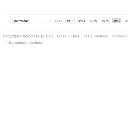
« poprzednie
1
...
4972
4973
4974
4975
4976
4977
4
...
4999
następne »
Copyright © Wyborcza sp. z o.o.
O nas
Staże u nas
Reklama
Polityka 
Ustawienia prywatności