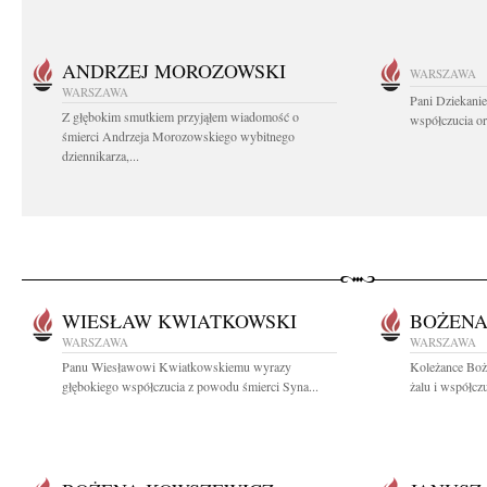
ANDRZEJ MOROZOWSKI
WARSZAWA
WARSZAWA
Pani Dziekanie
Z głębokim smutkiem przyjąłem wiadomość o
współczucia or
śmierci Andrzeja Morozowskiego wybitnego
dziennikarza,...
WIESŁAW KWIATKOWSKI
BOŻENA
WARSZAWA
WARSZAWA
Panu Wiesławowi Kwiatkowskiemu wyrazy
Koleżance Boż
głębokiego współczucia z powodu śmierci Syna...
żalu i współcz