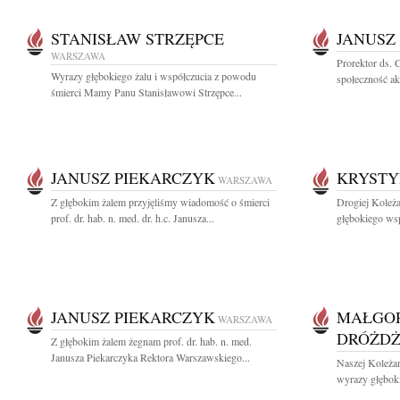
STANISŁAW STRZĘPCE
JANUSZ
WARSZAWA
Prorektor ds. 
Wyrazy głębokiego żalu i współczucia z powodu
społeczność a
śmierci Mamy Panu Stanisławowi Strzępce...
JANUSZ PIEKARCZYK
KRYSTY
WARSZAWA
Z głębokim żalem przyjęliśmy wiadomość o śmierci
Drogiej Koleż
prof. dr. hab. n. med. dr. h.c. Janusza...
głębokiego wsp
JANUSZ PIEKARCZYK
MAŁGOR
WARSZAWA
DRÓŻD
Z głębokim żalem żegnam prof. dr. hab. n. med.
Janusza Piekarczyka Rektora Warszawskiego...
Naszej Koleża
wyrazy głęboki