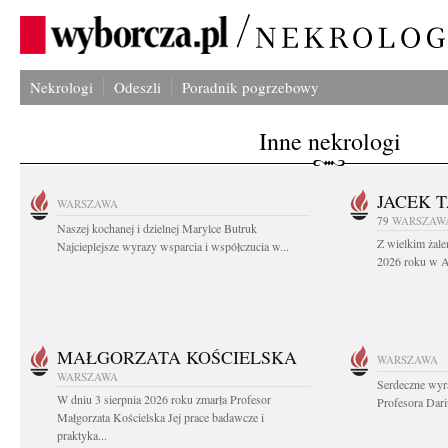
Nekrologi
Odeszli
Poradnik pogrzebowy
Inne nekrologi
JACEK 
WARSZAWA
79
WARSZAW
Naszej kochanej i dzielnej Marylce Butruk
Z wielkim żale
Najcieplejsze wyrazy wsparcia i współczucia w...
2026 roku w Au
MAŁGORZATA KOŚCIELSKA
WARSZAWA
WARSZAWA
Serdeczne wyr
W dniu 3 sierpnia 2026 roku zmarła Profesor
Profesora Dar
Małgorzata Kościelska Jej prace badawcze i
praktyka...