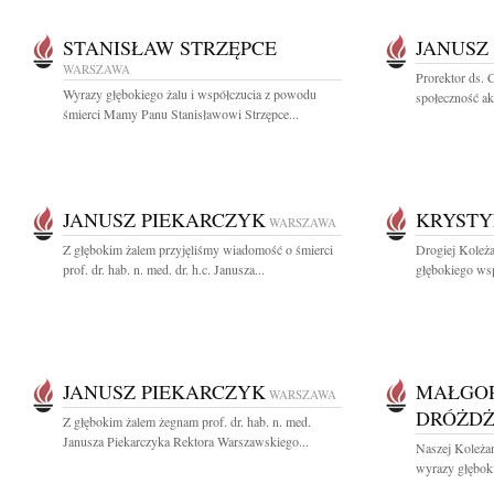
STANISŁAW STRZĘPCE
JANUSZ
WARSZAWA
Prorektor ds. 
Wyrazy głębokiego żalu i współczucia z powodu
społeczność a
śmierci Mamy Panu Stanisławowi Strzępce...
JANUSZ PIEKARCZYK
KRYSTY
WARSZAWA
Z głębokim żalem przyjęliśmy wiadomość o śmierci
Drogiej Koleż
prof. dr. hab. n. med. dr. h.c. Janusza...
głębokiego wsp
JANUSZ PIEKARCZYK
MAŁGOR
WARSZAWA
DRÓŻD
Z głębokim żalem żegnam prof. dr. hab. n. med.
Janusza Piekarczyka Rektora Warszawskiego...
Naszej Koleża
wyrazy głęboki