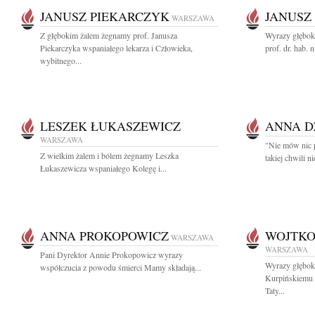
JANUSZ PIEKARCZYK
JANUSZ
WARSZAWA
Z głębokim żalem żegnamy prof. Janusza
Wyrazy głębok
Piekarczyka wspaniałego lekarza i Człowieka,
prof. dr. hab. n
wybitnego...
LESZEK ŁUKASZEWICZ
ANNA D
WARSZAWA
"Nie mów nic p
Z wielkim żalem i bólem żegnamy Leszka
takiej chwili n
Łukaszewicza wspaniałego Kolegę i...
ANNA PROKOPOWICZ
WOJTKO
WARSZAWA
WARSZAWA
Pani Dyrektor Annie Prokopowicz wyrazy
Wyrazy głębok
współczucia z powodu śmierci Mamy składają...
Kurpińskiemu 
Taty...