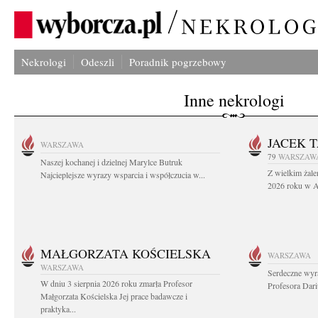
Nekrologi
Odeszli
Poradnik pogrzebowy
Inne nekrologi
JACEK 
WARSZAWA
79
WARSZAW
Naszej kochanej i dzielnej Marylce Butruk
Z wielkim żale
Najcieplejsze wyrazy wsparcia i współczucia w...
2026 roku w Au
MAŁGORZATA KOŚCIELSKA
WARSZAWA
WARSZAWA
Serdeczne wyr
W dniu 3 sierpnia 2026 roku zmarła Profesor
Profesora Dar
Małgorzata Kościelska Jej prace badawcze i
praktyka...