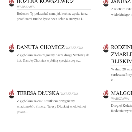
BOŻENA KOWSZEWICZ
JANUSZ
WARSZAWA
Z wielkim żal
Bożenko Ty pokazałaś nam, jak kochać życie, teraz
wieloletniego
przed nami trudne życie bez Ciebie Katarzyna i...
DANUTA CHOMICZ
RODZINI
WARSZAWA
ZMARŁEJ
Z głębokim żalem żegnamy naszą drogą Szefową dr
BLISKI
inż. Danutę Chomicz wybitną specjalistkę w...
W dniu 20 wrz
serdeczna Prz
z...
TERESA DŁUSKA
MAŁGOR
WARSZAWA
WARSZAWA
Z głębokim żalem i smutkiem przyjęliśmy
Drogiej Koleża
wiadomość o śmierci Teresy Dłuskiej wieloletniej
Rodzinie wyraz
prezes...