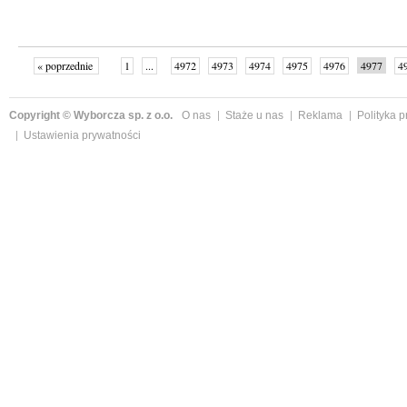
« poprzednie
1
...
4972
4973
4974
4975
4976
4977
4
...
4999
następne »
Copyright © Wyborcza sp. z o.o.
O nas
Staże u nas
Reklama
Polityka 
Ustawienia prywatności