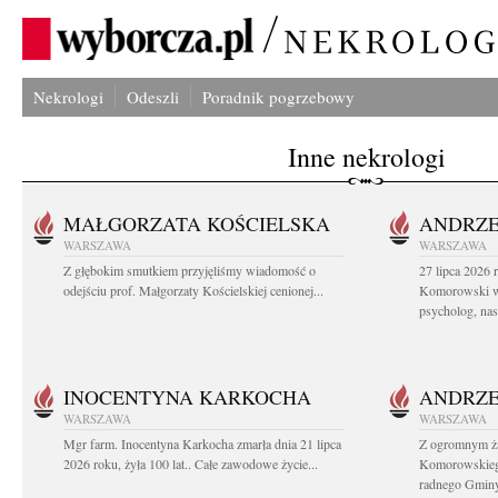
Nekrologi
Odeszli
Poradnik pogrzebowy
Inne nekrologi
MAŁGORZATA KOŚCIELSKA
ANDRZE
WARSZAWA
WARSZAWA
Z głębokim smutkiem przyjęliśmy wiadomość o
27 lipca 2026 
odejściu prof. Małgorzaty Kościelskiej cenionej...
Komorowski ws
psycholog, nasz
INOCENTYNA KARKOCHA
ANDRZE
WARSZAWA
WARSZAWA
Mgr farm. Inocentyna Karkocha zmarła dnia 21 lipca
Z ogromnym ż
2026 roku, żyła 100 lat.. Całe zawodowe życie...
Komorowskiego
radnego Gminy