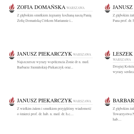
ZOFIA DOMAŃSKA
JANUSZ
WARSZAWA
Z głębokim smutkiem żegnamy kochaną naszą Panią
Z głębokim ża
Zofię Domańską Córkom Mariannie i...
Pana prof. dr. 
JANUSZ PIEKARCZYK
LESZEK
WARSZAWA
WARSZAWA
Najszczersze wyrazy współczucia Żonie dr n. med.
Drogiej Koleż
Barbarze Siemińskiej-Piekarczyk oraz...
wyrazy serdec
JANUSZ PIEKARCZYK
BARBAR
WARSZAWA
Z wielkim żalem i smutkiem przyjęliśmy wiadomość
Z głębokim ża
o śmierci prof. dr. hab. n. med. dr. h.c....
Towarzystwa N
hab....