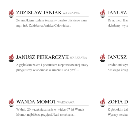
ZDZISŁAW JANIAK
JANUSZ
WARSZAWA
Ze smutkiem i żalem żegnamy bardzo bliskiego nam
Dr n. med. Bar
mgr. inż. Zdzisława Janiaka Człowieka...
składamy wyra
JANUSZ PIEKARCZYK
JANUSZ
WARSZAWA
Z głębokim żalem i poczuciem niepowetowanej straty
Trudno mi wyra
przyjęliśmy wiadomość o śmierci Pana prof....
bliskiego koleg
WANDA MOMOT
ZOFIA 
WARSZAWA
W dniu 20 września zmarła w wieku 67 lat Wanda
Z głębokim ża
Momot najbliższa przyjaciółka i ukochana...
Wyrazy serdecz