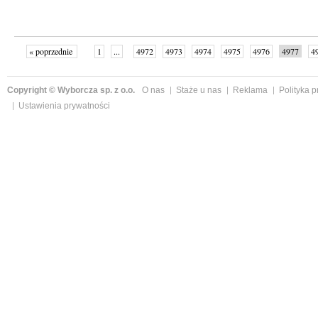
« poprzednie
1
...
4972
4973
4974
4975
4976
4977
4
...
4998
następne »
Copyright © Wyborcza sp. z o.o.
O nas
Staże u nas
Reklama
Polityka 
Ustawienia prywatności