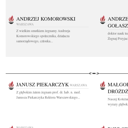
ANDRZEJ KOMOROWSKI
ANDRZE
WARSZAWA
GOŁASZ
Z wielkim smutkiem żegnamy Andrzeja
doktor nauk te
Komorowskiego społecznika, działacza
Żegnaj Przyjaci
samorządowego, członka...
JANUSZ PIEKARCZYK
MAŁGOR
WARSZAWA
DRÓŻD
Z głębokim żalem żegnam prof. dr. hab. n. med.
Janusza Piekarczyka Rektora Warszawskiego...
Naszej Koleża
wyrazy głęboki
WARSZAWA