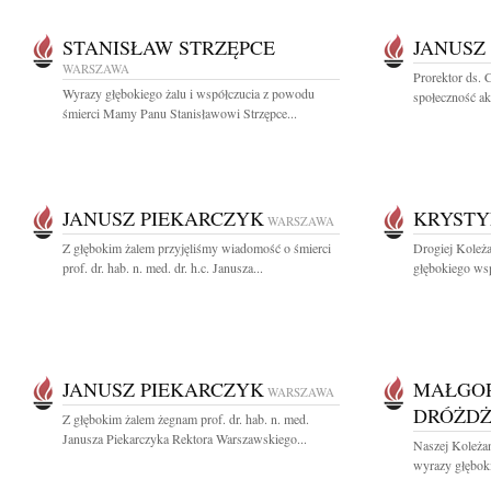
STANISŁAW STRZĘPCE
JANUSZ
WARSZAWA
Prorektor ds. 
Wyrazy głębokiego żalu i współczucia z powodu
społeczność a
śmierci Mamy Panu Stanisławowi Strzępce...
JANUSZ PIEKARCZYK
KRYSTY
WARSZAWA
Z głębokim żalem przyjęliśmy wiadomość o śmierci
Drogiej Koleż
prof. dr. hab. n. med. dr. h.c. Janusza...
głębokiego wsp
JANUSZ PIEKARCZYK
MAŁGOR
WARSZAWA
DRÓŻD
Z głębokim żalem żegnam prof. dr. hab. n. med.
Janusza Piekarczyka Rektora Warszawskiego...
Naszej Koleża
wyrazy głęboki