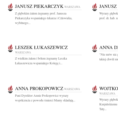
JANUSZ PIEKARCZYK
JANUSZ
WARSZAWA
Z głębokim żalem żegnamy prof. Janusza
Wyrazy głębok
Piekarczyka wspaniałego lekarza i Człowieka,
prof. dr. hab. n
wybitnego...
LESZEK ŁUKASZEWICZ
ANNA D
WARSZAWA
"Nie mów nic p
Z wielkim żalem i bólem żegnamy Leszka
takiej chwili n
Łukaszewicza wspaniałego Kolegę i...
ANNA PROKOPOWICZ
WOJTKO
WARSZAWA
WARSZAWA
Pani Dyrektor Annie Prokopowicz wyrazy
Wyrazy głębok
współczucia z powodu śmierci Mamy składają...
Kurpińskiemu 
Taty...