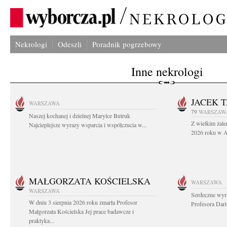
Nekrologi
Odeszli
Poradnik pogrzebowy
Inne nekrologi
JACEK 
WARSZAWA
79
WARSZAW
Naszej kochanej i dzielnej Marylce Butruk
Z wielkim żale
Najcieplejsze wyrazy wsparcia i współczucia w...
2026 roku w Au
MAŁGORZATA KOŚCIELSKA
WARSZAWA
WARSZAWA
Serdeczne wyr
W dniu 3 sierpnia 2026 roku zmarła Profesor
Profesora Dar
Małgorzata Kościelska Jej prace badawcze i
praktyka...