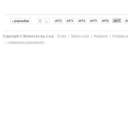
« poprzednie
1
...
4972
4973
4974
4975
4976
4977
4
...
4999
następne »
Copyright © Wyborcza sp. z o.o.
O nas
Staże u nas
Reklama
Polityka 
Ustawienia prywatności