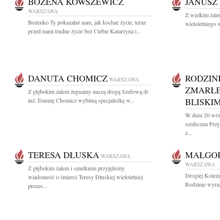
BOŻENA KOWSZEWICZ
JANUSZ
WARSZAWA
Z wielkim żal
Bożenko Ty pokazałaś nam, jak kochać życie, teraz
wieloletniego
przed nami trudne życie bez Ciebie Katarzyna i...
DANUTA CHOMICZ
RODZINI
WARSZAWA
ZMARŁEJ
Z głębokim żalem żegnamy naszą drogą Szefową dr
BLISKI
inż. Danutę Chomicz wybitną specjalistkę w...
W dniu 20 wrz
serdeczna Prz
z...
TERESA DŁUSKA
MAŁGOR
WARSZAWA
WARSZAWA
Z głębokim żalem i smutkiem przyjęliśmy
Drogiej Koleża
wiadomość o śmierci Teresy Dłuskiej wieloletniej
Rodzinie wyraz
prezes...