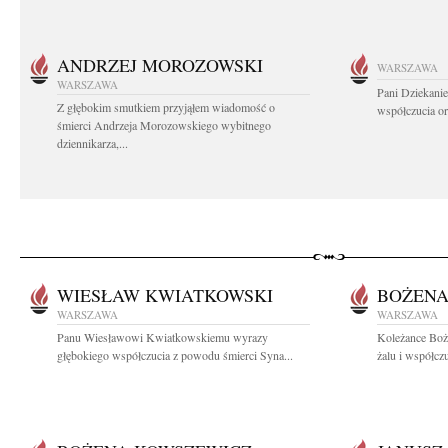
ANDRZEJ MOROZOWSKI
WARSZAWA
WARSZAWA
Pani Dziekanie
Z głębokim smutkiem przyjąłem wiadomość o
współczucia or
śmierci Andrzeja Morozowskiego wybitnego
dziennikarza,...
WIESŁAW KWIATKOWSKI
BOŻENA
WARSZAWA
WARSZAWA
Panu Wiesławowi Kwiatkowskiemu wyrazy
Koleżance Boż
głębokiego współczucia z powodu śmierci Syna...
żalu i współcz