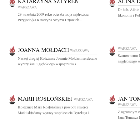
KATARZYNA SZTYREN
ALINA 
WARSZAWA
Dr hab. Alini
29 września 2009 roku odeszła moja najdroższa
Ekonomii i Po
Przyjaciółka Katarzyna Sztyren Człowiek...
JOANNA MOŁDACH
WARSZAWA
WARSZAWA
Szanownemu P
Naszej drogiej Koleżance Joannie Mołdach serdeczne
najgłębszego w
wyrazy żalu i głębokiego współczucia z...
MARII ROSŁOŃSKIEJ
JAN TO
WARSZAWA
WARSZAWA
Koleżance Marii Rosłońskiej z powodu śmierci
Z ogromnym ża
Matki składamy wyrazy współczucia Dyrekcja i...
Jana Tomasza D