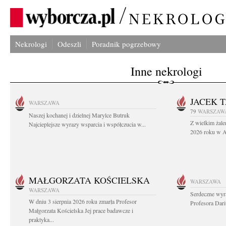
Nekrologi
Odeszli
Poradnik pogrzebowy
Inne nekrologi
JACEK 
WARSZAWA
79
WARSZAW
Naszej kochanej i dzielnej Marylce Butruk
Z wielkim żale
Najcieplejsze wyrazy wsparcia i współczucia w...
2026 roku w Au
MAŁGORZATA KOŚCIELSKA
WARSZAWA
WARSZAWA
Serdeczne wyr
W dniu 3 sierpnia 2026 roku zmarła Profesor
Profesora Dar
Małgorzata Kościelska Jej prace badawcze i
praktyka...