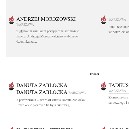
ANDRZEJ MOROZOWSKI
WARSZAWA
WARSZAWA
Pani Dziekanie
Z głębokim smutkiem przyjąłem wiadomość o
współczucia or
śmierci Andrzeja Morozowskiego wybitnego
dziennikarza,...
DANUTA ZABŁOCKA
TADEUS
DANUTA ZABŁOCKA
WARSZAWA
WARSZAWA
Z ogromnym s
3 października 2009 roku zmarła Danuta Zabłocka
serdecznego i w
Przez wiele pięknych lat była cudowną,...