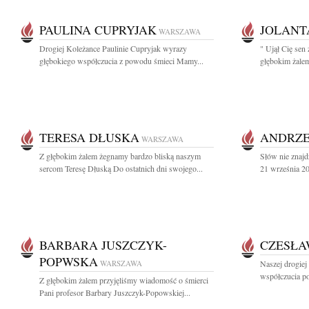
PAULINA CUPRYJAK
JOLANT
WARSZAWA
Drogiej Koleżance Paulinie Cupryjak wyrazy
" Ujął Cię sen 
głębokiego współczucia z powodu śmieci Mamy...
głębokim żalem
TERESA DŁUSKA
ANDRZE
WARSZAWA
Z głębokim żalem żegnamy bardzo bliską naszym
Słów nie znajd
sercom Teresę Dłuską Do ostatnich dni swojego...
21 września 20
BARBARA JUSZCZYK-
CZESŁA
POPWSKA
WARSZAWA
Naszej drogiej
współczucia po
Z głębokim żalem przyjęliśmy wiadomość o śmierci
Pani profesor Barbary Juszczyk-Popowskiej...