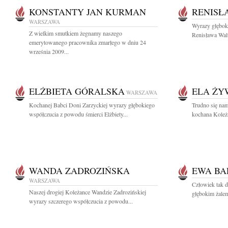
KONSTANTY JAN KURMAN
RENISŁ
WARSZAWA
Wyrazy głębok
Z wielkim smutkiem żegnamy naszego
Renisława Walt
emerytowanego pracownika zmarłego w dniu 24
września 2009...
ELŻBIETA GÓRALSKA
ELA ŻY
WARSZAWA
Kochanej Babci Doni Zarzyckiej wyrazy głębokiego
Trudno się nam
współczucia z powodu śmierci Elżbiety...
kochana Koleż
WANDA ZADROZIŃSKA
EWA BA
WARSZAWA
Człowiek tak d
Naszej drogiej Koleżance Wandzie Zadrozińskiej
głębokim żale
wyrazy szczerego współczucia z powodu...