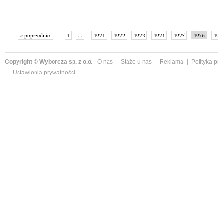
« poprzednie
1
...
4971
4972
4973
4974
4975
4976
4
...
4999
następne »
Copyright © Wyborcza sp. z o.o.
O nas
Staże u nas
Reklama
Polityka 
Ustawienia prywatności