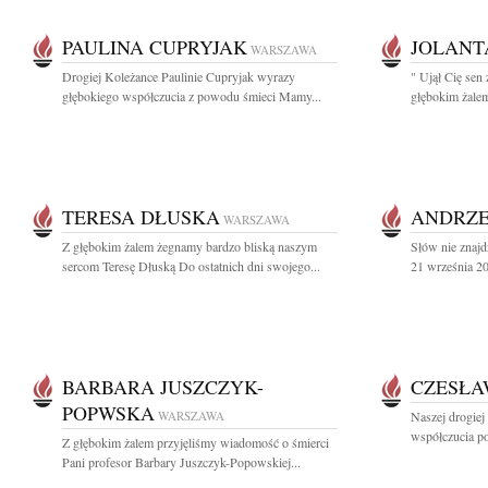
PAULINA CUPRYJAK
JOLANT
WARSZAWA
Drogiej Koleżance Paulinie Cupryjak wyrazy
" Ujął Cię sen 
głębokiego współczucia z powodu śmieci Mamy...
głębokim żalem
TERESA DŁUSKA
ANDRZE
WARSZAWA
Z głębokim żalem żegnamy bardzo bliską naszym
Słów nie znajd
sercom Teresę Dłuską Do ostatnich dni swojego...
21 września 20
BARBARA JUSZCZYK-
CZESŁA
POPWSKA
WARSZAWA
Naszej drogiej
współczucia po
Z głębokim żalem przyjęliśmy wiadomość o śmierci
Pani profesor Barbary Juszczyk-Popowskiej...