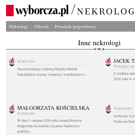
Nekrologi
Odeszli
Poradnik pogrzebowy
Inne nekrologi
JACEK 
WARSZAWA
79
WARSZAW
Naszej kochanej i dzielnej Marylce Butruk
Z wielkim żale
Najcieplejsze wyrazy wsparcia i współczucia w...
2026 roku w Au
MAŁGORZATA KOŚCIELSKA
WARSZAWA
WARSZAWA
Serdeczne wyr
W dniu 3 sierpnia 2026 roku zmarła Profesor
Profesora Dar
Małgorzata Kościelska Jej prace badawcze i
praktyka...