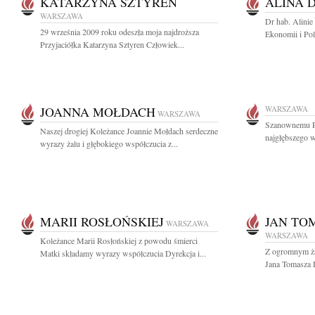
KATARZYNA SZTYREN
ALINA 
WARSZAWA
Dr hab. Alini
29 września 2009 roku odeszła moja najdroższa
Ekonomii i Po
Przyjaciółka Katarzyna Sztyren Człowiek...
JOANNA MOŁDACH
WARSZAWA
WARSZAWA
Szanownemu P
Naszej drogiej Koleżance Joannie Mołdach serdeczne
najgłębszego w
wyrazy żalu i głębokiego współczucia z...
MARII ROSŁOŃSKIEJ
JAN TO
WARSZAWA
WARSZAWA
Koleżance Marii Rosłońskiej z powodu śmierci
Z ogromnym ża
Matki składamy wyrazy współczucia Dyrekcja i...
Jana Tomasza D