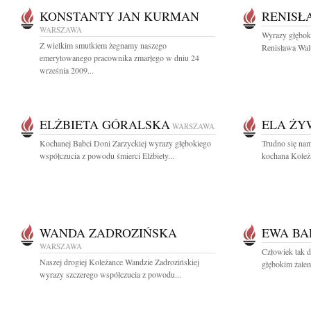
KONSTANTY JAN KURMAN
RENISŁ
WARSZAWA
Wyrazy głębok
Z wielkim smutkiem żegnamy naszego
Renisława Walt
emerytowanego pracownika zmarłego w dniu 24
września 2009...
ELŻBIETA GÓRALSKA
ELA ŻY
WARSZAWA
Kochanej Babci Doni Zarzyckiej wyrazy głębokiego
Trudno się nam
współczucia z powodu śmierci Elżbiety...
kochana Koleż
WANDA ZADROZIŃSKA
EWA BA
WARSZAWA
Człowiek tak d
Naszej drogiej Koleżance Wandzie Zadrozińskiej
głębokim żale
wyrazy szczerego współczucia z powodu...