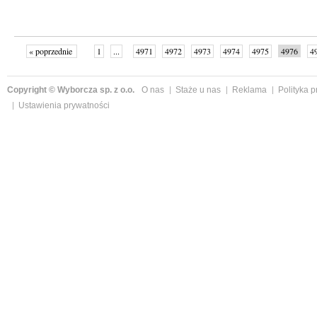
« poprzednie
1
...
4971
4972
4973
4974
4975
4976
4
...
4999
następne »
Copyright © Wyborcza sp. z o.o.
O nas
Staże u nas
Reklama
Polityka 
Ustawienia prywatności