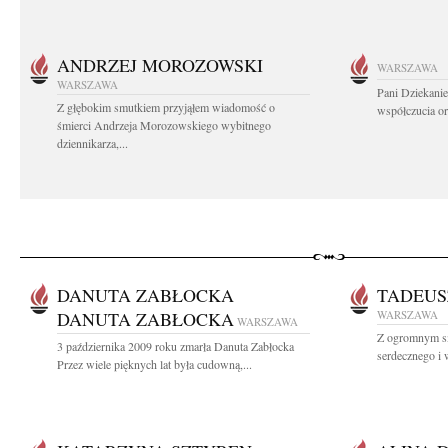
ANDRZEJ MOROZOWSKI
WARSZAWA
WARSZAWA
Pani Dziekanie
Z głębokim smutkiem przyjąłem wiadomość o
współczucia or
śmierci Andrzeja Morozowskiego wybitnego
dziennikarza,...
DANUTA ZABŁOCKA
TADEUS
DANUTA ZABŁOCKA
WARSZAWA
WARSZAWA
Z ogromnym s
3 października 2009 roku zmarła Danuta Zabłocka
serdecznego i w
Przez wiele pięknych lat była cudowną,...