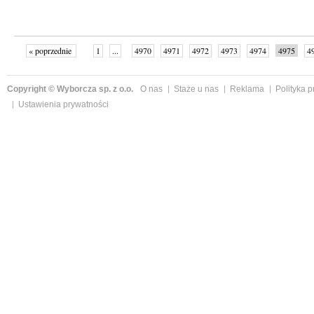
« poprzednie
1
...
4970
4971
4972
4973
4974
4975
4
...
4998
następne »
Copyright © Wyborcza sp. z o.o.
O nas
Staże u nas
Reklama
Polityka 
Ustawienia prywatności