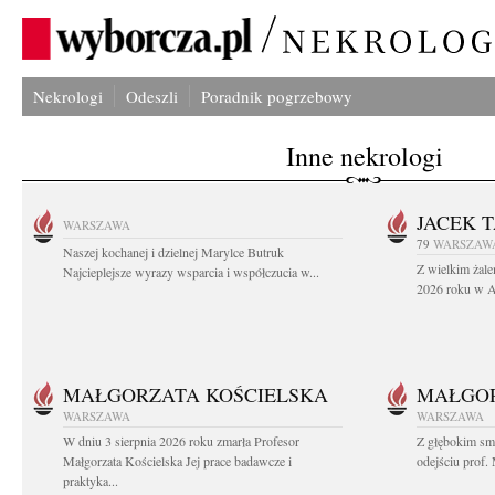
Nekrologi
Odeszli
Poradnik pogrzebowy
Inne nekrologi
JACEK 
WARSZAWA
79
WARSZAW
Naszej kochanej i dzielnej Marylce Butruk
Z wielkim żale
Najcieplejsze wyrazy wsparcia i współczucia w...
2026 roku w Au
MAŁGORZATA KOŚCIELSKA
MAŁGOR
WARSZAWA
WARSZAWA
W dniu 3 sierpnia 2026 roku zmarła Profesor
Z głębokim sm
Małgorzata Kościelska Jej prace badawcze i
odejściu prof. 
praktyka...