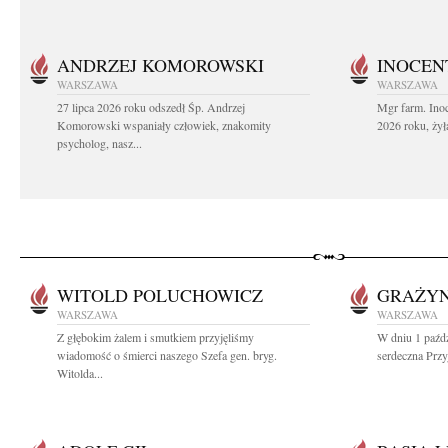
ANDRZEJ KOMOROWSKI
INOCEN
WARSZAWA
WARSZAWA
27 lipca 2026 roku odszedł Śp. Andrzej
Mgr farm. Inoc
Komorowski wspaniały człowiek, znakomity
2026 roku, żył
psycholog, nasz...
WITOLD POLUCHOWICZ
GRAŻY
WARSZAWA
WARSZAWA
Z głębokim żalem i smutkiem przyjęliśmy
W dniu 1 paźdz
wiadomość o śmierci naszego Szefa gen. bryg.
serdeczna Przy
Witolda...