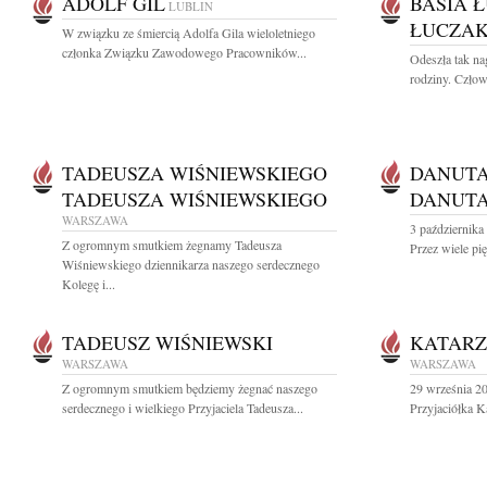
ADOLF GIL
BASIA 
LUBLIN
ŁUCZA
W związku ze śmiercią Adolfa Gila wieloletniego
członka Związku Zawodowego Pracowników...
Odeszła tak na
rodziny. Człow
TADEUSZA WIŚNIEWSKIEGO
DANUTA
TADEUSZA WIŚNIEWSKIEGO
DANUTA
WARSZAWA
3 października
Z ogromnym smutkiem żegnamy Tadeusza
Przez wiele pi
Wiśniewskiego dziennikarza naszego serdecznego
Kolegę i...
TADEUSZ WIŚNIEWSKI
KATARZ
WARSZAWA
WARSZAWA
Z ogromnym smutkiem będziemy żegnać naszego
29 września 20
serdecznego i wielkiego Przyjaciela Tadeusza...
Przyjaciółka K