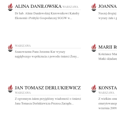
ALINA DANIŁOWSKA
JOANNA
WARSZAWA
Dr hab. Alinie Daniłowskiej Kierownikowi Katedry
Naszej drogiej
Ekonomii i Polityki Gospodarczej SGGW w...
wyrazy żalu i 
WARSZAWA
MARII 
Szanownemu Panu Jerzemu Kur wyrazy
Koleżance Mar
najgłębszego współczucia z powodu śmierci Żony...
Matki składamy
JAN TOMASZ DERLUKIEWICZ
KONSTA
WARSZAWA
WARSZAWA
Z ogromnym żalem przyjęliśmy wiadomość o śmierci
Z wielkim smu
Jana Tomasza Derlukiewicza Prezesa Zarządu...
emerytowanego
września 2009.