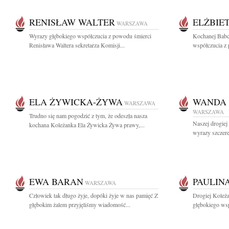
RENISŁAW WALTER
ELŻBIE
WARSZAWA
Wyrazy głębokiego współczucia z powodu śmierci
Kochanej Babc
Renisława Waltera sekretarza Komisji...
współczucia z 
ELA ŻYWICKA-ŻYWA
WANDA 
WARSZAWA
WARSZAWA
Trudno się nam pogodzić z tym, że odeszła nasza
Naszej drogiej
kochana Koleżanka Ela Żywicka Żywa prawy,...
wyrazy szczer
EWA BARAN
PAULIN
WARSZAWA
Człowiek tak długo żyje, dopóki żyje w nas pamięć Z
Drogiej Koleż
głębokim żalem przyjęliśmy wiadomość...
głębokiego ws