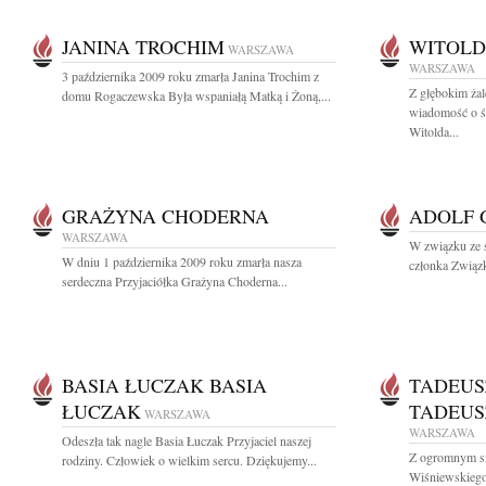
JANINA TROCHIM
WITOLD
WARSZAWA
WARSZAWA
3 października 2009 roku zmarła Janina Trochim z
Z głębokim żal
domu Rogaczewska Była wspaniałą Matką i Żoną,...
wiadomość o śm
Witolda...
GRAŻYNA CHODERNA
ADOLF 
WARSZAWA
W związku ze ś
W dniu 1 października 2009 roku zmarła nasza
członka Zwią
serdeczna Przyjaciółka Grażyna Choderna...
BASIA ŁUCZAK BASIA
TADEUS
ŁUCZAK
TADEUS
WARSZAWA
WARSZAWA
Odeszła tak nagle Basia Łuczak Przyjaciel naszej
Z ogromnym s
rodziny. Człowiek o wielkim sercu. Dziękujemy...
Wiśniewskiego