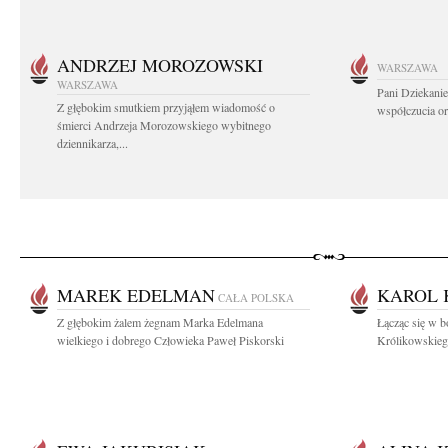
ANDRZEJ MOROZOWSKI
WARSZAWA
WARSZAWA
Pani Dziekanie
Z głębokim smutkiem przyjąłem wiadomość o
współczucia or
śmierci Andrzeja Morozowskiego wybitnego
dziennikarza,...
MAREK EDELMAN
KAROL 
CAŁA POLSKA
Z głębokim żalem żegnam Marka Edelmana
Łącząc się w b
wielkiego i dobrego Człowieka Paweł Piskorski
Królikowskieg