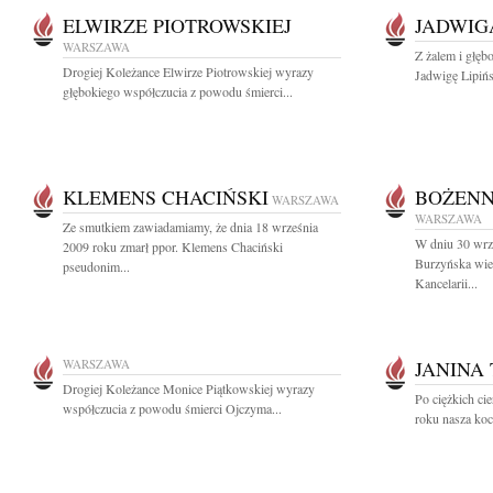
ELWIRZE PIOTROWSKIEJ
JADWIG
WARSZAWA
Z żalem i głęb
Drogiej Koleżance Elwirze Piotrowskiej wyrazy
Jadwigę Lipińs
głębokiego współczucia z powodu śmierci...
KLEMENS CHACIŃSKI
BOŻENN
WARSZAWA
WARSZAWA
Ze smutkiem zawiadamiamy, że dnia 18 września
W dniu 30 wrz
2009 roku zmarł ppor. Klemens Chaciński
Burzyńska wiel
pseudonim...
Kancelarii...
WARSZAWA
JANINA
Drogiej Koleżance Monice Piątkowskiej wyrazy
Po ciężkich ci
współczucia z powodu śmierci Ojczyma...
roku nasza koc