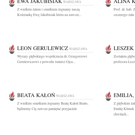
EWA JAKUBISIAK
ALINA 
WARSZAWA
Z wielkim żalem i smutkiem żegnamy naszą
Prof. dr. hab
Koleżankę Ewę Jakubisiak która na zawsze...
szczerego żalu
LEON GERULEWICZ
LESZEK
WARSZAWA
Wyrazy głębokiego współczucia dr. Grzegorzowi
Zostałem głęb
Gerulewiczowi z powodu śmierci Ojca...
profesora Les
BEATA KAŁOŃ
EMILIA,
WARSZAWA
Z wielkim smutkiem żegnamy Beatę Kałoń Beato,
Z głębokim ża
będziemy Cię zawsze pamiętać przyjaciele
Emilię Klimek 
chwilach...