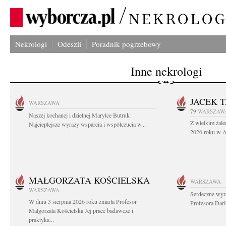
Nekrologi
Odeszli
Poradnik pogrzebowy
Inne nekrologi
JACEK 
WARSZAWA
79
WARSZAW
Naszej kochanej i dzielnej Marylce Butruk
Z wielkim żale
Najcieplejsze wyrazy wsparcia i współczucia w...
2026 roku w Au
MAŁGORZATA KOŚCIELSKA
WARSZAWA
WARSZAWA
Serdeczne wyr
W dniu 3 sierpnia 2026 roku zmarła Profesor
Profesora Dar
Małgorzata Kościelska Jej prace badawcze i
praktyka...