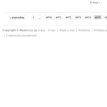
Kolegę i...
« poprzednie
1
...
4970
4971
4972
4973
4974
4975
4
...
4999
następne »
Copyright © Wyborcza sp. z o.o.
O nas
Staże u nas
Reklama
Polityka 
Ustawienia prywatności