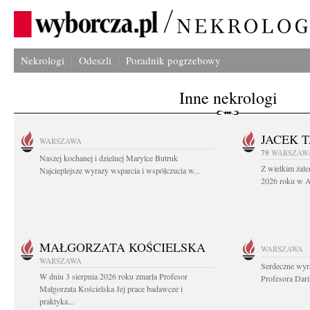
Nekrologi
Odeszli
Poradnik pogrzebowy
Inne nekrologi
JACEK 
WARSZAWA
79
WARSZAW
Naszej kochanej i dzielnej Marylce Butruk
Z wielkim żale
Najcieplejsze wyrazy wsparcia i współczucia w...
2026 roku w Au
MAŁGORZATA KOŚCIELSKA
WARSZAWA
WARSZAWA
Serdeczne wyr
W dniu 3 sierpnia 2026 roku zmarła Profesor
Profesora Dar
Małgorzata Kościelska Jej prace badawcze i
praktyka...