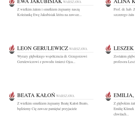
EWA JAKUBISIAK
ALINA 
WARSZAWA
Z wielkim żalem i smutkiem żegnamy naszą
Prof. dr. hab
Koleżankę Ewę Jakubisiak która na zawsze...
szczerego żalu
LEON GERULEWICZ
LESZEK
WARSZAWA
Wyrazy głębokiego współczucia dr. Grzegorzowi
Zostałem głęb
Gerulewiczowi z powodu śmierci Ojca...
profesora Les
BEATA KAŁOŃ
EMILIA,
WARSZAWA
Z wielkim smutkiem żegnamy Beatę Kałoń Beato,
Z głębokim ża
będziemy Cię zawsze pamiętać przyjaciele
Emilię Klimek 
chwilach...