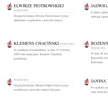
ELWIRZE PIOTROWSKIEJ
JADWIG
WARSZAWA
Z żalem i głęb
Drogiej Koleżance Elwirze Piotrowskiej wyrazy
Jadwigę Lipińs
głębokiego współczucia z powodu śmierci...
KLEMENS CHACIŃSKI
BOŻENN
WARSZAWA
WARSZAWA
Ze smutkiem zawiadamiamy, że dnia 18 września
W dniu 30 wrz
2009 roku zmarł ppor. Klemens Chaciński
Burzyńska wiel
pseudonim...
Kancelarii...
WARSZAWA
JANINA
Drogiej Koleżance Monice Piątkowskiej wyrazy
Po ciężkich ci
współczucia z powodu śmierci Ojczyma...
roku nasza koc