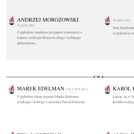
ANDRZEJ MOROZOWSKI
WARSZAWA
WARSZAWA
Pani Dziekanie
Z głębokim smutkiem przyjąłem wiadomość o
współczucia or
śmierci Andrzeja Morozowskiego wybitnego
dziennikarza,...
MAREK EDELMAN
KAROL 
CAŁA POLSKA
Z głębokim żalem żegnam Marka Edelmana
Łącząc się w b
wielkiego i dobrego Człowieka Paweł Piskorski
Królikowskieg