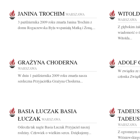
JANINA TROCHIM
WITOLD
WARSZAWA
WARSZAWA
3 października 2009 roku zmarła Janina Trochim z
Z głębokim żal
domu Rogaczewska Była wspaniałą Matką i Żoną,...
wiadomość o śm
Witolda...
GRAŻYNA CHODERNA
ADOLF 
WARSZAWA
W związku ze ś
W dniu 1 października 2009 roku zmarła nasza
członka Zwią
serdeczna Przyjaciółka Grażyna Choderna...
BASIA ŁUCZAK BASIA
TADEUS
ŁUCZAK
TADEUS
WARSZAWA
WARSZAWA
Odeszła tak nagle Basia Łuczak Przyjaciel naszej
Z ogromnym s
rodziny. Człowiek o wielkim sercu. Dziękujemy...
Wiśniewskiego