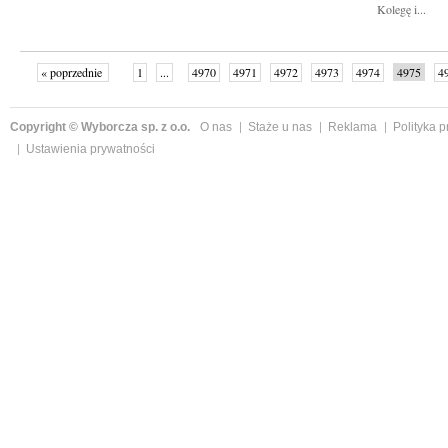
Kolegę i...
« poprzednie
1
...
4970
4971
4972
4973
4974
4975
4
...
4999
następne »
Copyright © Wyborcza sp. z o.o.
O nas
Staże u nas
Reklama
Polityka 
Ustawienia prywatności