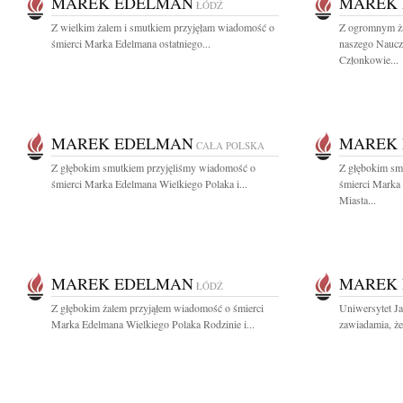
MAREK EDELMAN
MAREK
ŁÓDŹ
Z wielkim żalem i smutkiem przyjęłam wiadomość o
Z ogromnym ż
śmierci Marka Edelmana ostatniego...
naszego Nauczyc
Członkowie...
MAREK EDELMAN
MAREK
CAŁA POLSKA
Z głębokim smutkiem przyjęliśmy wiadomość o
Z głębokim sm
śmierci Marka Edelmana Wielkiego Polaka i...
śmierci Mark
Miasta...
MAREK EDELMAN
MAREK
ŁÓDŹ
Z głębokim żalem przyjąłem wiadomość o śmierci
Uniwersytet Ja
Marka Edelmana Wielkiego Polaka Rodzinie i...
zawiadamia, że