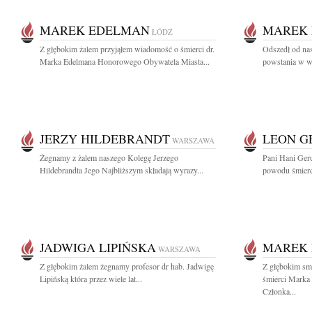
MAREK EDELMAN
MAREK
ŁÓDŹ
Z głębokim żalem przyjąłem wiadomość o śmierci dr.
Odszedł od na
Marka Edelmana Honorowego Obywatela Miasta...
powstania w w
JERZY HILDEBRANDT
LEON G
WARSZAWA
Żegnamy z żalem naszego Kolegę Jerzego
Pani Hani Geru
Hildebrandta Jego Najbliższym składają wyrazy...
powodu śmierc
JADWIGA LIPIŃSKA
MAREK
WARSZAWA
Z głębokim żalem żegnamy profesor dr hab. Jadwigę
Z głębokim sm
Lipińską która przez wiele lat...
śmierci Marka
Członka...