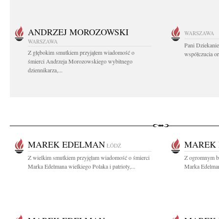
ANDRZEJ MOROZOWSKI
WARSZAWA
WARSZAWA
Pani Dziekanie
Z głębokim smutkiem przyjąłem wiadomość o
współczucia or
śmierci Andrzeja Morozowskiego wybitnego
dziennikarza,...
MAREK EDELMAN
MAREK
ŁÓDŹ
Z wielkim smutkiem przyjęłam wiadomość o śmierci
Z ogromnym bó
Marka Edelmana wielkiego Polaka i patrioty,...
Marka Edelman