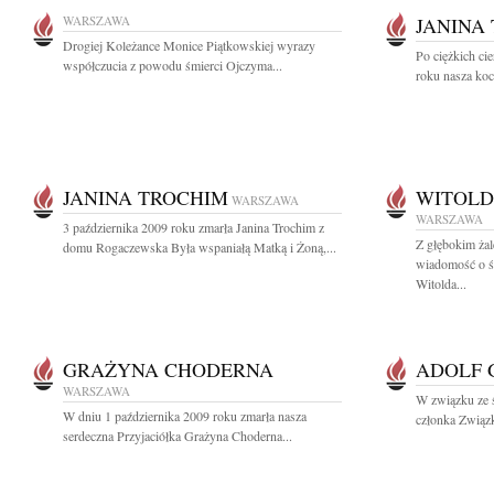
WARSZAWA
JANINA
Drogiej Koleżance Monice Piątkowskiej wyrazy
Po ciężkich ci
współczucia z powodu śmierci Ojczyma...
roku nasza koc
JANINA TROCHIM
WITOLD
WARSZAWA
WARSZAWA
3 października 2009 roku zmarła Janina Trochim z
Z głębokim żal
domu Rogaczewska Była wspaniałą Matką i Żoną,...
wiadomość o śm
Witolda...
GRAŻYNA CHODERNA
ADOLF 
WARSZAWA
W związku ze ś
W dniu 1 października 2009 roku zmarła nasza
członka Zwią
serdeczna Przyjaciółka Grażyna Choderna...