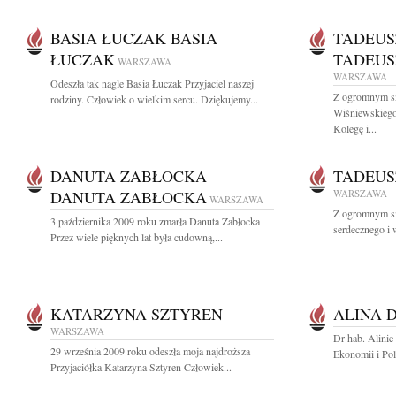
BASIA ŁUCZAK BASIA
TADEUS
ŁUCZAK
TADEUS
WARSZAWA
WARSZAWA
Odeszła tak nagle Basia Łuczak Przyjaciel naszej
Z ogromnym s
rodziny. Człowiek o wielkim sercu. Dziękujemy...
Wiśniewskiego
Kolegę i...
DANUTA ZABŁOCKA
TADEUS
DANUTA ZABŁOCKA
WARSZAWA
WARSZAWA
Z ogromnym s
3 października 2009 roku zmarła Danuta Zabłocka
serdecznego i w
Przez wiele pięknych lat była cudowną,...
KATARZYNA SZTYREN
ALINA 
WARSZAWA
Dr hab. Alini
29 września 2009 roku odeszła moja najdroższa
Ekonomii i Po
Przyjaciółka Katarzyna Sztyren Człowiek...