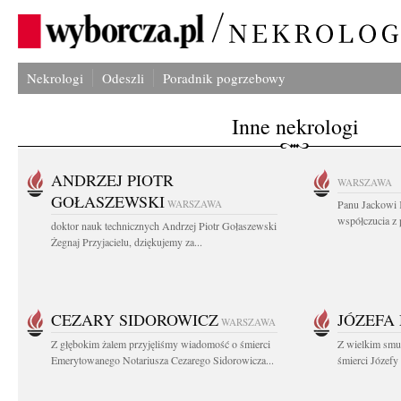
Nekrologi
Odeszli
Poradnik pogrzebowy
Inne nekrologi
ANDRZEJ PIOTR
WARSZAWA
GOŁASZEWSKI
WARSZAWA
Panu Jackowi 
współczucia z 
doktor nauk technicznych Andrzej Piotr Gołaszewski
Żegnaj Przyjacielu, dziękujemy za...
CEZARY SIDOROWICZ
JÓZEFA
WARSZAWA
Z głębokim żalem przyjęliśmy wiadomość o śmierci
Z wielkim smu
Emerytowanego Notariusza Cezarego Sidorowicza...
śmierci Józefy