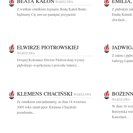
BEATA KAŁOŃ
EMILIA,
WARSZAWA
Z wielkim smutkiem żegnamy Beatę Kałoń Beato,
Z głębokim ża
będziemy Cię zawsze pamiętać przyjaciele
Emilię Klimek 
chwilach...
ELWIRZE PIOTROWSKIEJ
JADWIG
WARSZAWA
Z żalem i głęb
Drogiej Koleżance Elwirze Piotrowskiej wyrazy
Jadwigę Lipińs
głębokiego współczucia z powodu śmierci...
KLEMENS CHACIŃSKI
BOŻENN
WARSZAWA
WARSZAWA
Ze smutkiem zawiadamiamy, że dnia 18 września
W dniu 30 wrz
2009 roku zmarł ppor. Klemens Chaciński
Burzyńska wiel
pseudonim...
Kancelarii...