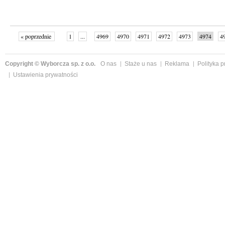
« poprzednie
1
...
4969
4970
4971
4972
4973
4974
4
...
4998
następne »
Copyright © Wyborcza sp. z o.o.
O nas
Staże u nas
Reklama
Polityka 
Ustawienia prywatności