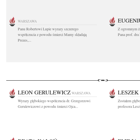
EUGENI
WARSZAWA
Panu Robertowi Lupie wyrazy szczerego
Z ogromnym ża
współczucia z powodu śmierci Mamy składają
Pana prof. dra
Prezes,...
LEON GERULEWICZ
LESZEK
WARSZAWA
Wyrazy głębokiego współczucia dr. Grzegorzowi
Zostałem głęb
Gerulewiczowi z powodu śmierci Ojca...
profesora Les