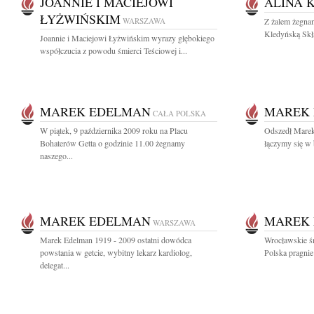
JOANNIE I MACIEJOWI
ALINA 
ŁYŻWIŃSKIM
WARSZAWA
Z żalem żegnam
Kledyńską Skł
Joannie i Maciejowi Łyżwińskim wyrazy głębokiego
współczucia z powodu śmierci Teściowej i...
MAREK EDELMAN
MAREK
CAŁA POLSKA
W piątek, 9 października 2009 roku na Placu
Odszedł Marek
Bohaterów Getta o godzinie 11.00 żegnamy
łączymy się w b
naszego...
MAREK EDELMAN
MAREK
WARSZAWA
Marek Edelman 1919 - 2009 ostatni dowódca
Wrocławskie ś
powstania w getcie, wybitny lekarz kardiolog,
Polska pragnie
delegat...