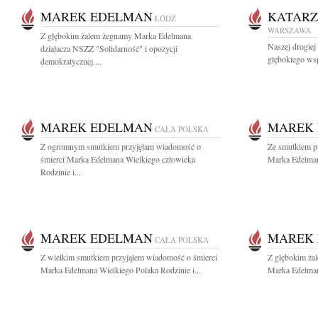
MAREK EDELMAN
KATAR
ŁÓDŹ
WARSZAWA
Z głębokim żalem żegnamy Marka Edelmana
Naszej drogie
działacza NSZZ "Solidarność" i opozycji
głębokiego wsp
demokratycznej....
MAREK EDELMAN
MAREK
CAŁA POLSKA
Z ogromnym smutkiem przyjęłam wiadomość o
Ze smutkiem p
śmierci Marka Edelmana Wielkiego człowieka
Marka Edelman
Rodzinie i...
MAREK EDELMAN
MAREK
CAŁA POLSKA
Z wielkim smutkiem przyjąłem wiadomość o śmierci
Z głębokim ża
Marka Edelmana Wielkiego Polaka Rodzinie i...
Marka Edelman