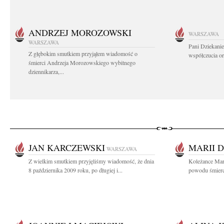
ANDRZEJ MOROZOWSKI
WARSZAWA
WARSZAWA
Pani Dziekanie
Z głębokim smutkiem przyjąłem wiadomość o
współczucia or
śmierci Andrzeja Morozowskiego wybitnego
dziennikarza,...
JAN KARCZEWSKI
MARII 
WARSZAWA
Z wielkim smutkiem przyjęliśmy wiadomość, że dnia
Koleżance Mari
8 października 2009 roku, po długiej i...
powodu śmierci