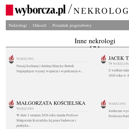
Nekrologi
Odeszli
Poradnik pogrzebowy
Inne nekrologi
JACEK 
WARSZAWA
79
WARSZAW
Naszej kochanej i dzielnej Marylce Butruk
Z wielkim żale
Najcieplejsze wyrazy wsparcia i współczucia w...
2026 roku w Au
MAŁGORZATA KOŚCIELSKA
WARSZAWA
WARSZAWA
Serdeczne wyr
W dniu 3 sierpnia 2026 roku zmarła Profesor
Profesora Dar
Małgorzata Kościelska Jej prace badawcze i
praktyka...