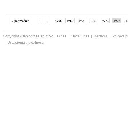
« poprzednie
1
...
4968
4969
4970
4971
4972
4973
4
...
4999
następne »
Copyright © Wyborcza sp. z o.o.
O nas
Staże u nas
Reklama
Polityka 
Ustawienia prywatności