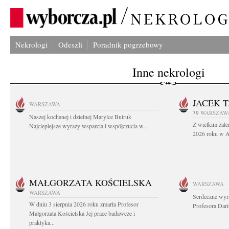
Nekrologi
Odeszli
Poradnik pogrzebowy
Inne nekrologi
JACEK 
WARSZAWA
79
WARSZAW
Naszej kochanej i dzielnej Marylce Butruk
Z wielkim żale
Najcieplejsze wyrazy wsparcia i współczucia w...
2026 roku w Au
MAŁGORZATA KOŚCIELSKA
WARSZAWA
WARSZAWA
Serdeczne wyr
W dniu 3 sierpnia 2026 roku zmarła Profesor
Profesora Dar
Małgorzata Kościelska Jej prace badawcze i
praktyka...