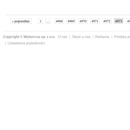
« poprzednie
1
...
4968
4969
4970
4971
4972
4973
4
...
4999
następne »
Copyright © Wyborcza sp. z o.o.
O nas
Staże u nas
Reklama
Polityka 
Ustawienia prywatności