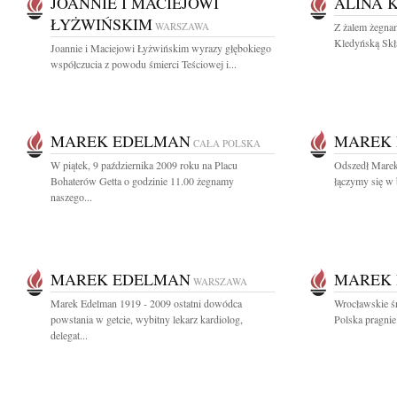
JOANNIE I MACIEJOWI
ALINA 
ŁYŻWIŃSKIM
WARSZAWA
Z żalem żegnam
Kledyńską Skł
Joannie i Maciejowi Łyżwińskim wyrazy głębokiego
współczucia z powodu śmierci Teściowej i...
MAREK EDELMAN
MAREK
CAŁA POLSKA
W piątek, 9 października 2009 roku na Placu
Odszedł Marek
Bohaterów Getta o godzinie 11.00 żegnamy
łączymy się w b
naszego...
MAREK EDELMAN
MAREK
WARSZAWA
Marek Edelman 1919 - 2009 ostatni dowódca
Wrocławskie ś
powstania w getcie, wybitny lekarz kardiolog,
Polska pragnie
delegat...