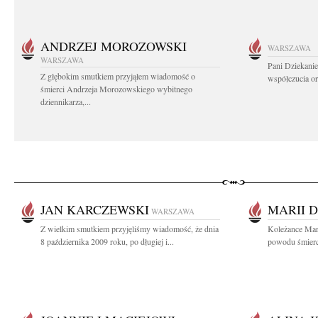
ANDRZEJ MOROZOWSKI
WARSZAWA
WARSZAWA
Pani Dziekanie
Z głębokim smutkiem przyjąłem wiadomość o
współczucia or
śmierci Andrzeja Morozowskiego wybitnego
dziennikarza,...
JAN KARCZEWSKI
MARII 
WARSZAWA
Z wielkim smutkiem przyjęliśmy wiadomość, że dnia
Koleżance Mari
8 października 2009 roku, po długiej i...
powodu śmierci