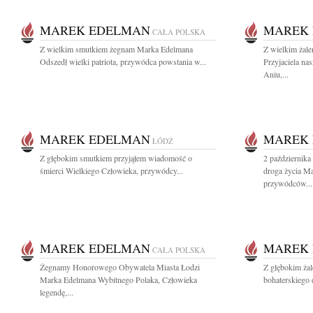
MAREK EDELMAN
MAREK
CAŁA POLSKA
Z wielkim smutkiem żegnam Marka Edelmana
Z wielkim żal
Odszedł wielki patriota, przywódca powstania w...
Przyjaciela na
Aniu,...
MAREK EDELMAN
MAREK
ŁÓDŹ
Z głębokim smutkiem przyjąłem wiadomość o
2 października
śmierci Wielkiego Człowieka, przywódcy...
droga życia M
przywódców...
MAREK EDELMAN
MAREK
CAŁA POLSKA
Żegnamy Honorowego Obywatela Miasta Łodzi
Z głębokim ża
Marka Edelmana Wybitnego Polaka, Człowieka
bohaterskiego 
legendę,...