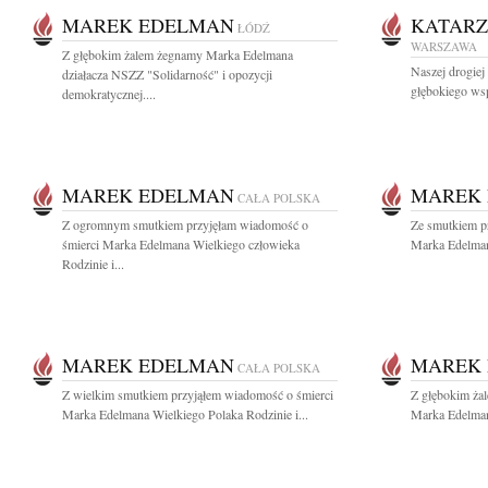
MAREK EDELMAN
KATAR
ŁÓDŹ
WARSZAWA
Z głębokim żalem żegnamy Marka Edelmana
Naszej drogie
działacza NSZZ "Solidarność" i opozycji
głębokiego wsp
demokratycznej....
MAREK EDELMAN
MAREK
CAŁA POLSKA
Z ogromnym smutkiem przyjęłam wiadomość o
Ze smutkiem p
śmierci Marka Edelmana Wielkiego człowieka
Marka Edelman
Rodzinie i...
MAREK EDELMAN
MAREK
CAŁA POLSKA
Z wielkim smutkiem przyjąłem wiadomość o śmierci
Z głębokim ża
Marka Edelmana Wielkiego Polaka Rodzinie i...
Marka Edelman