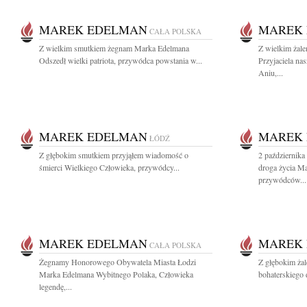
MAREK EDELMAN
MAREK
CAŁA POLSKA
Z wielkim smutkiem żegnam Marka Edelmana
Z wielkim żal
Odszedł wielki patriota, przywódca powstania w...
Przyjaciela na
Aniu,...
MAREK EDELMAN
MAREK
ŁÓDŹ
Z głębokim smutkiem przyjąłem wiadomość o
2 października
śmierci Wielkiego Człowieka, przywódcy...
droga życia M
przywódców...
MAREK EDELMAN
MAREK
CAŁA POLSKA
Żegnamy Honorowego Obywatela Miasta Łodzi
Z głębokim ża
Marka Edelmana Wybitnego Polaka, Człowieka
bohaterskiego 
legendę,...