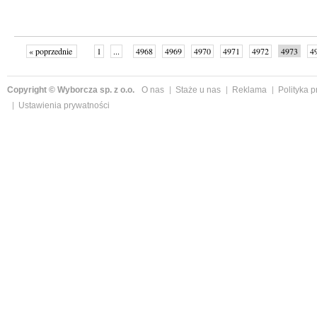
« poprzednie
1
...
4968
4969
4970
4971
4972
4973
4
...
4999
następne »
Copyright © Wyborcza sp. z o.o.
O nas
Staże u nas
Reklama
Polityka 
Ustawienia prywatności