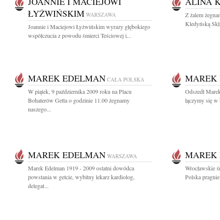
JOANNIE I MACIEJOWI
ALINA 
ŁYŻWIŃSKIM
WARSZAWA
Z żalem żegnam
Kledyńską Skł
Joannie i Maciejowi Łyżwińskim wyrazy głębokiego
współczucia z powodu śmierci Teściowej i...
MAREK EDELMAN
MAREK
CAŁA POLSKA
W piątek, 9 października 2009 roku na Placu
Odszedł Marek
Bohaterów Getta o godzinie 11.00 żegnamy
łączymy się w b
naszego...
MAREK EDELMAN
MAREK
WARSZAWA
Marek Edelman 1919 - 2009 ostatni dowódca
Wrocławskie ś
powstania w getcie, wybitny lekarz kardiolog,
Polska pragnie
delegat...