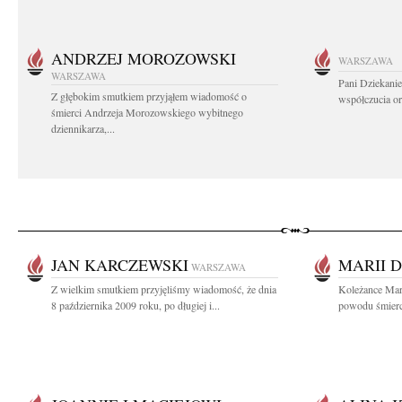
ANDRZEJ MOROZOWSKI
WARSZAWA
WARSZAWA
Pani Dziekanie
Z głębokim smutkiem przyjąłem wiadomość o
współczucia or
śmierci Andrzeja Morozowskiego wybitnego
dziennikarza,...
JAN KARCZEWSKI
MARII 
WARSZAWA
Z wielkim smutkiem przyjęliśmy wiadomość, że dnia
Koleżance Mari
8 października 2009 roku, po długiej i...
powodu śmierci