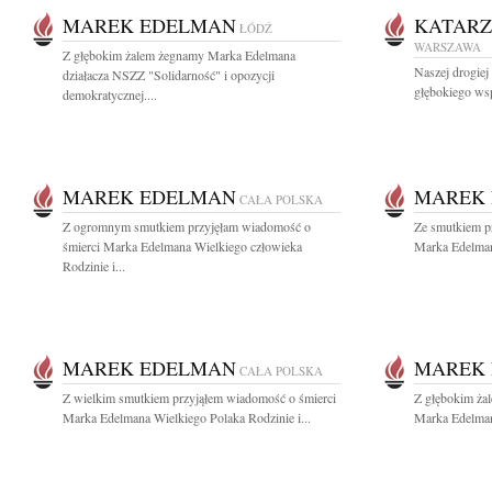
MAREK EDELMAN
KATAR
ŁÓDŹ
WARSZAWA
Z głębokim żalem żegnamy Marka Edelmana
Naszej drogie
działacza NSZZ "Solidarność" i opozycji
głębokiego wsp
demokratycznej....
MAREK EDELMAN
MAREK
CAŁA POLSKA
Z ogromnym smutkiem przyjęłam wiadomość o
Ze smutkiem p
śmierci Marka Edelmana Wielkiego człowieka
Marka Edelman
Rodzinie i...
MAREK EDELMAN
MAREK
CAŁA POLSKA
Z wielkim smutkiem przyjąłem wiadomość o śmierci
Z głębokim ża
Marka Edelmana Wielkiego Polaka Rodzinie i...
Marka Edelman