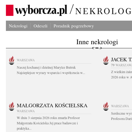
Nekrologi
Odeszli
Poradnik pogrzebowy
Inne nekrologi
JACEK 
WARSZAWA
79
WARSZAW
Naszej kochanej i dzielnej Marylce Butruk
Z wielkim żale
Najcieplejsze wyrazy wsparcia i współczucia w...
2026 roku w Au
MAŁGORZATA KOŚCIELSKA
WARSZAWA
WARSZAWA
Serdeczne wyr
W dniu 3 sierpnia 2026 roku zmarła Profesor
Profesora Dar
Małgorzata Kościelska Jej prace badawcze i
praktyka...