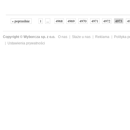
« poprzednie
1
...
4968
4969
4970
4971
4972
4973
4
...
4999
następne »
Copyright © Wyborcza sp. z o.o.
O nas
Staże u nas
Reklama
Polityka 
Ustawienia prywatności