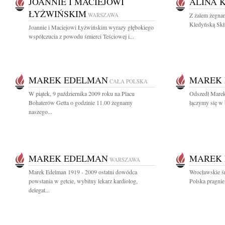
JOANNIE I MACIEJOWI
ALINA 
ŁYŻWIŃSKIM
WARSZAWA
Z żalem żegnam
Kledyńską Skł
Joannie i Maciejowi Łyżwińskim wyrazy głębokiego
współczucia z powodu śmierci Teściowej i...
MAREK EDELMAN
MAREK
CAŁA POLSKA
W piątek, 9 października 2009 roku na Placu
Odszedł Marek
Bohaterów Getta o godzinie 11.00 żegnamy
łączymy się w b
naszego...
MAREK EDELMAN
MAREK
WARSZAWA
Marek Edelman 1919 - 2009 ostatni dowódca
Wrocławskie ś
powstania w getcie, wybitny lekarz kardiolog,
Polska pragnie
delegat...