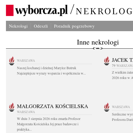
Nekrologi
Odeszli
Poradnik pogrzebowy
Inne nekrologi
JACEK 
WARSZAWA
79
WARSZAW
Naszej kochanej i dzielnej Marylce Butruk
Z wielkim żale
Najcieplejsze wyrazy wsparcia i współczucia w...
2026 roku w Au
MAŁGORZATA KOŚCIELSKA
WARSZAWA
WARSZAWA
Serdeczne wyr
W dniu 3 sierpnia 2026 roku zmarła Profesor
Profesora Dar
Małgorzata Kościelska Jej prace badawcze i
praktyka...