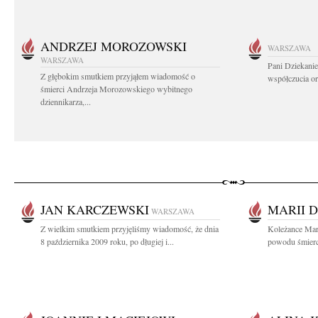
ANDRZEJ MOROZOWSKI
WARSZAWA
WARSZAWA
Pani Dziekanie
Z głębokim smutkiem przyjąłem wiadomość o
współczucia or
śmierci Andrzeja Morozowskiego wybitnego
dziennikarza,...
JAN KARCZEWSKI
MARII 
WARSZAWA
Z wielkim smutkiem przyjęliśmy wiadomość, że dnia
Koleżance Mari
8 października 2009 roku, po długiej i...
powodu śmierci