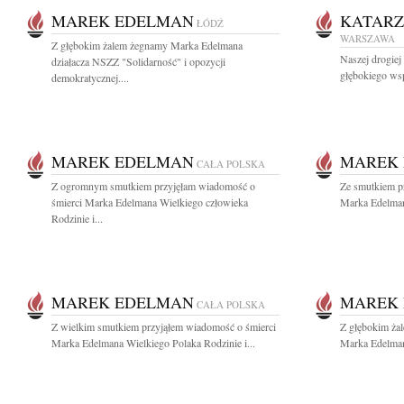
MAREK EDELMAN
KATAR
ŁÓDŹ
WARSZAWA
Z głębokim żalem żegnamy Marka Edelmana
Naszej drogie
działacza NSZZ "Solidarność" i opozycji
głębokiego wsp
demokratycznej....
MAREK EDELMAN
MAREK
CAŁA POLSKA
Z ogromnym smutkiem przyjęłam wiadomość o
Ze smutkiem p
śmierci Marka Edelmana Wielkiego człowieka
Marka Edelman
Rodzinie i...
MAREK EDELMAN
MAREK
CAŁA POLSKA
Z wielkim smutkiem przyjąłem wiadomość o śmierci
Z głębokim ża
Marka Edelmana Wielkiego Polaka Rodzinie i...
Marka Edelman