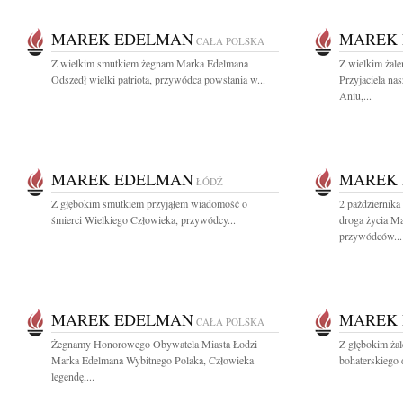
MAREK EDELMAN
MAREK
CAŁA POLSKA
Z wielkim smutkiem żegnam Marka Edelmana
Z wielkim żal
Odszedł wielki patriota, przywódca powstania w...
Przyjaciela na
Aniu,...
MAREK EDELMAN
MAREK
ŁÓDŹ
Z głębokim smutkiem przyjąłem wiadomość o
2 października
śmierci Wielkiego Człowieka, przywódcy...
droga życia M
przywódców...
MAREK EDELMAN
MAREK
CAŁA POLSKA
Żegnamy Honorowego Obywatela Miasta Łodzi
Z głębokim ża
Marka Edelmana Wybitnego Polaka, Człowieka
bohaterskiego 
legendę,...