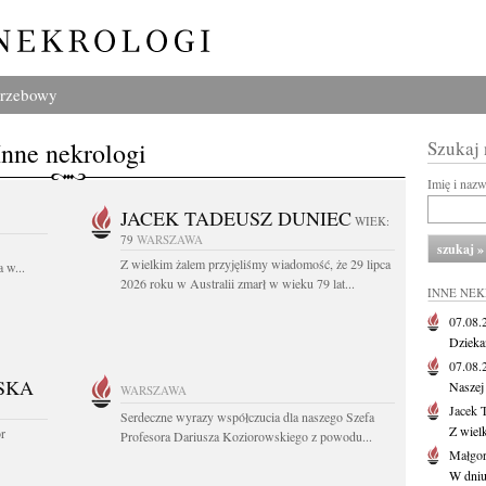
grzebowy
Inne nekrologi
Szukaj
Imię i naz
JACEK TADEUSZ DUNIEC
WIEK:
79
WARSZAWA
Z wielkim żalem przyjęliśmy wiadomość, że 29 lipca
 w...
2026 roku w Australii zmarł w wieku 79 lat...
INNE NE
07.08
Dziekan
07.08
SKA
Naszej 
WARSZAWA
Jacek 
Serdeczne wyrazy współczucia dla naszego Szefa
Z wiel
or
Profesora Dariusza Koziorowskiego z powodu...
Małgor
W dniu 