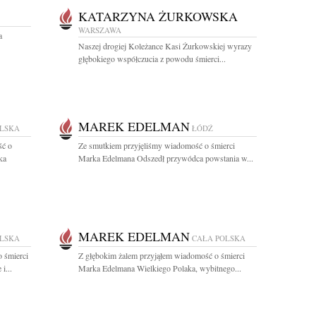
KATARZYNA ŻURKOWSKA
WARSZAWA
a
Naszej drogiej Koleżance Kasi Żurkowskiej wyrazy
głębokiego współczucia z powodu śmierci...
MAREK EDELMAN
OLSKA
ŁÓDŹ
ść o
Ze smutkiem przyjęliśmy wiadomość o śmierci
ka
Marka Edelmana Odszedł przywódca powstania w...
MAREK EDELMAN
OLSKA
CAŁA POLSKA
 śmierci
Z głębokim żalem przyjąłem wiadomość o śmierci
i...
Marka Edelmana Wielkiego Polaka, wybitnego...