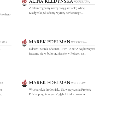
ALINA KLEDYŃSKA
WARSZAWA
Z żalem żegnamy naszą drogą sąsiadkę Alinę
Kledyńską Składamy wyrazy serdecznego...
ębokiego
.
MAREK EDELMAN
OLSKA
WARSZAWA
u
Odszedł Marek Edelman 1919 - 2009 Z Najbliższymi
łączymy się w bólu przyjaciele w Polsce i na...
MAREK EDELMAN
WA
WROCŁAW
ca
Wrocławskie środowisko Stowarzyszenia Projekt:
g,
Polska pragnie wyrazić głęboki żal z powodu...