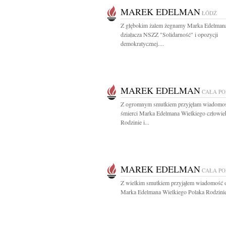
MAREK EDELMAN
ŁÓDŹ
Z głębokim żalem żegnamy Marka Edelman
działacza NSZZ "Solidarność" i opozycji
demokratycznej....
MAREK EDELMAN
CAŁA P
Z ogromnym smutkiem przyjęłam wiadomo
śmierci Marka Edelmana Wielkiego człowie
Rodzinie i...
MAREK EDELMAN
CAŁA P
Z wielkim smutkiem przyjąłem wiadomość o
Marka Edelmana Wielkiego Polaka Rodzinie 