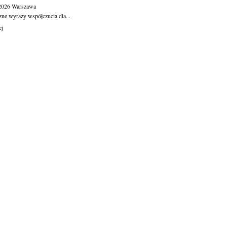
.2026
Warszawa
zne wyrazy współczucia dla...
ej