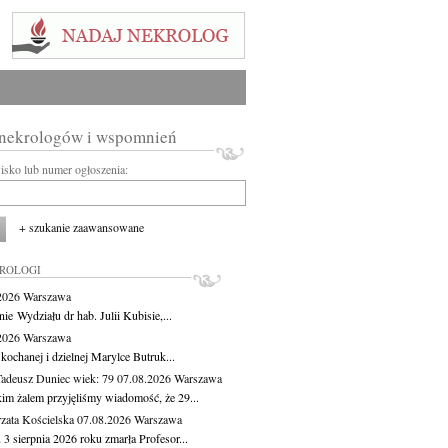
 nekrologów i wspomnień
wisko lub numer ogłoszenia:
+ szukanie zaawansowane
KROLOGI
.2026
Warszawa
ie Wydziału dr hab. Julii Kubisie,...
.2026
Warszawa
kochanej i dzielnej Marylce Butruk...
Tadeusz Duniec
wiek: 79
07.08.2026
Warszawa
kim żalem przyjęliśmy wiadomość, że 29...
zata Kościelska
07.08.2026
Warszawa
3 sierpnia 2026 roku zmarła Profesor...