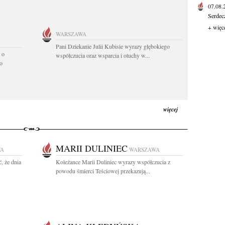
07.08
Serdec
+ więc
WARSZAWA
Pani Dziekanie Julii Kubisie wyrazy głębokiego
 o
współczucia oraz wsparcia i otuchy w...
o
więcej
MARII DULINIEC
WA
WARSZAWA
, że dnia
Koleżance Marii Duliniec wyrazy współczucia z
powodu śmierci Teściowej przekazują...