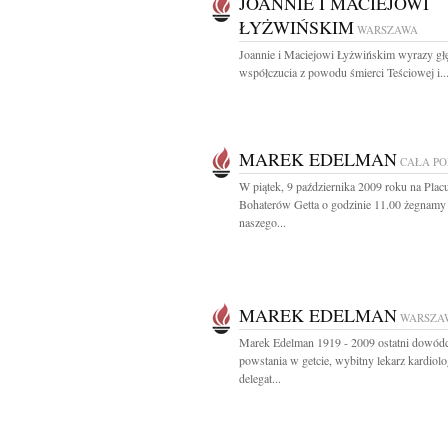
JOANNIE I MACIEJOWI
ŁYŻWIŃSKIM
WARSZAWA
Joannie i Maciejowi Łyżwińskim wyrazy gł
współczucia z powodu śmierci Teściowej i..
MAREK EDELMAN
CAŁA P
W piątek, 9 października 2009 roku na Plac
Bohaterów Getta o godzinie 11.00 żegnamy
naszego...
MAREK EDELMAN
WARSZA
Marek Edelman 1919 - 2009 ostatni dowód
powstania w getcie, wybitny lekarz kardiolo
delegat...