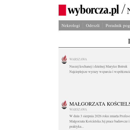
Nekrologi
Odeszli
Poradnik po
WARSZAWA
Naszej kochanej i dzielnej Marylce Butruk
Najcieplejsze wyrazy wsparcia i współczucia
MAŁGORZATA KOŚCIEL
WARSZAWA
W dniu 3 sierpnia 2026 roku zmarła Profes
Małgorzata Kościelska Jej prace badawcze i
praktyka...