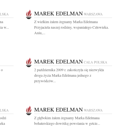
MAREK EDELMAN
OLSKA
WARSZAWA
na
Z wielkim żalem żegnamy Marka Edelmana
a w...
Przyjaciela naszej rodziny, wspaniałego Człowieka.
Aniu,...
MAREK EDELMAN
CAŁA POLSKA
 o
2 października 2009 r. zakończyła się niezwykła
droga życia Marka Edelmana jednego z
przywódców...
MAREK EDELMAN
OLSKA
WARSZAWA
odzi
Z głębokim żalem żegnamy Marka Edelmana
eka
bohaterskiego dowódcę powstania w getcie...