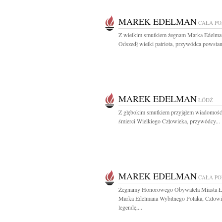
MAREK EDELMAN
CAŁA P
Z wielkim smutkiem żegnam Marka Edelma
Odszedł wielki patriota, przywódca powstani
MAREK EDELMAN
ŁÓDŹ
Z głębokim smutkiem przyjąłem wiadomość
śmierci Wielkiego Człowieka, przywódcy...
MAREK EDELMAN
CAŁA P
Żegnamy Honorowego Obywatela Miasta Ł
Marka Edelmana Wybitnego Polaka, Człowi
legendę,...