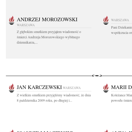
ANDRZEJ MOROZOWSKI
WARSZAWA
WARSZAWA
Pani Dziekanie
Z głębokim smutkiem przyjąłem wiadomość o
współczucia or
śmierci Andrzeja Morozowskiego wybitnego
dziennikarza,...
JAN KARCZEWSKI
MARII 
WARSZAWA
Z wielkim smutkiem przyjęliśmy wiadomość, że dnia
Koleżance Mari
8 października 2009 roku, po długiej i...
powodu śmierci