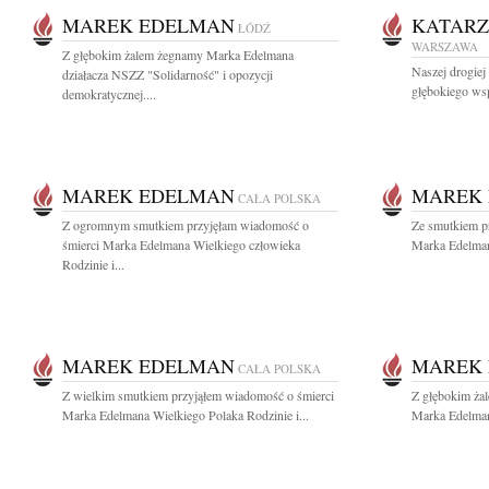
MAREK EDELMAN
KATAR
ŁÓDŹ
WARSZAWA
Z głębokim żalem żegnamy Marka Edelmana
Naszej drogie
działacza NSZZ "Solidarność" i opozycji
głębokiego wsp
demokratycznej....
MAREK EDELMAN
MAREK
CAŁA POLSKA
Z ogromnym smutkiem przyjęłam wiadomość o
Ze smutkiem p
śmierci Marka Edelmana Wielkiego człowieka
Marka Edelman
Rodzinie i...
MAREK EDELMAN
MAREK
CAŁA POLSKA
Z wielkim smutkiem przyjąłem wiadomość o śmierci
Z głębokim ża
Marka Edelmana Wielkiego Polaka Rodzinie i...
Marka Edelman