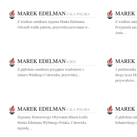
MAREK EDELMAN
MAREK
CAŁA POLSKA
Z wielkim smutkiem żegnam Marka Edelmana
Z wielkim żal
Odszedł wielki patriota, przywódca powstania w...
Przyjaciela na
Aniu,...
MAREK EDELMAN
MAREK
ŁÓDŹ
Z głębokim smutkiem przyjąłem wiadomość o
2 października
śmierci Wielkiego Człowieka, przywódcy...
droga życia M
przywódców...
MAREK EDELMAN
MAREK
CAŁA POLSKA
Żegnamy Honorowego Obywatela Miasta Łodzi
Z głębokim ża
Marka Edelmana Wybitnego Polaka, Człowieka
bohaterskiego 
legendę,...