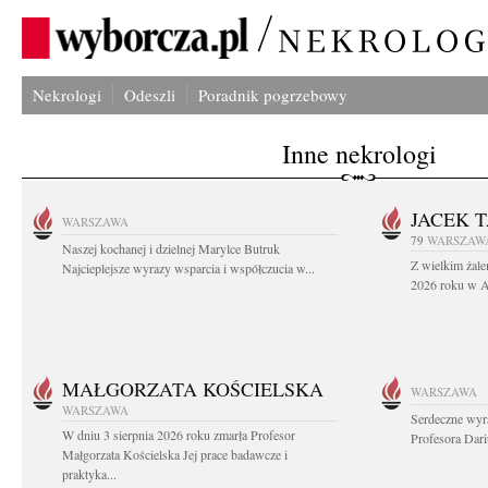
Nekrologi
Odeszli
Poradnik pogrzebowy
Inne nekrologi
JACEK 
WARSZAWA
79
WARSZAW
Naszej kochanej i dzielnej Marylce Butruk
Z wielkim żale
Najcieplejsze wyrazy wsparcia i współczucia w...
2026 roku w Au
MAŁGORZATA KOŚCIELSKA
WARSZAWA
WARSZAWA
Serdeczne wyr
W dniu 3 sierpnia 2026 roku zmarła Profesor
Profesora Dar
Małgorzata Kościelska Jej prace badawcze i
praktyka...