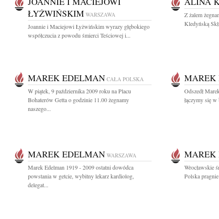
JOANNIE I MACIEJOWI
ALINA 
ŁYŻWIŃSKIM
WARSZAWA
Z żalem żegnam
Kledyńską Skł
Joannie i Maciejowi Łyżwińskim wyrazy głębokiego
współczucia z powodu śmierci Teściowej i...
MAREK EDELMAN
MAREK
CAŁA POLSKA
W piątek, 9 października 2009 roku na Placu
Odszedł Marek
Bohaterów Getta o godzinie 11.00 żegnamy
łączymy się w b
naszego...
MAREK EDELMAN
MAREK
WARSZAWA
Marek Edelman 1919 - 2009 ostatni dowódca
Wrocławskie ś
powstania w getcie, wybitny lekarz kardiolog,
Polska pragnie
delegat...