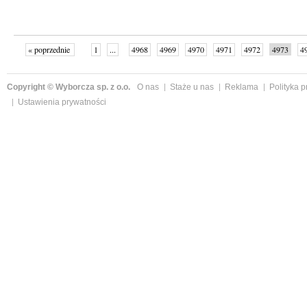
« poprzednie
1
...
4968
4969
4970
4971
4972
4973
4
...
4999
następne »
Copyright © Wyborcza sp. z o.o.
O nas
Staże u nas
Reklama
Polityka 
Ustawienia prywatności