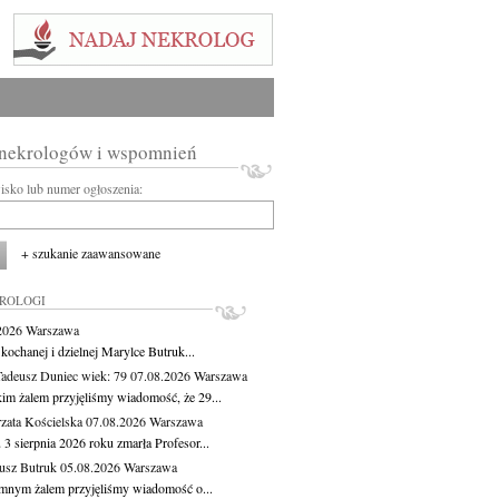
 nekrologów i wspomnień
wisko lub numer ogłoszenia:
+ szukanie zaawansowane
KROLOGI
.2026
Warszawa
kochanej i dzielnej Marylce Butruk...
Tadeusz Duniec
wiek: 79
07.08.2026
Warszawa
kim żalem przyjęliśmy wiadomość, że 29...
zata Kościelska
07.08.2026
Warszawa
3 sierpnia 2026 roku zmarła Profesor...
usz Butruk
05.08.2026
Warszawa
mnym żalem przyjęliśmy wiadomość o...