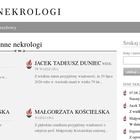
grzebowy
Inne nekrologi
Szukaj
Imię i naz
JACEK TADEUSZ DUNIEC
WIEK:
79
WARSZAWA
Z wielkim żalem przyjęliśmy wiadomość, że 29 lipca
 w...
2026 roku w Australii zmarł w wieku 79 lat...
INNE NE
07.08
Naszej 
Jacek 
SKA
MAŁGORZATA KOŚCIELSKA
Z wiel
WARSZAWA
Małgor
W dniu 
or
Z głębokim smutkiem przyjęliśmy wiadomość o
odejściu prof. Małgorzaty Kościelskiej cenionej...
Eugeni
Z ogro