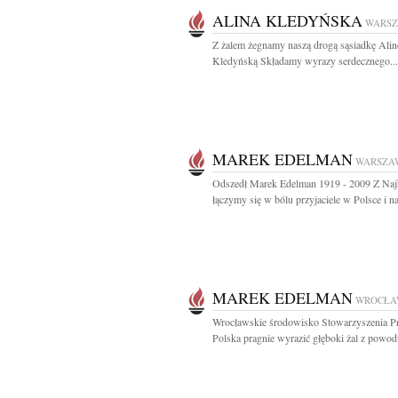
ALINA KLEDYŃSKA
WARS
Z żalem żegnamy naszą drogą sąsiadkę Alin
Kledyńską Składamy wyrazy serdecznego...
MAREK EDELMAN
WARSZA
Odszedł Marek Edelman 1919 - 2009 Z Naj
łączymy się w bólu przyjaciele w Polsce i na
MAREK EDELMAN
WROCŁA
Wrocławskie środowisko Stowarzyszenia Pr
Polska pragnie wyrazić głęboki żal z powodu