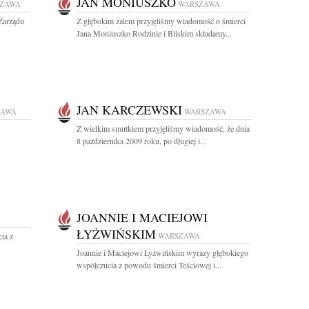
JAN MONIUSZKO
ZAWA
WARSZAWA
Zarządu
Z głębokim żalem przyjęliśmy wiadomość o śmierci
Jana Moniuszko Rodzinie i Bliskim składamy...
JAN KARCZEWSKI
ZAWA
WARSZAWA
Z wielkim smutkiem przyjęliśmy wiadomość, że dnia
8 października 2009 roku, po długiej i...
JOANNIE I MACIEJOWI
ŁYŻWIŃSKIM
ia z
WARSZAWA
Joannie i Maciejowi Łyżwińskim wyrazy głębokiego
współczucia z powodu śmierci Teściowej i...