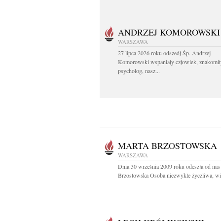
ANDRZEJ KOMOROWSKI
WARSZAWA
27 lipca 2026 roku odszedł Śp. Andrzej
Komorowski wspaniały człowiek, znakomit
psycholog, nasz...
MARTA BRZOSTOWSKA
WARSZAWA
Dnia 30 września 2009 roku odeszła od nas
Brzostowska Osoba niezwykle życzliwa, wie