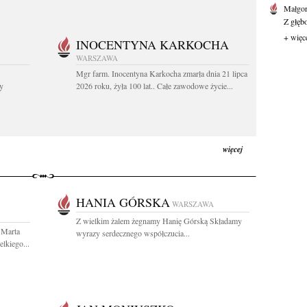
Małgor
Z głęb
+ więc
INOCENTYNA KARKOCHA
WARSZAWA
Mgr farm. Inocentyna Karkocha zmarła dnia 21 lipca
y
2026 roku, żyła 100 lat.. Całe zawodowe życie...
więcej
HANIA GÓRSKA
WARSZAWA
Z wielkim żalem żegnamy Hanię Górską Składamy
 Marta
wyrazy serdecznego współczucia...
lkiego...