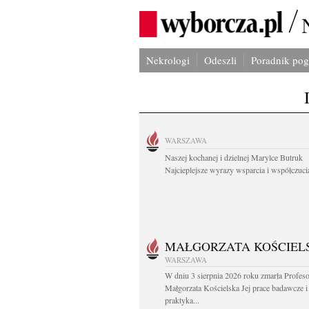
Nekrologi
Odeszli
Poradnik po
WARSZAWA
Naszej kochanej i dzielnej Marylce Butruk
Najcieplejsze wyrazy wsparcia i współczucia
MAŁGORZATA KOŚCIEL
WARSZAWA
W dniu 3 sierpnia 2026 roku zmarła Profes
Małgorzata Kościelska Jej prace badawcze i
praktyka...