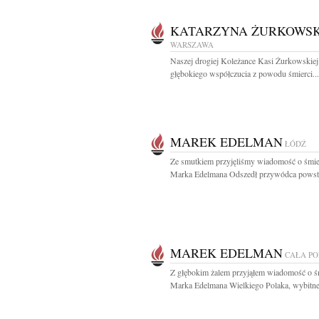
KATARZYNA ŻURKOWS
WARSZAWA
Naszej drogiej Koleżance Kasi Żurkowskie
głębokiego współczucia z powodu śmierci...
MAREK EDELMAN
ŁÓDŹ
Ze smutkiem przyjęliśmy wiadomość o śmie
Marka Edelmana Odszedł przywódca powsta
MAREK EDELMAN
CAŁA P
Z głębokim żalem przyjąłem wiadomość o ś
Marka Edelmana Wielkiego Polaka, wybitne