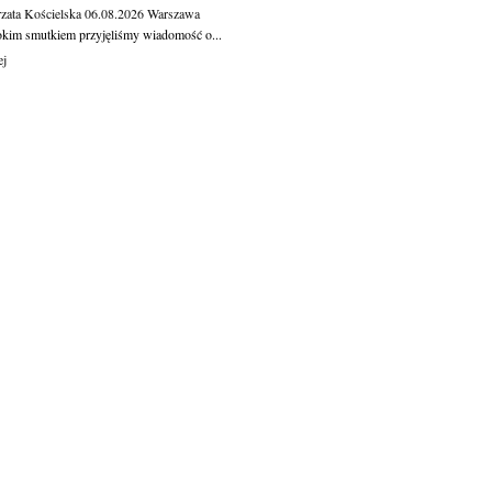
zata Kościelska
06.08.2026
Warszawa
okim smutkiem przyjęliśmy wiadomość o...
ej