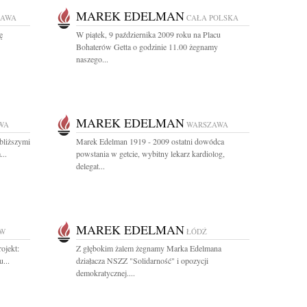
MAREK EDELMAN
ZAWA
CAŁA POLSKA
ę
W piątek, 9 października 2009 roku na Placu
Bohaterów Getta o godzinie 11.00 żegnamy
naszego...
MAREK EDELMAN
WA
WARSZAWA
bliższymi
Marek Edelman 1919 - 2009 ostatni dowódca
...
powstania w getcie, wybitny lekarz kardiolog,
delegat...
MAREK EDELMAN
W
ŁÓDŹ
ojekt:
Z głębokim żalem żegnamy Marka Edelmana
...
działacza NSZZ "Solidarność" i opozycji
demokratycznej....