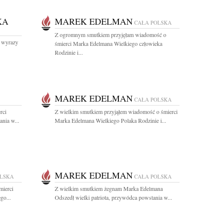
KA
MAREK EDELMAN
CAŁA POLSKA
Z ogromnym smutkiem przyjęłam wiadomość o
j wyrazy
śmierci Marka Edelmana Wielkiego człowieka
Rodzinie i...
MAREK EDELMAN
CAŁA POLSKA
rci
Z wielkim smutkiem przyjąłem wiadomość o śmierci
nia w...
Marka Edelmana Wielkiego Polaka Rodzinie i...
MAREK EDELMAN
OLSKA
CAŁA POLSKA
mierci
Z wielkim smutkiem żegnam Marka Edelmana
go...
Odszedł wielki patriota, przywódca powstania w...