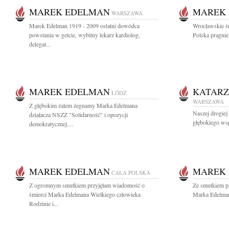
MAREK EDELMAN
MAREK
WARSZAWA
Marek Edelman 1919 - 2009 ostatni dowódca
Wrocławskie ś
powstania w getcie, wybitny lekarz kardiolog,
Polska pragnie
delegat...
MAREK EDELMAN
KATAR
ŁÓDŹ
WARSZAWA
Z głębokim żalem żegnamy Marka Edelmana
Naszej drogie
działacza NSZZ "Solidarność" i opozycji
głębokiego wsp
demokratycznej....
MAREK EDELMAN
MAREK
CAŁA POLSKA
Z ogromnym smutkiem przyjęłam wiadomość o
Ze smutkiem p
śmierci Marka Edelmana Wielkiego człowieka
Marka Edelman
Rodzinie i...