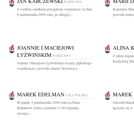
JAN KARCZEWSKI
MARII 
WARSZAWA
Z wielkim smutkiem przyjęliśmy wiadomość, że dnia
Koleżance Mari
8 października 2009 roku, po długiej i...
powodu śmierci
JOANNIE I MACIEJOWI
ALINA 
ŁYŻWIŃSKIM
WARSZAWA
Z żalem żegnam
Kledyńską Skł
Joannie i Maciejowi Łyżwińskim wyrazy głębokiego
współczucia z powodu śmierci Teściowej i...
MAREK EDELMAN
MAREK
CAŁA POLSKA
W piątek, 9 października 2009 roku na Placu
Odszedł Marek
Bohaterów Getta o godzinie 11.00 żegnamy
łączymy się w b
naszego...