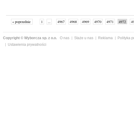
« poprzednie
1
...
4967
4968
4969
4970
4971
4972
4
...
4998
następne »
Copyright © Wyborcza sp. z o.o.
O nas
Staże u nas
Reklama
Polityka 
Ustawienia prywatności