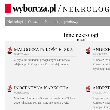
Nekrologi
Odeszli
Poradnik pogrzebowy
Inne nekrologi
MAŁGORZATA KOŚCIELSKA
ANDRZE
WARSZAWA
WARSZAWA
Z głębokim smutkiem przyjęliśmy wiadomość o
27 lipca 2026 
odejściu prof. Małgorzaty Kościelskiej cenionej...
Komorowski ws
psycholog, nasz
INOCENTYNA KARKOCHA
ANDRZE
WARSZAWA
WARSZAWA
Mgr farm. Inocentyna Karkocha zmarła dnia 21 lipca
Z ogromnym ż
2026 roku, żyła 100 lat.. Całe zawodowe życie...
Komorowskiego
radnego Gminy