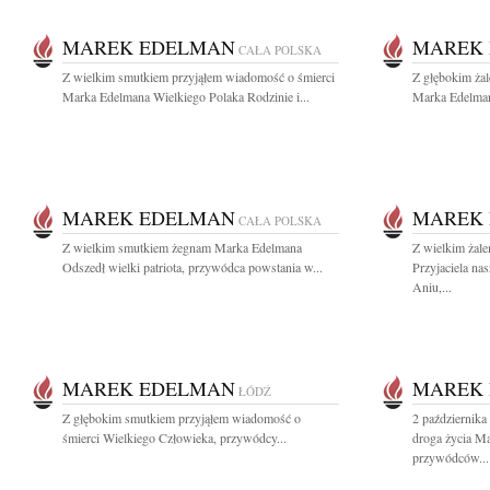
MAREK EDELMAN
MAREK
CAŁA POLSKA
Z wielkim smutkiem przyjąłem wiadomość o śmierci
Z głębokim ża
Marka Edelmana Wielkiego Polaka Rodzinie i...
Marka Edelman
MAREK EDELMAN
MAREK
CAŁA POLSKA
Z wielkim smutkiem żegnam Marka Edelmana
Z wielkim żal
Odszedł wielki patriota, przywódca powstania w...
Przyjaciela na
Aniu,...
MAREK EDELMAN
MAREK
ŁÓDŹ
Z głębokim smutkiem przyjąłem wiadomość o
2 października
śmierci Wielkiego Człowieka, przywódcy...
droga życia M
przywódców...