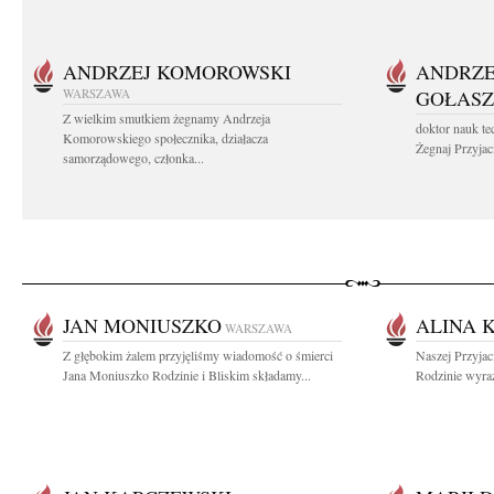
ANDRZEJ KOMOROWSKI
ANDRZE
WARSZAWA
GOŁASZ
Z wielkim smutkiem żegnamy Andrzeja
doktor nauk te
Komorowskiego społecznika, działacza
Żegnaj Przyjaci
samorządowego, członka...
JAN MONIUSZKO
ALINA 
WARSZAWA
Z głębokim żalem przyjęliśmy wiadomość o śmierci
Naszej Przyjac
Jana Moniuszko Rodzinie i Bliskim składamy...
Rodzinie wyraz