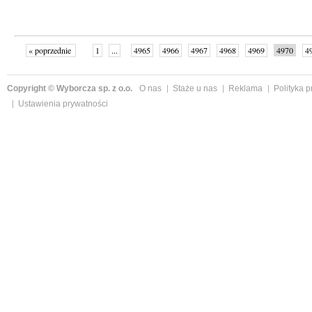
« poprzednie
1
...
4965
4966
4967
4968
4969
4970
4
...
4998
następne »
Copyright © Wyborcza sp. z o.o.
O nas
Staże u nas
Reklama
Polityka 
Ustawienia prywatności