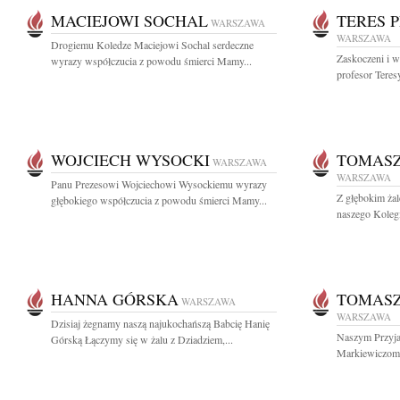
MACIEJOWI SOCHAL
TERES 
WARSZAWA
WARSZAWA
Drogiemu Koledze Maciejowi Sochal serdeczne
Zaskoczeni i w
wyrazy współczucia z powodu śmierci Mamy...
profesor Teresy
WOJCIECH WYSOCKI
TOMASZ
WARSZAWA
WARSZAWA
Panu Prezesowi Wojciechowi Wysockiemu wyrazy
Z głębokim żal
głębokiego współczucia z powodu śmierci Mamy...
naszego Kolegi 
HANNA GÓRSKA
TOMASZ
WARSZAWA
WARSZAWA
Dzisiaj żegnamy naszą najukochańszą Babcię Hanię
Naszym Przyja
Górską Łączymy się w żalu z Dziadziem,...
Markiewiczom w