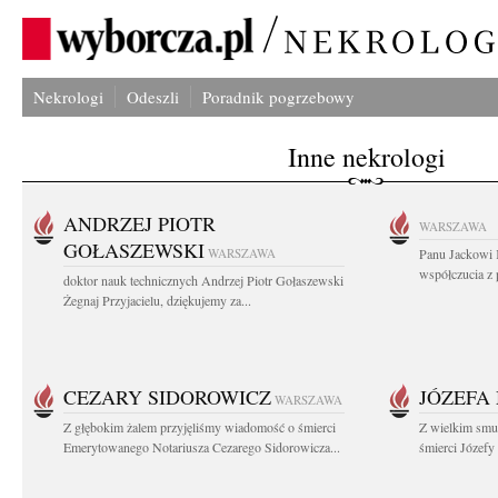
Nekrologi
Odeszli
Poradnik pogrzebowy
Inne nekrologi
ANDRZEJ PIOTR
WARSZAWA
GOŁASZEWSKI
WARSZAWA
Panu Jackowi 
współczucia z 
doktor nauk technicznych Andrzej Piotr Gołaszewski
Żegnaj Przyjacielu, dziękujemy za...
CEZARY SIDOROWICZ
JÓZEFA
WARSZAWA
Z głębokim żalem przyjęliśmy wiadomość o śmierci
Z wielkim smu
Emerytowanego Notariusza Cezarego Sidorowicza...
śmierci Józefy