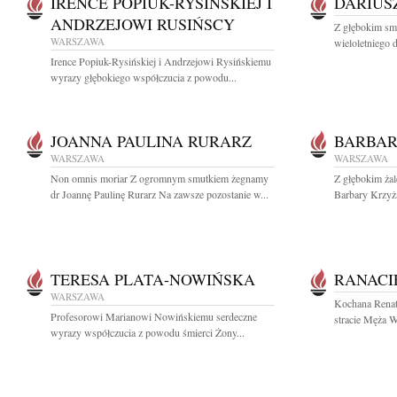
IRENCE POPIUK-RYSIŃSKIEJ I
DARIUS
ANDRZEJOWI RUSIŃSCY
Z głębokim sm
WARSZAWA
wieloletniego d
Irence Popiuk-Rysińskiej i Andrzejowi Rysińskiemu
wyrazy głębokiego współczucia z powodu...
JOANNA PAULINA RURARZ
BARBA
WARSZAWA
WARSZAWA
Non omnis moriar Z ogromnym smutkiem żegnamy
Z głębokim ża
dr Joannę Paulinę Rurarz Na zawsze pozostanie w...
Barbary Krzyż
TERESA PLATA-NOWIŃSKA
RANACI
WARSZAWA
Kochana Renat
Profesorowi Marianowi Nowińskiemu serdeczne
stracie Męża W
wyrazy współczucia z powodu śmierci Żony...