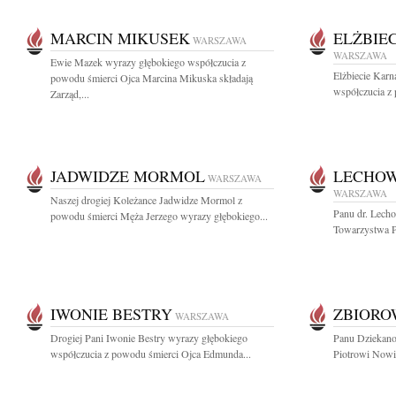
MARCIN MIKUSEK
ELŻBIE
WARSZAWA
WARSZAWA
Ewie Mazek wyrazy głębokiego współczucia z
Elżbiecie Kar
powodu śmierci Ojca Marcina Mikuska składają
współczucia z 
Zarząd,...
JADWIDZE MORMOL
LECHOW
WARSZAWA
WARSZAWA
Naszej drogiej Koleżance Jadwidze Mormol z
Panu dr. Lech
powodu śmierci Męża Jerzego wyrazy głębokiego...
Towarzystwa P
IWONIE BESTRY
ZBIOR
WARSZAWA
Drogiej Pani Iwonie Bestry wyrazy głębokiego
Panu Dziekan
współczucia z powodu śmierci Ojca Edmunda...
Piotrowi Nowi