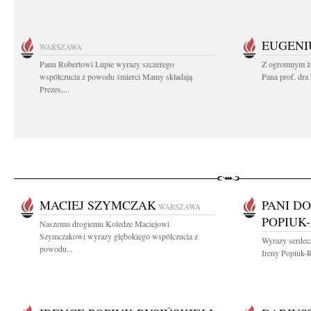
EUGENI
WARSZAWA
Panu Robertowi Lupie wyrazy szczerego
Z ogromnym ża
współczucia z powodu śmierci Mamy składają
Pana prof. dra
Prezes,...
MACIEJ SZYMCZAK
PANI D
WARSZAWA
POPIUK-
Naszemu drogiemu Koledze Maciejowi
Szymczakowi wyrazy głębokiego współczucia z
Wyrazy serdecz
powodu...
Ireny Popiuk-R