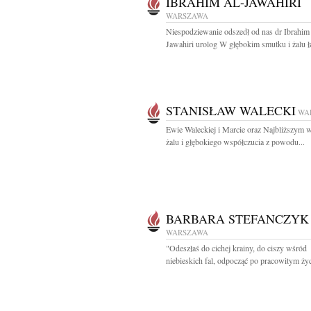
IBRAHIM AL-JAWAHIRI
WARSZAWA
Niespodziewanie odszedł od nas dr Ibrahim
Jawahiri urolog W głębokim smutku i żalu ł
STANISŁAW WALECKI
WA
Ewie Waleckiej i Marcie oraz Najbliższym 
żalu i głębokiego współczucia z powodu...
BARBARA STEFANCZYK
WARSZAWA
"Odeszłaś do cichej krainy, do ciszy wśród
niebieskich fal, odpocząć po pracowitym życi