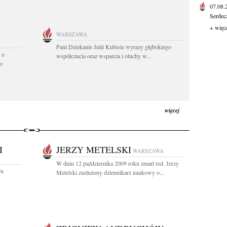
07.08
Serdec
+ więc
WARSZAWA
Pani Dziekanie Julii Kubisie wyrazy głębokiego
 o
współczucia oraz wsparcia i otuchy w...
o
więcej
I
JERZY METELSKI
WARSZAWA
W dniu 12 października 2009 roku zmarł red. Jerzy
ru
Metelski zasłużony dziennikarz naukowy o...