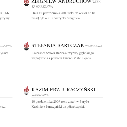
ZBIGNIEW ANDRUCHÓW
WIEK:
85
WARSZAWA
 K. Al-
Dnia 12 października 2009 roku w wieku 85 lat
ączymy...
zmarł płk w st. spoczynku Zbigniew...
STEFANIA BARTCZAK
RSZAWA
WARSZAWA
wyrazy
Koleżance Sylwii Bartczak wyrazy głębokiego
współczucia z powodu śmierci Matki składa...
KAZIMIERZ JURACZYŃSKI
WARSZAWA
10 października 2009 roku zmarł w Paryżu
u,...
Kazimierz Juraczyński współzałożyciel...