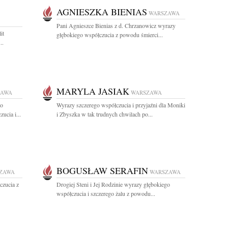
AGNIESZKA BIENIAS
WARSZAWA
Pani Agnieszce Bienias z d. Chrzanowicz wyrazy
it
głębokiego współczucia z powodu śmierci...
..
MARYLA JASIAK
ZAWA
WARSZAWA
go
Wyrazy szczerego współczucia i przyjaźni dla Moniki
ucia i...
i Zbyszka w tak trudnych chwilach po...
BOGUSŁAW SERAFIN
ZAWA
WARSZAWA
czucia z
Drogiej Steni i Jej Rodzinie wyrazy głębokiego
współczucia i szczerego żalu z powodu...