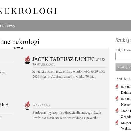
grzebowy
Inne nekrologi
Szukaj
Imię i naz
JACEK TADEUSZ DUNIEC
WIEK:
79
WARSZAWA
Z wielkim żalem przyjęliśmy wiadomość, że 29 lipca
 w...
2026 roku w Australii zmarł w wieku 79 lat...
INNE NE
07.08
Dziekan
07.08
SKA
Naszej 
WARSZAWA
Jacek 
Serdeczne wyrazy współczucia dla naszego Szefa
Z wiel
or
Profesora Dariusza Koziorowskiego z powodu...
Małgor
W dniu 