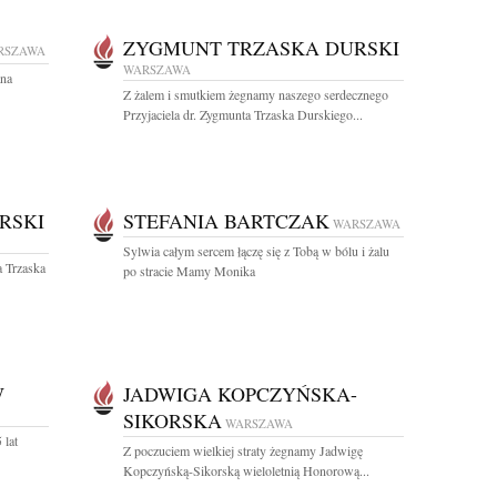
ZYGMUNT TRZASKA DURSKI
RSZAWA
WARSZAWA
ana
Z żalem i smutkiem żegnamy naszego serdecznego
Przyjaciela dr. Zygmunta Trzaska Durskiego...
RSKI
STEFANIA BARTCZAK
WARSZAWA
Sylwia całym sercem łączę się z Tobą w bólu i żalu
 Trzaska
po stracie Mamy Monika
W
JADWIGA KOPCZYŃSKA-
SIKORSKA
WARSZAWA
 lat
Z poczuciem wielkiej straty żegnamy Jadwigę
Kopczyńską-Sikorską wieloletnią Honorową...