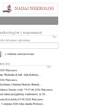
 nekrologów i wspomnień
wisko lub numer ogłoszenia:
+ szukanie zaawansowane
KROLOGI
.2026
Warszawa
ie Wydziału dr hab. Julii Kubisie,...
.2026
Warszawa
kochanej i dzielnej Marylce Butruk...
Tadeusz Duniec
wiek: 79
07.08.2026
Warszawa
kim żalem przyjęliśmy wiadomość, że 29...
zata Kościelska
07.08.2026
Warszawa
3 sierpnia 2026 roku zmarła Profesor...