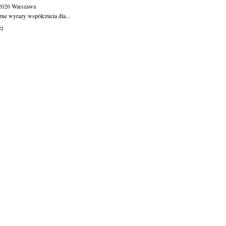
.2026
Warszawa
zne wyrazy współczucia dla...
ej