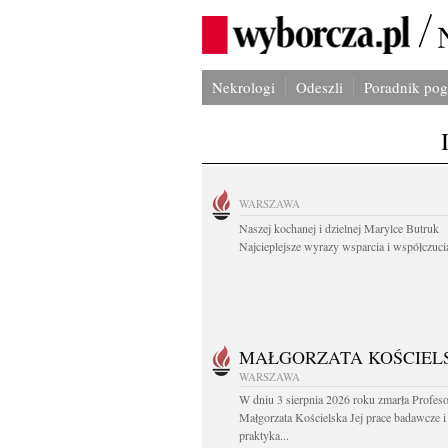
Nekrologi
Odeszli
Poradnik po
WARSZAWA
Naszej kochanej i dzielnej Marylce Butruk
Najcieplejsze wyrazy wsparcia i współczucia
MAŁGORZATA KOŚCIEL
WARSZAWA
W dniu 3 sierpnia 2026 roku zmarła Profes
Małgorzata Kościelska Jej prace badawcze i
praktyka...