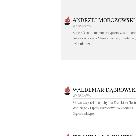
ANDRZEJ MOROZOWSKI
WARSZAWA
Z głębokim smutkiem przyjąłem wiadomość
śmierci Andrzeja Morozowskiego wybitneg
dziennikarza,...
WALDEMAR DĄBROWSK
WARSZAWA
Słowa wsparcia i otuchy dla Dyrektora Teat
Wielkiego - Opery Narodowej Waldemara
Dąbrowskiego...