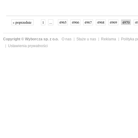
« poprzednie
1
...
4965
4966
4967
4968
4969
4970
4
...
4998
następne »
Copyright © Wyborcza sp. z o.o.
O nas
Staże u nas
Reklama
Polityka 
Ustawienia prywatności