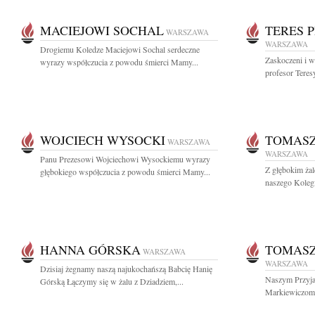
MACIEJOWI SOCHAL
TERES 
WARSZAWA
WARSZAWA
Drogiemu Koledze Maciejowi Sochal serdeczne
Zaskoczeni i w
wyrazy współczucia z powodu śmierci Mamy...
profesor Teresy
WOJCIECH WYSOCKI
TOMASZ
WARSZAWA
WARSZAWA
Panu Prezesowi Wojciechowi Wysockiemu wyrazy
Z głębokim żal
głębokiego współczucia z powodu śmierci Mamy...
naszego Kolegi 
HANNA GÓRSKA
TOMASZ
WARSZAWA
WARSZAWA
Dzisiaj żegnamy naszą najukochańszą Babcię Hanię
Naszym Przyja
Górską Łączymy się w żalu z Dziadziem,...
Markiewiczom w