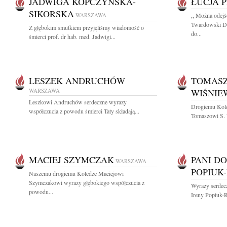
JADWIGA KOPCZYŃSKA-
ŁUCJA 
SIKORSKA
WARSZAWA
,, Można odejś
Twardowski Dn
Z głębokim smutkiem przyjęliśmy wiadomość o
do...
śmierci prof. dr hab. med. Jadwigi...
LESZEK ANDRUCHÓW
TOMAS
WARSZAWA
WIŚNIE
Leszkowi Andruchów serdeczne wyrazy
Drogiemu Koled
współczucia z powodu śmierci Taty składają...
Tomaszowi S. 
MACIEJ SZYMCZAK
PANI D
WARSZAWA
POPIUK-
Naszemu drogiemu Koledze Maciejowi
Szymczakowi wyrazy głębokiego współczucia z
Wyrazy serdecz
powodu...
Ireny Popiuk-R