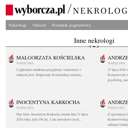
Nekrologi
Odeszli
Poradnik pogrzebowy
Inne nekrologi
MAŁGORZATA KOŚCIELSKA
ANDRZE
WARSZAWA
WARSZAWA
Z głębokim smutkiem przyjęliśmy wiadomość o
27 lipca 2026 
odejściu prof. Małgorzaty Kościelskiej cenionej...
Komorowski ws
psycholog, nasz
INOCENTYNA KARKOCHA
ANDRZE
WARSZAWA
WARSZAWA
Mgr farm. Inocentyna Karkocha zmarła dnia 21 lipca
Z ogromnym ż
2026 roku, żyła 100 lat.. Całe zawodowe życie...
Komorowskiego
radnego Gminy