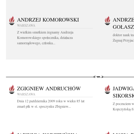
ANDRZEJ KOMOROWSKI
ANDRZE
WARSZAWA
GOŁASZ
Z wielkim smutkiem żegnamy Andrzeja
doktor nauk te
Komorowskiego społecznika, działacza
Żegnaj Przyjaci
samorządowego, członka...
ZGIGNIEW ANDRUCHÓW
JADWIG
WARSZAWA
SIKORS
Dnia 12 października 2009 roku w wieku 85 lat
Z poczuciem wi
zmarł płk w st. spoczynku Zbigniew...
Kopczyńską-Si