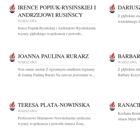
IRENCE POPIUK-RYSIŃSKIEJ I
DARIUS
ANDRZEJOWI RUSIŃSCY
Z głębokim sm
WARSZAWA
wieloletniego d
Irence Popiuk-Rysińskiej i Andrzejowi Rysińskiemu
wyrazy głębokiego współczucia z powodu...
JOANNA PAULINA RURARZ
BARBA
WARSZAWA
WARSZAWA
Non omnis moriar Z ogromnym smutkiem żegnamy
Z głębokim ża
dr Joannę Paulinę Rurarz Na zawsze pozostanie w...
Barbary Krzyż
TERESA PLATA-NOWIŃSKA
RANACI
WARSZAWA
Kochana Renat
Profesorowi Marianowi Nowińskiemu serdeczne
stracie Męża W
wyrazy współczucia z powodu śmierci Żony...