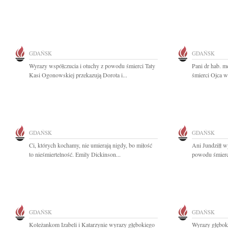
GDAŃSK
GDAŃSK
Wyrazy współczucia i otuchy z powodu śmierci Taty
Pani dr hab. 
Kasi Ogonowskiej przekazują Dorota i...
śmierci Ojca w
GDAŃSK
GDAŃSK
Ci, których kochamy, nie umierają nigdy, bo miłość
Ani Jundziłł w
to nieśmiertelność. Emily Dickinson...
powodu śmierci
GDAŃSK
GDAŃSK
Koleżankom Izabeli i Katarzynie wyrazy głębokiego
Wyrazy głębok