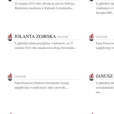
26 sierpnia 2010 roku odeszła na zawsze Jadwiga
Z głębokim żal
Węckiewicz urodzona w Kielcach Uczestniczka...
wiadomość o ś
Zarządu PBP...
JOLANTA ZGIRSKA
GDAŃSK
GDAŃSK
Z głębokim żalem przyjęliśmy wiadomość, że 27
Panu Prezesow
sierpnia 2010 roku zmarła nasza droga Koleżanka...
najgłębszego w
JANUSZ
GDAŃSK
Panu Prezesowi Piotrowi Górskiemu wyrazy
Z głębokim żal
najgłębszego współczucia i żalu z powodu...
zawiadamiamy, 
nas...