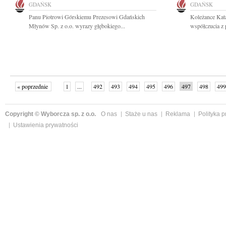
GDAŃSK
GDAŃSK
Panu Piotrowi Górskiemu Prezesowi Gdańskich
Koleżance Kat
Młynów Sp. z o.o. wyrazy głębokiego...
współczucia z 
« poprzednie
1
...
492
493
494
495
496
497
498
499
następne »
Copyright © Wyborcza sp. z o.o.
O nas
Staże u nas
Reklama
Polityka 
Ustawienia prywatności