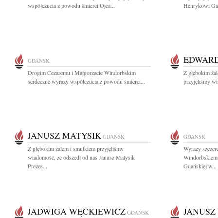
współczucia z powodu śmierci Ojca...
Henrykowi Gam
EDWARD
GDAŃSK
Drogim Cezaremu i Małgorzacie Windorbskim
Z głębokim żal
serdeczne wyrazy współczucia z powodu śmierci...
przyjęliśmy wi
JANUSZ MATYSIK
GDAŃSK
GDAŃSK
Z głębokim żalem i smutkiem przyjęliśmy
Wyrazy szczer
wiadomość, że odszedł od nas Janusz Matysik
Windorbskiemu
Prezes...
Gdańskiej w...
JADWIGA WĘCKIEWICZ
JANUSZ
GDAŃSK