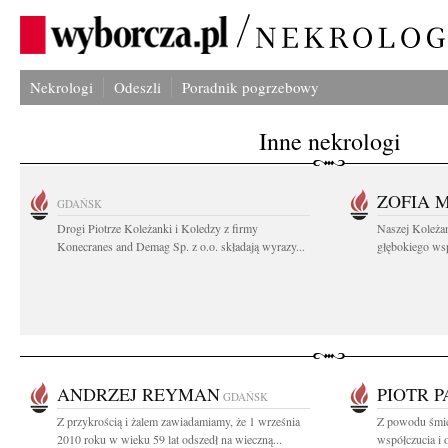
Nekrologi
Odeszli
Poradnik pogrzebowy
Inne nekrologi
ZOFIA 
GDAŃSK
Drogi Piotrze Koleżanki i Koledzy z firmy
Naszej Koleża
Konecranes and Demag Sp. z o.o. składają wyrazy...
głębokiego wspó
ANDRZEJ REYMAN
PIOTR 
GDAŃSK
Z przykrością i żalem zawiadamiamy, że 1 września
Z powodu śmie
2010 roku w wieku 59 lat odszedł na wieczną...
współczucia i o