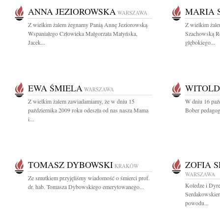
ANNA JEZIOROWSKA
MARIA 
WARSZAWA
Z wielkim żalem żegnamy Panią Annę Jeziorowską
Z wielkim żal
Wspaniałego Człowieka Małgorzata Matyńska,
Szachowską Ro
Jacek...
głębokiego...
EWA ŚMIELA
WITOLD
WARSZAWA
Z wielkim żalem zawiadamiamy, że w dniu 15
W dniu 16 paź
października 2009 roku odeszła od nas nasza Mama
Bober pedagog,
i...
TOMASZ DYBOWSKI
ZOFIA 
KRAKÓW
WARSZAWA
Ze smutkiem przyjęliśmy wiadomość o śmierci prof.
Koledze i Dyr
dr. hab. Tomasza Dybowskiego emerytowanego...
Serdakowskiem
powodu...