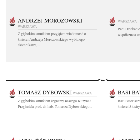
ANDRZEJ MOROZOWSKI
WARSZAWA
WARSZAWA
Pani Dziekanie
Z głębokim smutkiem przyjąłem wiadomość o
współczucia or
śmierci Andrzeja Morozowskiego wybitnego
dziennikarza,...
TOMASZ DYBOWSKI
BASI B
WARSZAWA
Z głębokim smutkiem żegnamy naszego Kuzyna i
Basi Bator se
Przyjaciela prof. dr. hab. Tomasza Dybowskiego...
śmierci Siostry