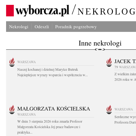
Nekrologi
Odeszli
Poradnik pogrzebowy
Inne nekrologi
JACEK 
WARSZAWA
79
WARSZAW
Naszej kochanej i dzielnej Marylce Butruk
Z wielkim żale
Najcieplejsze wyrazy wsparcia i współczucia w...
2026 roku w Au
MAŁGORZATA KOŚCIELSKA
WARSZAWA
WARSZAWA
Serdeczne wyr
W dniu 3 sierpnia 2026 roku zmarła Profesor
Profesora Dar
Małgorzata Kościelska Jej prace badawcze i
praktyka...