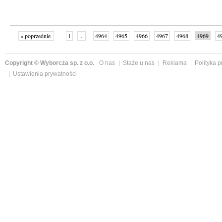
« poprzednie
1
...
4964
4965
4966
4967
4968
4969
4
...
4999
następne »
Copyright © Wyborcza sp. z o.o.
O nas
Staże u nas
Reklama
Polityka 
Ustawienia prywatności