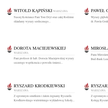
WITOLD KĄPIŃSKI
PAWEŁ 
WARSZAWA
Naszej Koleżance Pani Toni Dryl oraz całej Rodzinie
Wyrazy głębok
składamy wyrazy serdecznego...
dr. Pawła Gruk
DOROTA MACIEJEWSKIEJ
MIROSŁ
WARSZAWA
Panu Mirosław
Pani profesor dr hab. Dorocie Maciejewskiej wyrazy
Bud-Bank Leasi
szczerego współczucia z powodu śmierci...
RYSZARD KRODKIEWSKI
RYSZAR
WARSZAWA
WARSZAWA
Z ogromnym smutkiem i żalem żegnamy Ryszarda
Z ogromnym sm
Krodkiewskiego wieloletniego wykładowcę Szkoły...
Kolegę Ryszard