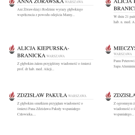
ANNA ŻÓRAWSKA
ALICJA
WARSZAWA
BRANIC
Ani Żórawskiej i Rodzinie wyrazy głębokiego
współczucia z powodu odejścia Mamy...
W dniu 21 paźd
hab. n. med. A
ALICJA KIEPURSKA-
MIECZY
BRANICKA
WARSZAWA
WARSZAWA
Panu Peterowi
Z głębokim żalem przyjęliśmy wiadomość o śmierci
Sapa Aluminium
prof. dr hab. med. Alicji...
ZDZISŁAW PAKUŁA
ZDZISŁ
WARSZAWA
Z głębokim smutkiem przyjęłam wiadomość o
Z ogromnym ża
śmierci Pana Zdzisława Pakuły wspaniałego
wiadomość o ś
Człowieka....
wspaniałego...