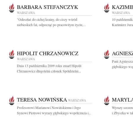
BARBARA STEFANCZYK
KAZIMI
WARSZAWA
WARSZAWA
"Odeszłaś do cichej krainy, do ciszy wśród
10 październi
niebieskich fal, odpocząć po pracowitym życiu,...
Kazimierz Jura
HIPOLIT CHRZANOWICZ
AGNIES
WARSZAWA
Pani Agnieszc
Dnia 13 października 2009 roku zmarł Hipolit
głębokiego wsp
Chrzanowicz długoletni członek Spółdzielni...
TERESA NOWIŃSKA
MARYLA
WARSZAWA
Profesorowi Marianowi Nowińskiemu i Jego
Wyrazy szczere
Synowi Piotrowi wyrazy głębokiego współczucia i...
i Zbyszka w ta