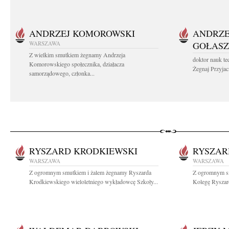
ANDRZEJ KOMOROWSKI
ANDRZE
WARSZAWA
GOŁASZ
Z wielkim smutkiem żegnamy Andrzeja
doktor nauk te
Komorowskiego społecznika, działacza
Żegnaj Przyjaci
samorządowego, członka...
RYSZARD KRODKIEWSKI
RYSZAR
WARSZAWA
WARSZAWA
Z ogromnym smutkiem i żalem żegnamy Ryszarda
Z ogromnym sm
Krodkiewskiego wieloletniego wykładowcę Szkoły...
Kolegę Ryszard