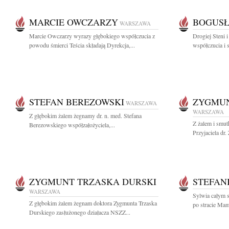
MARCIE OWCZARZY
BOGUSŁ
WARSZAWA
Marcie Owczarzy wyrazy głębokiego współczucia z
Drogiej Steni 
powodu śmierci Teścia składają Dyrekcja,...
współczucia i 
STEFAN BEREZOWSKI
ZYGMUN
WARSZAWA
WARSZAWA
Z głębokim żalem żegnamy dr. n. med. Stefana
Z żalem i smu
Berezowskiego współzałożyciela,...
Przyjaciela dr
ZYGMUNT TRZASKA DURSKI
STEFAN
WARSZAWA
Sylwia całym s
Z głębokim żalem żegnam doktora Zygmunta Trzaska
po stracie Ma
Durskiego zasłużonego działacza NSZZ...