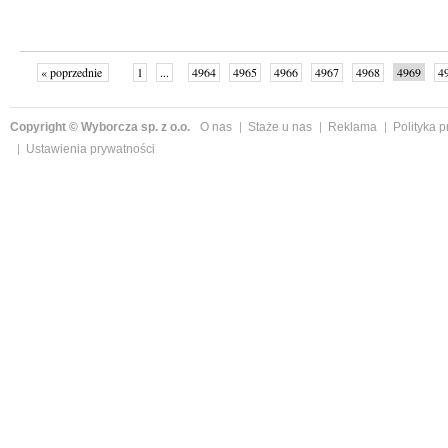
« poprzednie
1
...
4964
4965
4966
4967
4968
4969
4
...
4998
następne »
Copyright © Wyborcza sp. z o.o.
O nas
Staże u nas
Reklama
Polityka 
Ustawienia prywatności