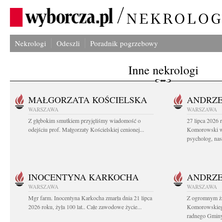
Nekrologi
Odeszli
Poradnik pogrzebowy
Inne nekrologi
MAŁGORZATA KOŚCIELSKA
ANDRZE
WARSZAWA
WARSZAWA
Z głębokim smutkiem przyjęliśmy wiadomość o
27 lipca 2026 
odejściu prof. Małgorzaty Kościelskiej cenionej...
Komorowski ws
psycholog, nasz
INOCENTYNA KARKOCHA
ANDRZE
WARSZAWA
WARSZAWA
Mgr farm. Inocentyna Karkocha zmarła dnia 21 lipca
Z ogromnym ż
2026 roku, żyła 100 lat.. Całe zawodowe życie...
Komorowskiego
radnego Gminy