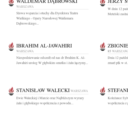
WALDEMAR DĄBROWSKI
JERZY 
WARSZAWA
W dniu 12 paźd
Słowa wsparcia i otuchy dla Dyrektora Teatru
Metelski zasłu
Wielkiego - Opery Narodowej Waldemara
Dąbrowskiego...
IBRAHIM AL-JAWAHIRI
ZBIGNI
WARSZAWA
85
WARSZAW
Niespodziewanie odszedł od nas dr Ibrahim K. Al-
Dnia 12 paździ
Jawahiri urolog W głębokim smutku i żalu łączymy...
zmarł płk w st
STANISŁAW WALECKI
STEFAN
WARSZAWA
Ewie Waleckiej i Marcie oraz Najbliższym wyrazy
Koleżance Syl
żalu i głębokiego współczucia z powodu...
współczucia z 